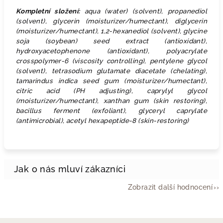
Kompletní složení:
aqua (water) (solvent), propanediol
(solvent), glycerin (moisturizer/humectant), diglycerin
(moisturizer/humectant), 1,2-hexanediol (solvent), glycine
soja (soybean) seed extract (antioxidant),
hydroxyacetophenone (antioxidant), polyacrylate
crosspolymer-6 (viscosity controlling), pentylene glycol
(solvent), tetrasodium glutamate diacetate (chelating),
tamarindus indica seed gum (moisturizer/humectant),
citric acid (PH adjusting), caprylyl glycol
(moisturizer/humectant), xanthan gum (skin restoring),
bacillus ferment (exfoliant), glyceryl caprylate
(antimicrobial), acetyl hexapeptide-8 (skin-restoring)
Zobrazit další hodnocení