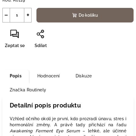
Kód:
R6119
−
+
Do košíku
Zeptat se
Sdílet
Popis
Hodnocení
Diskuze
Značka
Routinely
Detailní popis produktu
Vzhled očního okolí je první, kdo prozradí únavu, stres i
hormonální změny. A právě tady přichází na řadu
Awakening Ferment Eye Serum
– lehké, ale účinné