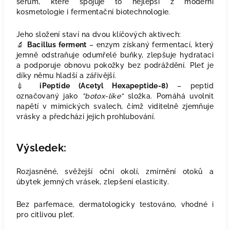
sérum, které spojuje to nejlepší z moderní
kosmetologie i fermentační biotechnologie.
Jeho složení staví na dvou klíčových aktivech:
🔬
Bacillus ferment
– enzym získaný fermentací, který
jemně odstraňuje odumřelé buňky, zlepšuje hydrataci
a podporuje obnovu pokožky bez podráždění. Pleť je
díky němu hladší a zářivější.
💉
iPeptide (Acetyl Hexapeptide‑8)
– peptid
označovaný jako
“botox-like“
složka. Pomáhá uvolnit
napětí v mimických svalech, čímž viditelně zjemňuje
vrásky a předchází jejich prohlubování.
Výsledek:
Rozjasněné, svěžejší oční okolí, zmírnění otoků a
úbytek jemných vrásek, zlepšení elasticity.
Bez parfemace, dermatologicky testováno, vhodné i
pro citlivou pleť.