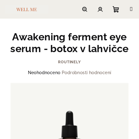
Přejít
na
obsah
Nákupn
Hledat
Přihlášení
Awakening ferment eye
košík
serum - botox v lahvičce
ROUTINELY
Průměrné
Neohodnoceno
Podrobnosti hodnocení
hodnocení
produktu
je
0,0
z
5
hvězdiček.