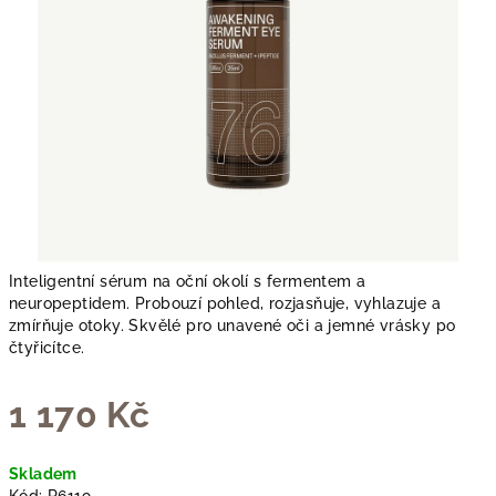
Inteligentní sérum na oční okolí s fermentem a
neuropeptidem. Probouzí pohled, rozjasňuje, vyhlazuje a
zmírňuje otoky. Skvělé pro unavené oči a jemné vrásky po
čtyřicítce.
1 170 Kč
Měrná
Skladem
cena: