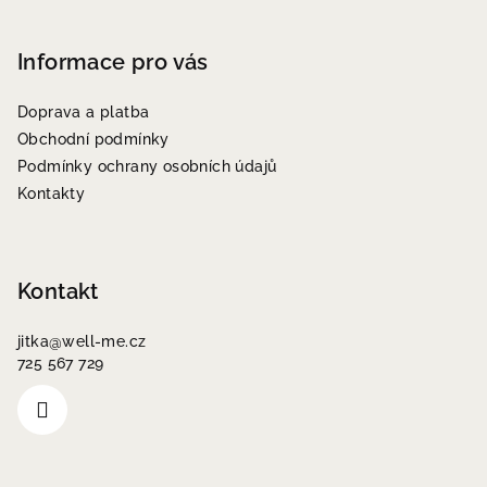
Z
á
p
Informace pro vás
a
Doprava a platba
t
Obchodní podmínky
í
Podmínky ochrany osobních údajů
Kontakty
Kontakt
jitka
@
well-me.cz
725 567 729