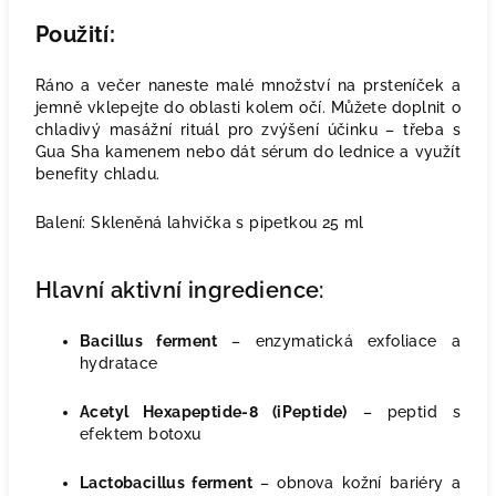
Použití:
Ráno a večer naneste malé množství na prsteníček a
jemně vklepejte do oblasti kolem očí. Můžete doplnit o
chladivý masážní rituál pro zvýšení účinku – třeba s
Gua Sha kamenem nebo dát sérum do lednice a využít
benefity chladu.
Balení: Skleněná lahvička s pipetkou 25 ml
Hlavní aktivní ingredience:
Bacillus ferment
– enzymatická exfoliace a
hydratace
Acetyl Hexapeptide-8 (iPeptide)
– peptid s
efektem botoxu
Lactobacillus ferment
– obnova kožní bariéry a