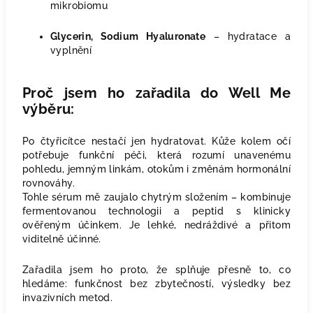
mikrobiomu
Glycerin, Sodium Hyaluronate
– hydratace a
vyplnění
Proč jsem ho zařadila do Well Me
výběru:
Po čtyřicítce nestačí jen hydratovat. Kůže kolem očí
potřebuje funkční péči, která rozumí unavenému
pohledu, jemným linkám, otokům i změnám hormonální
rovnováhy.
Tohle sérum mě zaujalo chytrým složením – kombinuje
fermentovanou technologii a peptid s klinicky
ověřeným účinkem. Je lehké, nedráždivé a přitom
viditelně účinné.
Zařadila jsem ho proto, že splňuje přesně to, co
hledáme: funkčnost bez zbytečností, výsledky bez
invazivních metod.