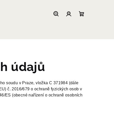
Hledat
Přihlášení
Nákupní
košík
h údajů
ho soudu v Praze, vložka C 371984 (dále
EU) č. 2016/679 o ochraně fyzických osob v
/46/ES (obecné nařízení o ochraně osobních