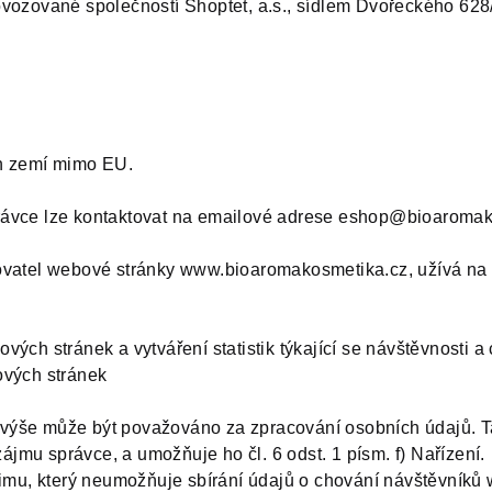
vozované společností Shoptet, a.s., sídlem
Dvořeckého 628
ch zemí mimo EU.
rávce lze kontaktovat na emailové adrese eshop@bioaroma
ovatel webové stránky www.bioaromakosmetika.cz, užívá na 
vých stránek a vytváření statistik týkající se návštěvnosti
ových stránek
výše může být považováno za zpracování osobních údajů. T
mu správce, a umožňuje ho čl. 6 odst. 1 písm. f) Nařízení.
žimu, který neumožňuje sbírání údajů o chování návštěvníků 