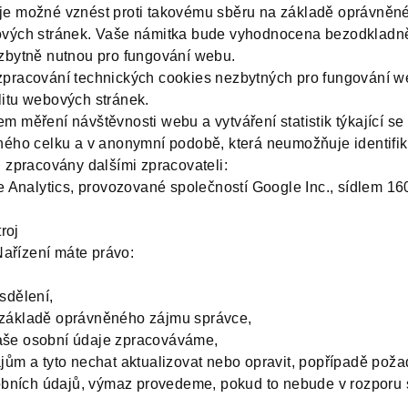
 je možné vznést proti takovému sběru na základě oprávněné
ebových stránek. Vaše námitka bude vyhodnocena bezodkladn
bytně nutnou pro fungování webu.
 zpracování technických cookies nezbytných pro fungování w
litu webových stránek.
em měření návštěvnosti webu a vytváření statistik týkající s
ho celku a v anonymní podobě, která neumožňuje identifika
zpracovány dalšími zpracovateli:
 Analytics, provozované společností Google Inc., sídlem 1
roj
ařízení máte právo:
sdělení,
a základě oprávněného zájmu správce,
vaše osobní údaje zpracováváme,
dajům a tyto nechat aktualizovat nebo opravit, popřípadě pož
bních údajů, výmaz provedeme, pokud to nebude v rozporu s