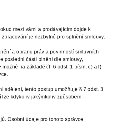
pokud mezi vámi a prodávajícím dojde k
– zpracování je nezbytné pro splnění smlouvy.
nění a obranu práv a povinností smluvních
 poslední části plnění dle smlouvy,
možné na základě čl. 6 odst. 1 písm. c) a f)
vce.
í sdělení, tento postup umožňuje § 7 odst. 3
ní lze kdykoliv jakýmkoliv způsobem –
jů. Osobní údaje pro tohoto správce