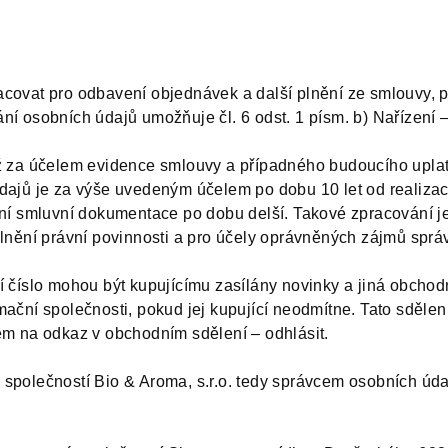
covat pro odbavení objednávek a další plnění ze smlouvy, 
í osobních údajů umožňuje čl. 6 odst. 1 písm. b) Nařízení 
ž za účelem evidence smlouvy a případného budoucího uplat
dajů je za výše uvedeným účelem po dobu 10 let od realizace
ní smluvní dokumentace po dobu delší. Takové zpracování je 
plnění právní povinnosti a pro účely oprávněných zájmů sprá
 číslo mohou být kupujícímu zasílány novinky a jiná obchodn
ační společnosti, pokud jej kupující neodmítne. Tato sděle
em na odkaz v obchodním sdělení – odhlásit.
společností Bio & Aroma, s.r.o. tedy správcem osobních úda