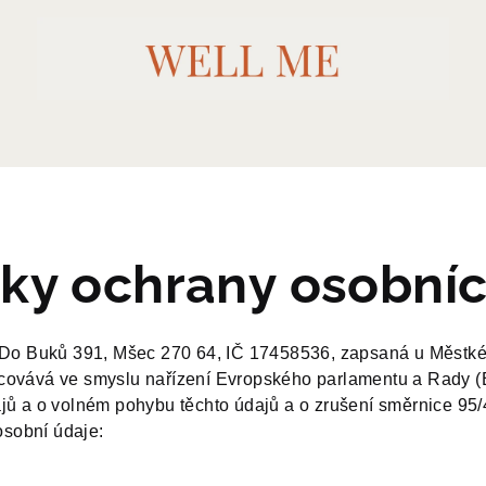
ky ochrany osobníc
m Do Buků 391, Mšec 270 64, IČ 17458536, zapsaná u Městké
acovává ve smyslu nařízení Evropského parlamentu a Rady (
jů a o volném pohybu těchto údajů a o zrušení směrnice 95
 osobní údaje: