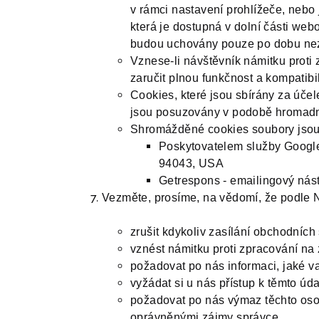
v rámci nastavení prohlížeče, nebo
která je dostupná v dolní části w
budou uchovány pouze po dobu nez
Vznese-li návštěvník námitku proti
zaručit plnou funkčnost a kompatibi
Cookies, které jsou sbírány za účel
jsou posuzovány v podobě hromadné
Shromážděné cookies soubory jsou 
Poskytovatelem služby Google
94043, USA
Getrespons - emailingový nást
Vezměte, prosíme, na vědomí, že podle N
zrušit kdykoliv zasílání obchodních 
vznést námitku proti zpracování n
požadovat po nás informaci, jaké 
vyžádat si u nás přístup k těmto ú
požadovat po nás výmaz těchto oso
oprávněnými zájmy správce,