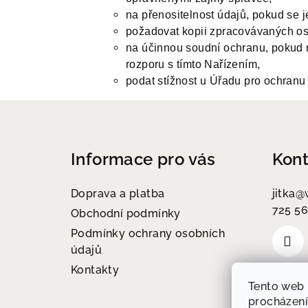
na přenositelnost údajů, pokud se
požadovat kopii zpracovávaných os
na účinnou soudní ochranu, pokud m
rozporu s tímto Nařízením,
podat stížnost u Úřadu pro ochranu
Z
á
Informace pro vás
Kont
p
a
Doprava a platba
jitka
@
725 56
t
Obchodní podmínky
Podmínky ochrany osobních
í
údajů
Kontakty
Tento web 
procházení