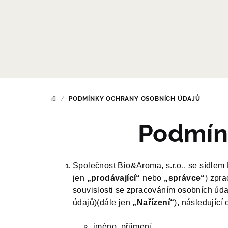
Přejít
na
obsah
/
PODMÍNKY OCHRANY OSOBNÍCH ÚDAJŮ
DOMŮ
Podmín
Společnost Bio&Aroma, s.r.o., se sídle
jen
„prodávající“
nebo
„správce“
) zpr
souvislosti se zpracováním osobních úda
údajů)(dále jen
„Nařízení“
), následující
jméno, příjmení