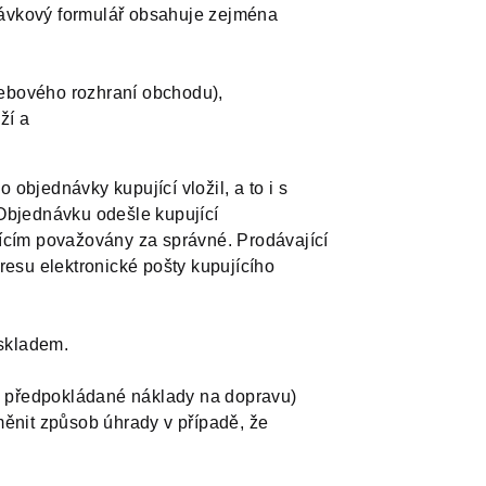
návkový formulář obsahuje zejména
webového rozhraní obchodu),
ží a
objednávky kupující vložil, a to i s
 Objednávku odešle kupující
jícím považovány za správné. Prodávající
resu elektronické pošty kupujícího
 skladem.
y, předpokládané náklady na dopravu)
měnit způsob úhrady v případě, že