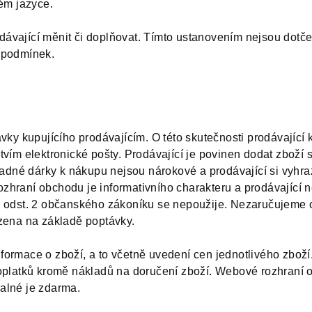
ém jazyce.
vající měnit či doplňovat. Tímto ustanovením nejsou dotče
 podmínek.
vky kupujícího prodávajícím. O této skutečnosti prodávající
vím elektronické pošty. Prodávající je povinen dodat zboží
padné dárky k nákupu nejsou nárokové a prodávající si vyhra
hraní obchodu je informativního charakteru a prodávající n
2 odst. 2 občanského zákoníku se nepoužije. Nezaručujeme
zena na základě poptávky.
ormace o zboží, a to včetně uvedení cen jednotlivého zbož
poplatků kromě nákladů na doručení zboží. Webové rozhraní 
alné je zdarma.