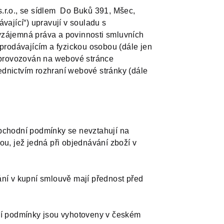
s.r.o., se sídlem Do Buků 391, Mšec,
ající“) upravují v souladu s
 vzájemná práva a povinnosti smluvních
 prodávajícím a fyzickou osobou (dále jen
m provozován na webové stránce
ednictvím rozhraní webové stránky (dále
bchodní podmínky se nevztahují na
ou, jež jedná při objednávání zboží v
ní v kupní smlouvě mají přednost před
ní podmínky jsou vyhotoveny v českém