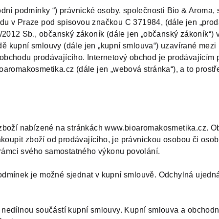
dní podmínky “) právnické osoby, společnosti Bio & Aroma, 
u v Praze pod spisovou značkou C 371984, (dále jen „prodáv
/2012 Sb., občanský zákoník (dále jen „občanský zákoník“)
adě kupní smlouvy (dále jen „kupní smlouva“) uzavírané mezi
ho obchodu prodávajícího. Internetový obchod je prodávající
aromakosmetika.cz (dále jen „webová stránka“), a to prostř
 zboží nabízené na stránkách www.bioaromakosmetika.cz. O
koupit zboží od prodávajícího, je právnickou osobou či osob
 rámci svého samostatného výkonu povolání.
dmínek je možné sjednat v kupní smlouvě. Odchylná ujedná
nedílnou součástí kupní smlouvy. Kupní smlouva a obchod