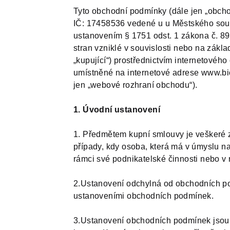
Tyto obchodní podmínky (dále jen „obcho
IČ:
17458536
vedené u u Městského soud
ustanovením § 1751 odst. 1 zákona č. 89
stran vzniklé v souvislosti nebo na zákl
„kupující“) prostřednictvím internetové
umístněné na internetové adrese www.bio
jen „webové rozhraní obchodu“).
1. Úvodní ustanovení
1. Předmětem kupní smlouvy je veškeré
případy, kdy osoba, která má v úmyslu na
rámci své podnikatelské činnosti nebo v
2.Ustanovení odchylná od obchodních po
ustanoveními obchodních podmínek.
3.Ustanovení obchodních podmínek jsou 