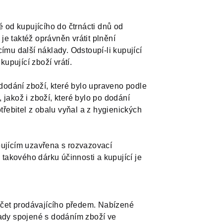
é od kupujícího do čtrnácti dnů od
je taktéž oprávněn vrátit plnění
ímu další náklady. Odstoupí-li kupující
upující zboží vrátí.
dodání zboží, které bylo upraveno podle
jakož i zboží, které bylo po dodání
řebitel z obalu vyňal a z hygienických
pujícím uzavřena s rozvazovací
takového dárku účinnosti a kupující je
 účet prodávajícího předem. Nabízené
lady spojené s dodáním zboží ve