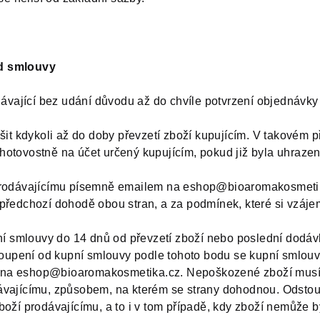
od smlouvy
dávající bez udání důvodu až do chvíle potvrzení objednávky
šit kdykoli až do doby převzetí zboží kupujícím. V takovém p
otovostně na účet určený kupujícím, pokud již byla uhrazen
 prodávajícímu písemně emailem na eshop@bioaromakosmeti
předchozí dohodě obou stran, a za podmínek, které si vzáje
ní smlouvy do 14 dnů od převzetí zboží nebo poslední dodáv
toupení od kupní smlouvy podle tohoto bodu se kupní smlouv
na eshop@bioaromakosmetika.cz. Nepoškozené zboží musí bý
vajícímu, způsobem, na kterém se strany dohodnou. Odstoupí
boží prodávajícímu, a to i v tom případě, kdy zboží nemůže 