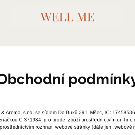
Obchodní podmínk
& Aroma, s.r.o. se sídlem Do Buků 391, Mšec, IČ:
17458536
načkou C 371984 pro prodej zboží prostřednictvím on-line
rostřednictvím rozhraní webové stránky (dále jen „webové 