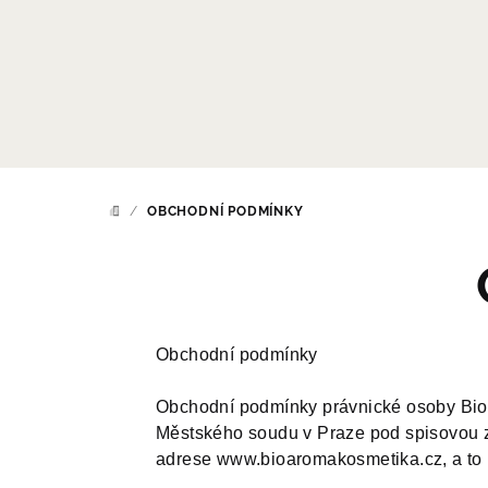
Přejít
na
obsah
/
OBCHODNÍ PODMÍNKY
DOMŮ
Obchodní podmínky
Obchodní podmínky právnické osoby Bio 
Městského soudu v Praze pod spisovou z
adrese www.bioaromakosmetika.cz, a to p