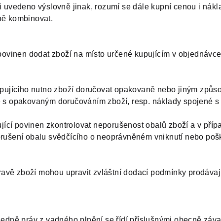
li uvedeno výslovně jinak, rozumí se dále kupní cenou i nák
ně kombinovat.
povinen dodat zboží na místo určené kupujícím v objednávce, 
kupujícího nutno zboží doručovat opakovaně nebo jiným způs
né s opakovaným doručováním zboží, resp. náklady spojené 
pující povinen zkontrolovat neporušenost obalů zboží a v pří
orušení obalu svědčícího o neoprávněném vniknutí nebo pošk
pravě zboží mohou upravit zvláštní dodací podmínky prodávají
hledně práv z vadného plnění se řídí příslušnými obecně zá