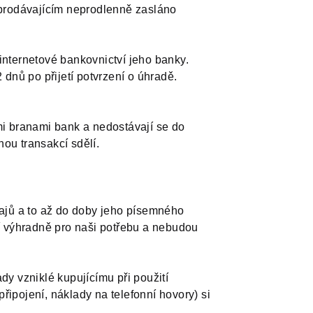
e prodávajícím neprodlenně zasláno
internetové bankovnictví jeho banky.
dnů po přijetí potvrzení o úhradě.
mi branami bank a nedostávají se do
nou transakcí sdělí.
ajů a to až do doby jeho písemného
ží výhradně pro naši potřebu a nebudou
dy vzniklé kupujícímu při použití
ipojení, náklady na telefonní hovory) si