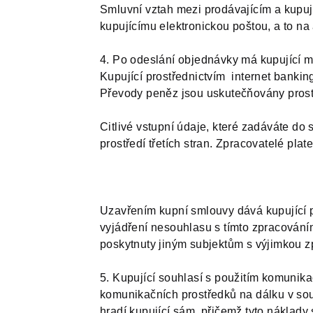
Smluvní vztah mezi prodávajícím a kupují
kupujícímu elektronickou poštou, a to na
4. Po odeslání objednávky má kupující mo
Kupující prostřednictvím internet bankin
Převody peněz jsou uskutečňovány prostř
Citlivé vstupní údaje, které zadáváte do
prostředí třetích stran. Zpracovatelé pla
Uzavřením kupní smlouvy dává kupující 
vyjádření nesouhlasu s tímto zpracováním
poskytnuty jiným subjektům s výjimkou z
5. Kupující souhlasí s použitím komunika
komunikačních prostředků na dálku v souv
hradí kupující sám, přičemž tyto náklady 