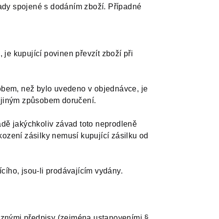
lady spojené s dodáním zboží. Případné
je kupující povinen převzít zboží při
obem, než bylo uvedeno v objednávce, je
s jiným způsobem doručení.
padě jakýchkoliv závad toto neprodleně
ození zásilky nemusí kupující zásilku od
cího, jsou-li prodávajícím vydány.
vaznými předpisy (zejména ustanoveními §