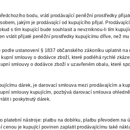
ředchozího bodu, vrátí prodávající peněžní prostředky přijat
sobem, jakým je prodávající od kupujícího přijal. Prodávající 
ud s tím kupující bude souhlasit a nevzniknou-li tím kupujíc
n vrátit přijaté peněžní prostředky kupujícímu dříve, než mu k
 podle ustanovení § 1837 občanského zákoníku uplatnit na 
 kupní smlouvy o dodávce zboží, které podléhá rychlé zkáze, 
upní smlouvy o dodávce zboží v uzavřeném obalu, které spot
upujícímu dárek, je darovací smlouva mezi prodávajícím a ku
kupní smlouvy kupujícím, pozbývá darovací smlouva ohledně 
átit i poskytnutý dárek.
to platební nástroje: platbu na dobírku, platbu převodem na
í cenou je kupující povinen zaplatit prodávajícímu také nák