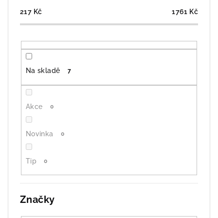
r
o
217
Kč
1761
Kč
d
u
k
t
Na skladě
7
ů
Akce
0
Novinka
0
Tip
0
Značky