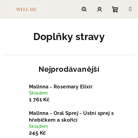
Přejít
na
obsah
Nákupn
Hledat
Přihlášení
Doplňky stravy
košík
Nejprodávanější
Malinna - Rosemary Elixír
Skladem
1 761 Kč
Malinna - Oral Sprej - Ústní sprej s
hřebíčkem a skořicí
Skladem
245 Kč