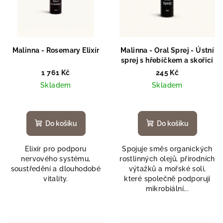
p
r
o
d
Malinna - Rosemary Elixír
Malinna - Oral Sprej - Ústní
sprej s hřebíčkem a skořicí
u
1 761 Kč
245 Kč
k
Skladem
Skladem
t
ů
Do košíku
Do košíku
Elixír pro podporu
Spojuje směs organických
nervového systému,
rostlinných olejů, přírodních
soustředění a dlouhodobé
výtažků a mořské soli,
vitality.
které společně podporují
mikrobiální...