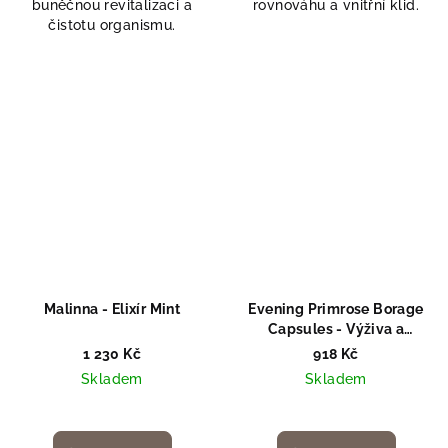
buněčnou revitalizaci a
rovnováhu a vnitřní klid.
čistotu organismu.
Malinna - Elixír Mint
Evening Primrose Borage
Capsules - Výživa a
regenerace zevnitř
1 230 Kč
918 Kč
Skladem
Skladem