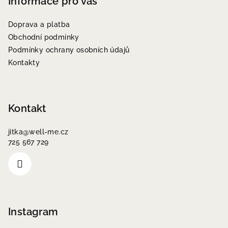
p
Informace pro vás
d
a
a
c
Doprava a platba
t
í
Obchodní podmínky
í
p
Podmínky ochrany osobních údajů
r
Kontakty
v
k
y
v
Kontakt
ý
p
jitka
@
well-me.cz
i
725 567 729
s
u
Instagram