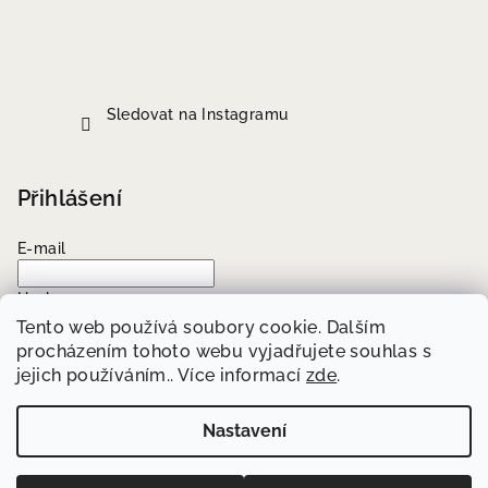
Sledovat na Instagramu
Přihlášení
E-mail
Heslo
Tento web používá soubory cookie. Dalším
procházením tohoto webu vyjadřujete souhlas s
Přihlásit se
jejich používáním.. Více informací
zde
.
Nová registrace
Zapomenuté heslo
Nastavení
Copyright 2026
Well Me
. Všechna práva vyhrazena.