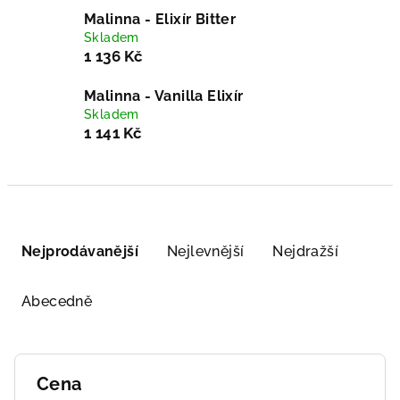
Malinna - Elixír Bitter
Skladem
1 136 Kč
Malinna - Vanilla Elixír
Skladem
1 141 Kč
Ř
a
Nejprodávanější
Nejlevnější
Nejdražší
z
e
Abecedně
n
í
p
Cena