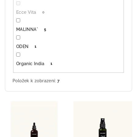
Ecce Vita
0
MALINNA°
5
ODEN
1
Organic India
1
Položek k zobrazení:
7
V
ý
p
i
s