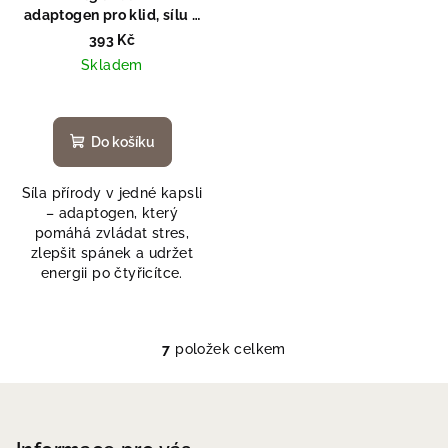
adaptogen pro klid, sílu a
regeneraci
393 Kč
Skladem
Do košíku
Síla přírody v jedné kapsli
– adaptogen, který
pomáhá zvládat stres,
zlepšit spánek a udržet
energii po čtyřicítce.
7
položek celkem
O
v
Z
l
á
á