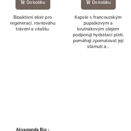
Do košíku
Do košíku
Bioaktivní elixír pro
Kapsle s francouzským
regeneraci, rovnováhu
pupalkovým a
trávení a vitalitu.
brutnákovým olejem
podporují hydrataci pleti,
pomáhají zpomalovat její
stárnutí a...
Ašvaganda Bio -