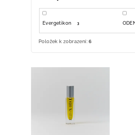
ů
Evergetikon
ODE
3
Položek k zobrazení:
6
V
ý
p
i
s
p