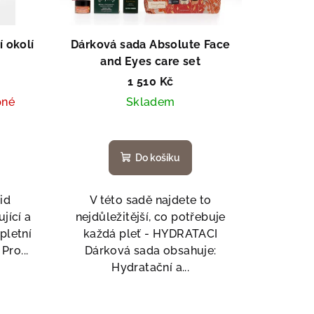
í okolí
Dárková sada Absolute Face
and Eyes care set
1 510 Kč
pné
Skladem
Do košíku
id
V této sadě najdete to
jící a
nejdůležitější, co potřebuje
pletní
každá pleť - HYDRATACI
Pro...
Dárková sada obsahuje:
Hydratační a...