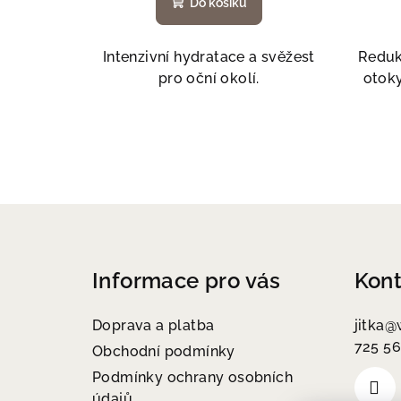
Do košíku
Intenzivní hydratace a svěžest
Reduk
pro oční okolí.
otoky
Z
á
Informace pro vás
Kont
p
a
Doprava a platba
jitka
@
725 56
t
Obchodní podmínky
Podmínky ochrany osobních
í
údajů