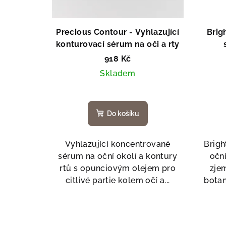
r
o
Precious Contour - Vyhlazující
Brig
d
konturovací sérum na oči a rty
u
918 Kč
Skladem
k
t
ů
Do košíku
Vyhlazující koncentrované
Brigh
sérum na oční okolí a kontury
oční
rtů s opunciovým olejem pro
zje
citlivé partie kolem očí a...
botan