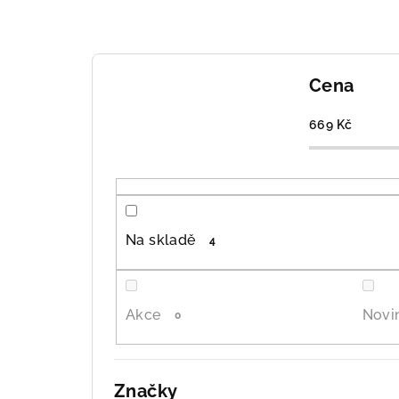
z
e
Cena
n
í
669
Kč
p
r
o
Na skladě
4
d
u
Akce
Novi
0
k
t
Značky