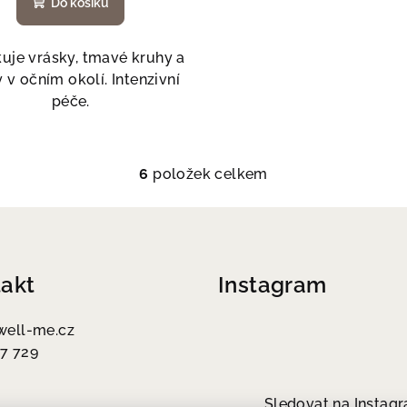
Do košíku
uje vrásky, tmavé kruhy a
 v očním okolí. Intenzivní
péče.
6
položek celkem
O
v
l
á
akt
Instagram
d
a
well-me.cz
c
7 729
í
p
Sledovat na Instag