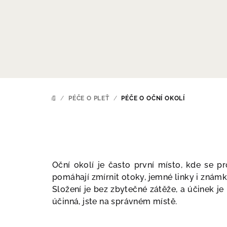
Přejít
na
obsah
/
PÉČE O PLEŤ
/
PÉČE O OČNÍ OKOLÍ
DOMŮ
Oční okolí je často první místo, kde se p
pomáhají zmírnit otoky, jemné linky i znám
Složení je bez zbytečné zátěže, a účinek je
účinná, jste na správném místě.