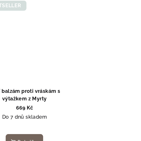
TSELLER
 balzám proti vráskám s
výtažkem z Myrty
669 Kč
Do 7 dnů skladem