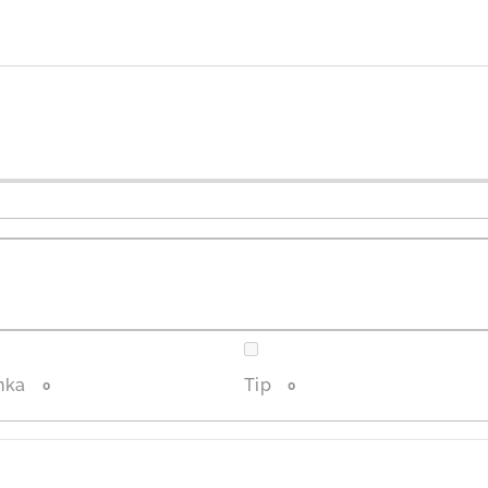
nka
Tip
0
0