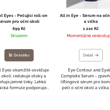
ht Eyes - Pečující roll-on
All in Eye - Sérum na očn
sérum pro oční okolí
a víčka
699 Kč
1 210 Kč
Skladem
Momentálně nedostu
Do košíku
Detail
t Eyes okamžitě osvěžuje
Eye Contour and Eyel
 okolí, redukuje otoky a
Complete Serum - zpevňu
mňuje jemné linky. Lehká
liftingové sérum pro kom
ická formule podporuje...
péči o oční okolí a víčka. 