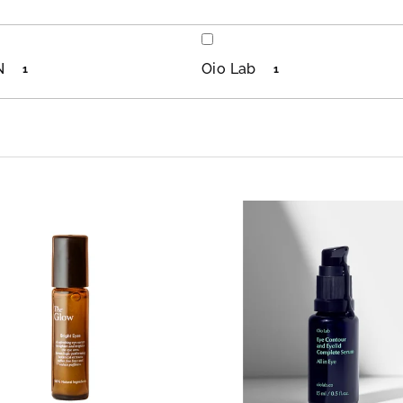
N
Oio Lab
1
1