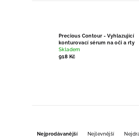
Precious Contour - Vyhlazující
konturovací sérum na oči a rty
Skladem
918 Kč
Ř
Nejprodávanější
Nejlevnější
Nejdr
a