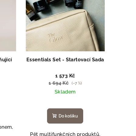
ující
Essentials Set - Startovací Sada
1 573 Kč
1 694 Kč
(–7 %)
Skladem
Do košíku
ronem,
Pět multifunkčních produktů,