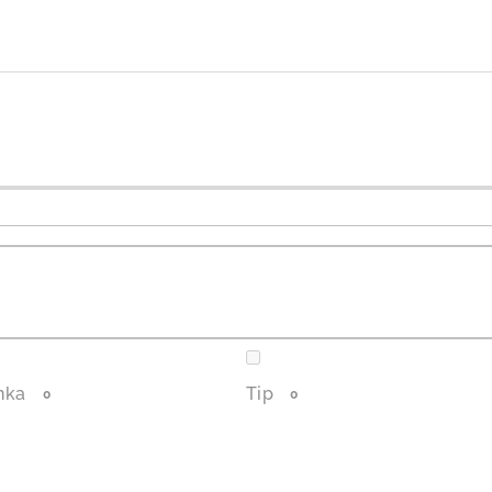
nka
Tip
0
0