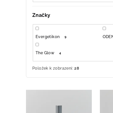
ů
Značky
Evergetikon
ODE
9
The Glow
4
Položek k zobrazení:
28
V
ý
p