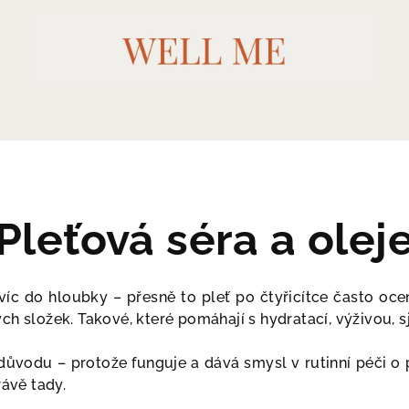
Pleťová séra a olej
víc do hloubky – přesně to pleť po čtyřicítce často oce
h složek. Takové, které pomáhají s hydratací, výživou, sje
vodu –⁠ protože funguje a dává smysl v rutinní péči o 
rávě tady.