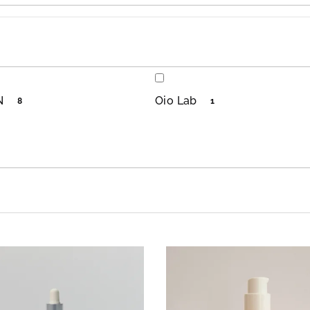
N
Oio Lab
8
1