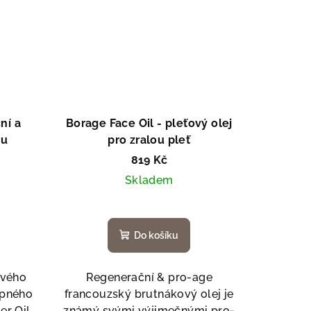
ní a
Borage Face Oil - pleťový olej
mu
pro zralou pleť
819 Kč
Skladem
Do košíku
ového
Regenerační & pro-age
opného
francouzský brutnákový olej je
er Oil
známý svými výjimečnými pro-