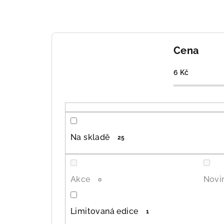
a
z
e
Cena
n
í
6
Kč
p
r
o
Na skladě
25
d
u
Akce
Novi
0
k
t
Limitovaná edice
1