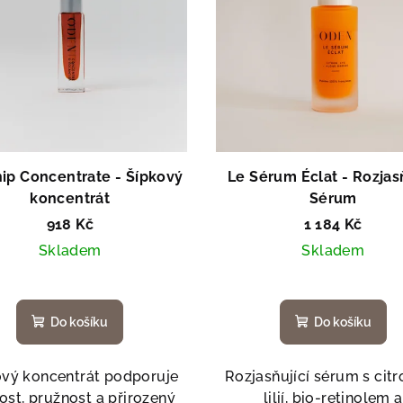
ip Concentrate - Šípkový
Le Sérum Éclat - Rozjasň
koncentrát
Sérum
918 Kč
1 184 Kč
Skladem
Skladem
Do košíku
Do košíku
ový koncentrát podporuje
Rozjasňující sérum s cit
ost, pružnost a přirozený
lilií, bio-retinolem a