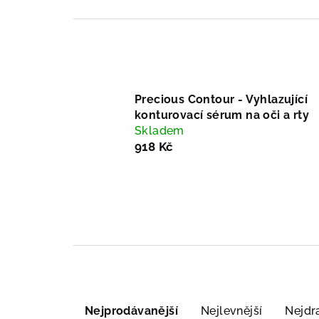
Precious Contour - Vyhlazující
konturovací sérum na oči a rty
Skladem
918 Kč
Ř
Nejprodávanější
Nejlevnější
Nejdr