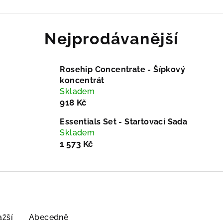
Nejprodávanější
Rosehip Concentrate - Šípkový
koncentrát
Skladem
918 Kč
Essentials Set - Startovací Sada
Skladem
1 573 Kč
ažší
Abecedně