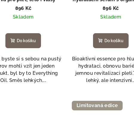
retinolem
896 Kč
896 Kč
Skladem
Skladem
Do košíku
Do košíku
byste si s sebou na pustý
Bioaktivní essence pro h
rov mohli vzít jen jeden
hydrataci, obnovu barié
ukt, byl by to Everything
jemnou revitalizaci pleti
Oil. Směs lehkých,...
lehký, ale intenzivní..
Limitovaná edice