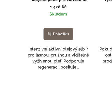
pružnou pleť
1 428 Kč
Skladem
Do košíku
Intenzivní aktivní olejový elixír
Pokud 
pro jasnou, pružnou a viditelně
ost
vyživenou pleť. Podporuje
prod
regeneraci, posiluje...