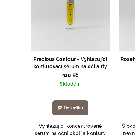
i
s
p
r
o
Precious Contour - Vyhlazující
Roseh
d
konturovací sérum na oči a rty
u
918 Kč
Skladem
k
t
ů
Do košíku
Vyhlazující koncentrované
Šípk
sérum na oční okolí a kontury
pevn