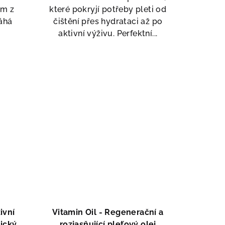
em z
které pokryjí potřeby pleti od
áhá
čištění přes hydrataci až po
aktivní výživu. Perfektní...
ivní
Vitamin Oil - Regenerační a
nickým
rozjasňující pleťový olej