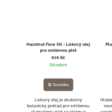
Hazelnut Face Oil - Lískový olej
Plu
pro smíšenou plet
676 Kč
Skladem
Do košíku
Lískový olej je skutečný
Hlubo
botanický poklad pro smíšenou
navr
až mastnou pleť se sklony k
vysok