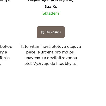
822 Kč
Skladem
Do košíku
lubokou
Tato vitamínová pleťová olejová
ry a
péče je určena pro mdlou,
.Tento
unavenou a devitalizovanou
.
pleť. Vyživuje do hloubky a...