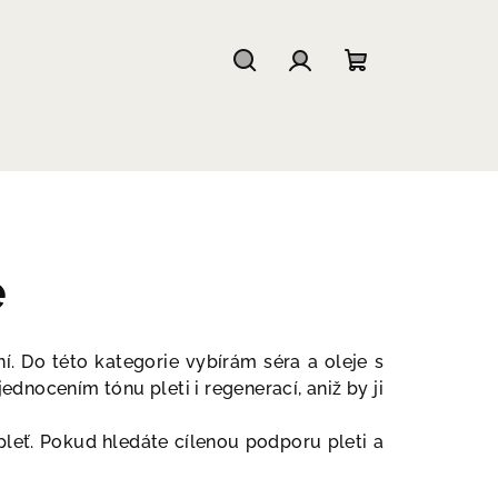
Hledat
Přihlášení
Nákupní
košík
e
ní. Do této kategorie vybírám séra a oleje s
dnocením tónu pleti i regenerací, aniž by ji
pleť. Pokud hledáte cílenou podporu pleti a