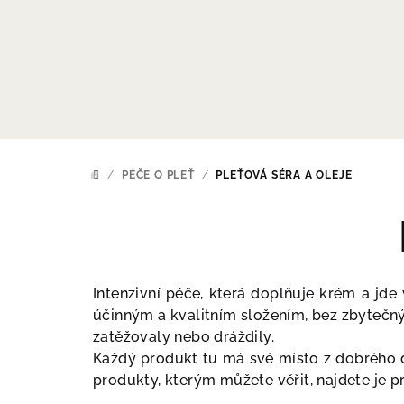
Přejít
na
obsah
/
PÉČE O PLEŤ
/
PLEŤOVÁ SÉRA A OLEJE
DOMŮ
Intenzivní péče, která doplňuje krém a jde 
účinným a kvalitním složením, bez zbytečnýc
zatěžovaly nebo dráždily.
Každý produkt tu má své místo z dobrého dů
produkty, kterým můžete věřit, najdete je p