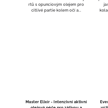
rtů s opunciovým olejem pro
ja
citlivé partie kolem očí a...
kola
Master Elixír - Intenzivní aktivní
Ever
olejová péče pro zářivou a
výži