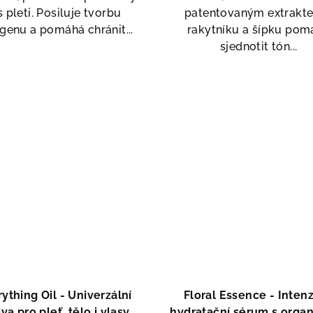
s pleti. Posiluje tvorbu
patentovaným extrakt
genu a pomáhá chránit...
rakytníku a šípku pom
sjednotit tón...
ything Oil - Univerzální
Floral Essence - Intenz
va pro pleť, tělo i vlasy
hydratační sérum s orga