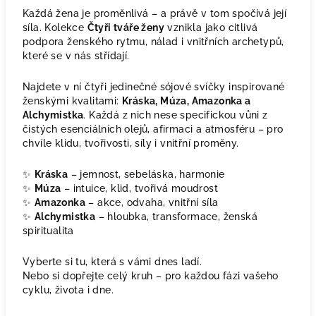
Každá žena je proměnlivá – a právě v tom spočívá její
síla. Kolekce
Čtyři tváře ženy
vznikla jako citlivá
podpora ženského rytmu, nálad i vnitřních archetypů,
které se v nás střídají.
Najdete v ní čtyři jedinečné sójové svíčky inspirované
ženskými kvalitami:
Kráska, Múza, Amazonka a
Alchymistka
. Každá z nich nese specifickou vůni z
čistých esenciálních olejů, afirmaci a atmosféru – pro
chvíle klidu, tvořivosti, síly i vnitřní proměny.
✨
Kráska
– jemnost, sebeláska, harmonie
✨
Múza
– intuice, klid, tvořivá moudrost
✨
Amazonka
– akce, odvaha, vnitřní síla
✨
Alchymistka
– hloubka, transformace, ženská
spiritualita
Vyberte si tu, která s vámi dnes ladí.
Nebo si dopřejte celý kruh – pro každou fázi vašeho
cyklu, života i dne.