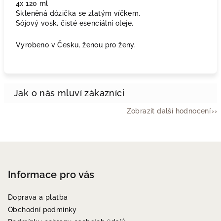
4x 120 ml
Skleněná dózička se zlatým víčkem.
Sójový vosk, čisté esenciální oleje.
Vyrobeno v Česku, ženou pro ženy.
Zobrazit další hodnocení
Z
á
p
Informace pro vás
a
Doprava a platba
t
Obchodní podmínky
í