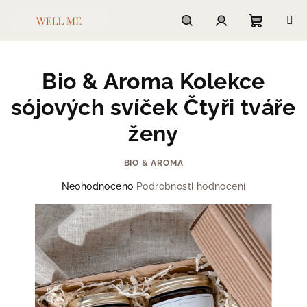
Přejít
na
obsah
Nákupn
Hledat
Přihlášení
Bio & Aroma Kolekce
košík
sójových svíček Čtyři tváře
ženy
BIO & AROMA
Průměrné
Neohodnoceno
Podrobnosti hodnocení
hodnocení
produktu
je
0,0
z
5
hvězdiček.