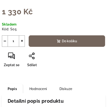
1 330 Kč
Měrná
Skladem
cena:
Kód:
S05
−
+
Do košíku
Zeptat se
Sdílet
Popis
Hodnocení
Diskuze
Detailní popis produktu