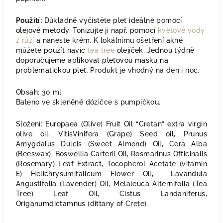
Použití:
Důkladně vyčistěte pleť ideálně pomocí
olejové metody
.
Tonizujte ji např. pomocí
květové vody
z růží
a naneste krém. K lokálnímu ošetření akné
můžete použít navíc
tea tree
olejíček. Jednou týdně
doporučujeme aplikovat
pleťovou masku na
problematickou pleť
.
Produkt je vhodný na den i noc.
Obsah: 30 ml
Baleno ve skleněné dózičce s pumpičkou.
Složení: Europaea (Olive) Fruit Oil “Cretan” extra virgin
olive oil, VitisVinifera (Grape) Seed oil, Prunus
Amygdalus Dulcis (Sweet Almond) Oil, Cera Alba
(Beeswax), Boswellia Carterii Oil, Rosmarinus Officinalis
(Rosemary) Leaf Extract, Tocopherol Acetate (vitamin
E) Helichrysumitalicum Flower Oil, Lavandula
Angustifolia (Lavender) Oil, Melaleuca Alternifolia (Tea
Tree) Leaf Oil, Cistus Landaniferus,
Origanumdictamnus (dittany of Crete).