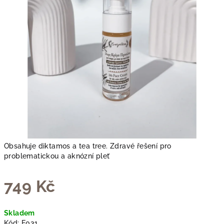
Obsahuje diktamos a tea tree. Zdravé řešení pro
problematickou a aknózní pleť
749 Kč
Měrná
Skladem
cena:
Kód:
E031