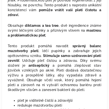
jinak. Problematickou pleť je potřeba regenerovat z její
hloubky, ne povrchu. Tento produkt s naprosto unikátní
konzistencí vám
pomůže vrátit vaší pleti čistotu a
zdraví.
Obsahuje
diktamos a tea tree
, dvě ingredience známe
svými léčivými účinky a příznivým vlivem na
mastnou
a problematickou pleť.
Tento produkt pomáhá navodit
správný balanc
mazotvorby pleti
, léčí pupínky a zabraňuje jejich
opětovnému vzniku.
Stimuluje samo-uzdravování pleti
zevnitř.
Udržuje pleť čistou a zdravou. Díky svému
složení je
antiseptický
a pomáhá zlepšovat stav
jizviček vzniklých po akné. Pleti dodává dostatečnou
výživu a prospěšné látky, aby vypadala zdravě a
vyváženě. Obsahuje včelí vosk, který pomáhá hojení
pleti a zároveň na ni vytváří ochrannou bariéru proti
škodlivým vlivům a zanesení bakterií do pleti.
pleť je viditelně čistší a zdravější
redukuje mazotvorbu pleti