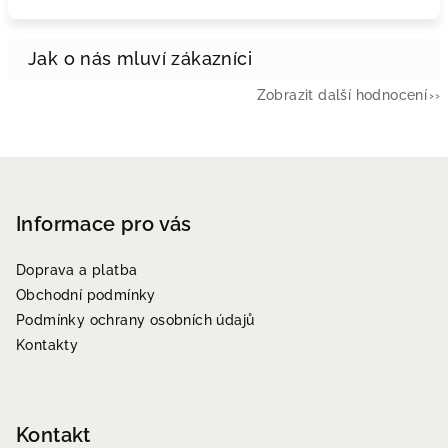
Zobrazit další hodnocení
Z
á
p
Informace pro vás
a
Doprava a platba
t
Obchodní podmínky
í
Podmínky ochrany osobních údajů
Kontakty
Kontakt