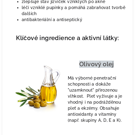
zlepšuje stav jizviček vzniklých po akné
léčí vzniklé pupínky a pomáhá zabraňovat tvorbě
dalších
antibakteriální a antiseptický
Klíčové ingredience a aktivní látky:
Olivový olej
Má výborné penetrační
schopnosti a dokáže
"uzamknout" přirozenou
vlhkost. Pleť vyživuje a je
vhodný i na podrážděnou
pleť a ekzémy. Obsahuje
antioxidanty a vitamíny
(např. skupiny A, D, E a K).