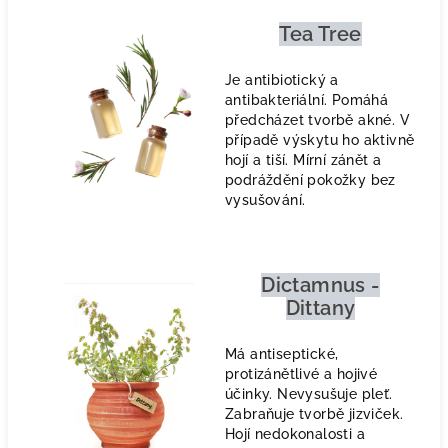
Tea Tree
Je antibiotický a
antibakteriální. Pomáhá
předcházet tvorbě akné. V
případě výskytu ho aktivně
hojí a tiší. Mírní zánět a
podráždění pokožky bez
vysušování.
Dictamnus -
Dittany
Má antiseptické,
protizánětlivé a hojivé
účinky. Nevysušuje pleť.
Zabraňuje tvorbě jizviček.
Hojí nedokonalosti a