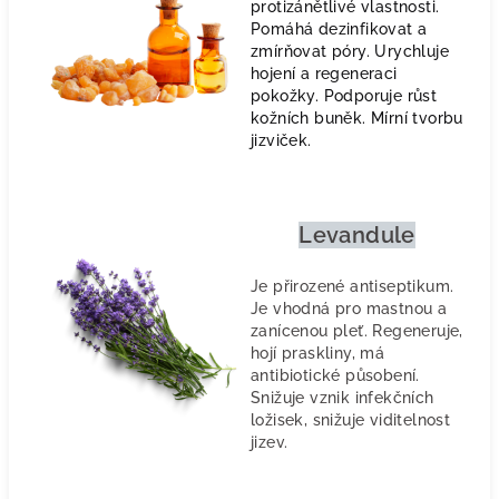
protizánětlivé vlastnosti.
Pomáhá dezinfikovat a
zmírňovat póry. Urychluje
hojení a regeneraci
pokožky. Podporuje růst
kožních buněk. Mírní tvorbu
jizviček.
Levandule
Je přirozené antiseptikum.
Je vhodná pro mastnou a
zanícenou pleť. Regeneruje,
hojí praskliny, má
antibiotické působení.
Snižuje vznik infekčních
ložisek, snižuje viditelnost
jizev.