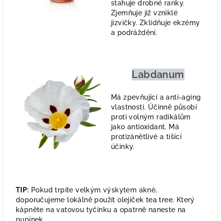
stahuje drobné ranky.
Zjemňuje již vzniklé
jizvičky. Zklidňuje ekzémy
a podráždění.
Labdanum
Má zpevňující a anti-aging
vlastnosti. Účinně působí
proti volným radikálům
jako antioxidant. Má
protizánětlivé a tišící
účinky.
TIP:
Pokud trpíte velkým výskytem akné,
doporučujeme lokálně použít olejíček
tea tree
. Který
kápněte na vatovou tyčinku a opatrně naneste na
pupínek.