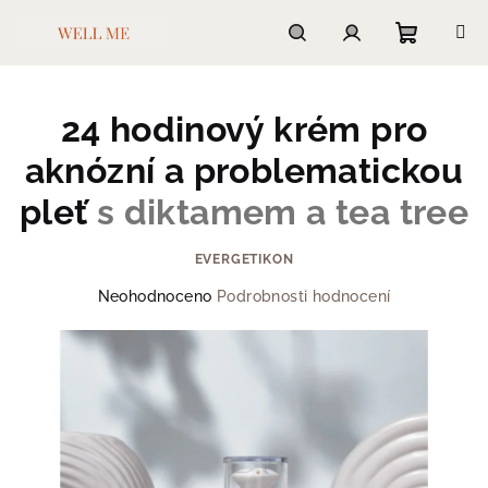
Přejít
na
obsah
Nákupn
Hledat
Přihlášení
24 hodinový krém pro
košík
aknózní a problematickou
pleť
s diktamem a tea tree
EVERGETIKON
Průměrné
Neohodnoceno
Podrobnosti hodnocení
hodnocení
produktu
je
0,0
z
5
hvězdiček.