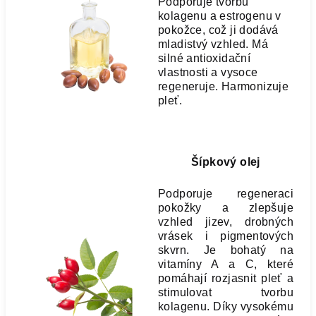
Podporuje tvorbu
kolagenu a estrogenu v
pokožce, což ji dodává
mladistvý vzhled. Má
silné antioxidační
vlastnosti a vysoce
regeneruje. Harmonizuje
pleť.
Šípkový olej
Podporuje regeneraci
pokožky a zlepšuje
vzhled jizev, drobných
vrásek i pigmentových
skvrn. Je bohatý na
vitamíny A a C, které
pomáhají rozjasnit pleť a
stimulovat tvorbu
kolagenu. Díky vysokému