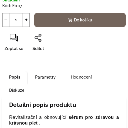
Skladem
cena:
Kód:
E007
−
+
Do košíku
Zeptat se
Sdílet
Popis
Parametry
Hodnocení
Diskuze
Detailní popis produktu
Revitalizační a obnovující
sérum pro zdravou a
krásnou pleť.