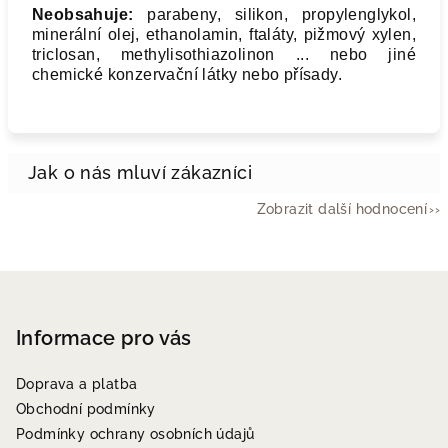
Neobsahuje:
parabeny, silikon, propylenglykol,
minerální olej, ethanolamin, ftaláty, pižmový xylen,
triclosan, methylisothiazolinon ... nebo jiné
chemické konzervační látky nebo přísady.
Zobrazit další hodnocení
Z
á
p
Informace pro vás
a
Doprava a platba
t
Obchodní podmínky
í
Podmínky ochrany osobních údajů