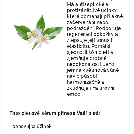
Má antiseptické a
protizánětlivé účinky,
které pomáhají při akné,
začervenání nebo
podráždění. Podporuje
regeneraci pokožky a
zlepšuje její tonus i
elasticitu. Pomáhá
sjednotit tón pleti a
zjemňuje drobné
nedokonalosti. Jeho
jemná květinová vůně
navíc působí
harmonizačně a
zklidňuje i na úrovni
emocí.
Toto pleťové sérum přinese Vaší pleti:
- obnovující účinek