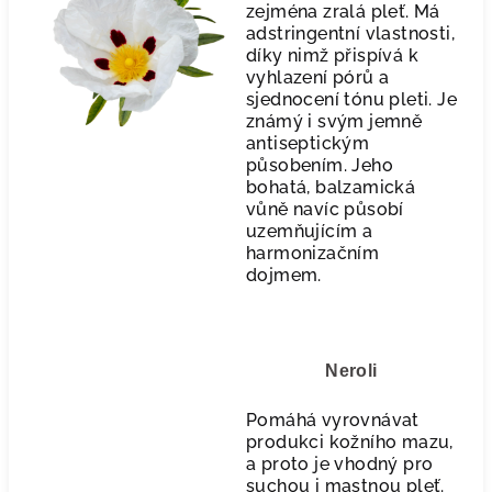
zejména zralá pleť. Má
adstringentní vlastnosti,
díky nimž přispívá k
vyhlazení pórů a
sjednocení tónu pleti. Je
známý i svým jemně
antiseptickým
působením. Jeho
bohatá, balzamická
vůně navíc působí
uzemňujícím a
harmonizačním
dojmem.
Neroli
Pomáhá vyrovnávat
produkci kožního mazu,
a proto je vhodný pro
suchou i mastnou pleť.