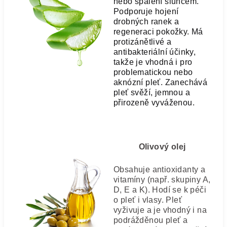
nebo spálení sluncem.
Podporuje hojení
drobných ranek a
regeneraci pokožky. Má
protizánětlivé a
antibakteriální účinky,
takže je vhodná i pro
problematickou nebo
aknózní pleť. Zanechává
pleť svěží, jemnou a
přirozeně vyváženou.
Olivový olej
Obsahuje antioxidanty a
vitamíny (např. skupiny A,
D, E a K). Hodí se k péči
o pleť i vlasy. Pleť
vyživuje a je vhodný i na
podrážděnou pleť a