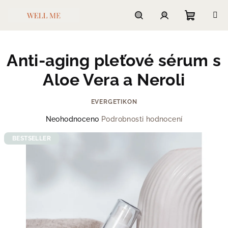
Přejít
na
obsah
Nákupn
Hledat
Přihlášení
Anti-aging pleťové sérum s
košík
Aloe Vera a Neroli
EVERGETIKON
Průměrné
Neohodnoceno
Podrobnosti hodnocení
hodnocení
produktu
BESTSELLER
je
0,0
z
5
hvězdiček.