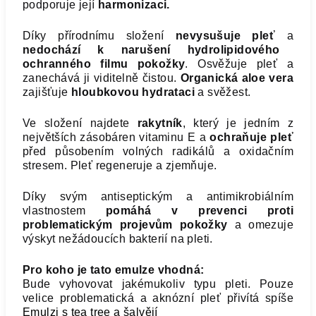
podporuje její
harmonizaci.
Díky přírodnímu složení
nevysušuje pleť
a
nedochází k narušení hydrolipidového
ochranného filmu pokožky
. Osvěžuje pleť a
zanechává ji viditelně čistou.
Organická aloe vera
zajišťuje
hloubkovou hydrataci
a svěžest.
Ve složení najdete
rakytník
, který je jedním z
největších zásobáren vitaminu E a
ochraňuje pleť
před působením volných radikálů a oxidačním
stresem. Pleť regeneruje a zjemňuje.
Díky svým antiseptickým a antimikrobiálním
vlastnostem
pomáhá v prevenci proti
problematickým projevům pokožky
a omezuje
výskyt nežádoucích bakterií na pleti.
Pro koho je tato emulze vhodná:
Bude vyhovovat jakémukoliv typu pleti. Pouze
velice problematická a aknózní pleť přivítá spíše
Emulzi s tea tree a šalvějí