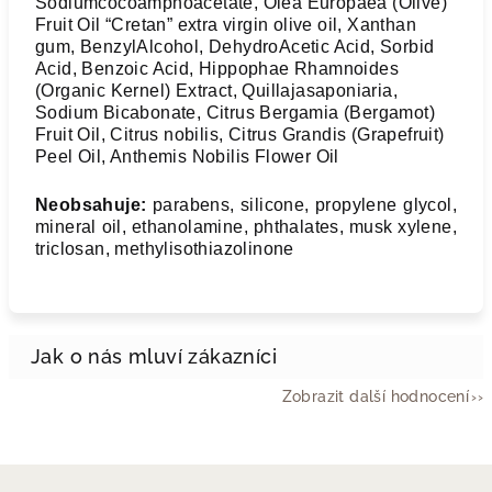
Sodiumcocoamphoacetate, Olea Europaea (Olive)
Fruit Oil “Cretan” extra virgin olive oil, Xanthan
gum, BenzylAlcohol, DehydroAcetic Acid, Sorbid
Acid, Benzoic Acid, Hippophae Rhamnoides
(Organic Kernel) Extract, Quillajasaponiaria,
Sodium Bicabonate, Citrus Bergamia (Bergamot)
Fruit Oil, Citrus nobilis, Citrus Grandis (Grapefruit)
Peel Oil, Anthemis Nobilis Flower Oil
Neobsahuje:
parabens, silicone, propylene glycol,
mineral oil, ethanolamine, phthalates, musk xylene,
triclosan, methylisothiazolinone
Zobrazit další hodnocení
Z