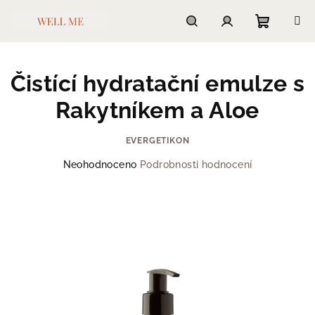
Přejít
na
obsah
Nákupn
Hledat
Přihlášení
Čistící hydratační emulze s
košík
Rakytníkem a Aloe
EVERGETIKON
Průměrné
Neohodnoceno
Podrobnosti hodnocení
hodnocení
produktu
je
0,0
z
5
hvězdiček.