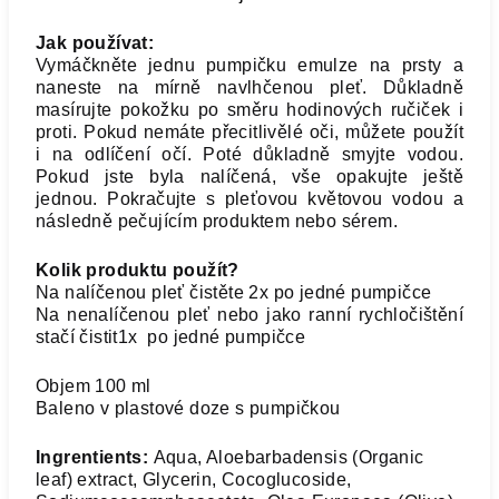
Jak používat:
Vymáčkněte jednu pumpičku emulze na prsty a
naneste na mírně navlhčenou pleť. Důkladně
masírujte pokožku po směru hodinových ručiček i
proti. Pokud nemáte přecitlivělé oči, můžete použít
i na odlíčení očí. Poté důkladně smyjte vodou.
Pokud jste byla nalíčená, vše opakujte ještě
jednou. Pokračujte s pleťovou květovou vodou a
následně pečujícím produktem nebo sérem.
Kolik produktu použít?
Na nalíčenou pleť čistěte 2x po jedné pumpičce
Na nenalíčenou pleť nebo jako ranní rychločištění
stačí čistit1x po jedné pumpičce
Objem 100 ml
Baleno v plastové doze s pumpičkou
Ingrentients:
Aqua, Aloebarbadensis (Organic
leaf) extract, Glycerin, Cocoglucoside,