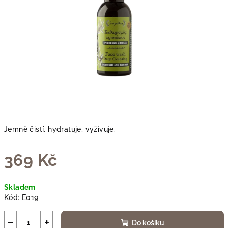
Jemně čistí, hydratuje, vyživuje.
369 Kč
Měrná
Skladem
cena:
Kód:
E019
−
+
Do košíku