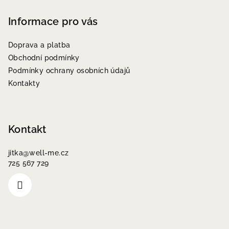
á
p
Informace pro vás
a
Doprava a platba
t
Obchodní podmínky
í
Podmínky ochrany osobních údajů
Kontakty
Kontakt
jitka
@
well-me.cz
725 567 729