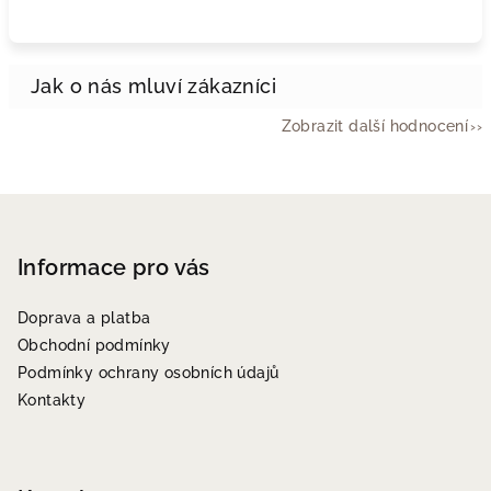
Zobrazit další hodnocení
Z
á
p
Informace pro vás
a
Doprava a platba
t
Obchodní podmínky
í
Podmínky ochrany osobních údajů
Kontakty