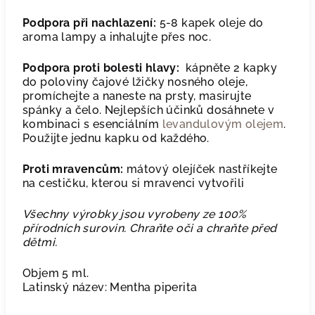
Podpora při nachlazení:
5-8 kapek oleje do
aroma lampy a inhalujte přes noc.
Podpora proti bolesti hlavy:
kápněte 2 kapky
do poloviny čajové lžičky nosného oleje,
promíchejte a naneste na prsty, masirujte
spánky a čelo. Nejlepších účinků dosáhnete v
kombinaci s esenciálním
levandulovým olejem
.
Použijte jednu kapku od každého.
Proti mravencům:
mátový olejíček nastříkejte
na cestičku, kterou si mravenci vytvořili
Všechny výrobky jsou vyrobeny ze 100%
přírodních surovin. Chraňte oči a chraňte před
dětmi.
Objem 5 ml.
Latinský název: Mentha piperita