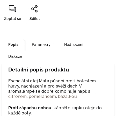
Zeptat se
Sdílet
Popis
Parametry
Hodnocení
Diskuze
Detailní popis produktu
Esenciální olej Máta působí proti bolestem
hlavy, nachlazení a pro svěží dech. V
aromalampě se dobře kombinuje např. s
citrónem
,
pomerančem
,
bazalkou
Proti
zápachu nohou:
kápněte kapku oleje do
každé boty.