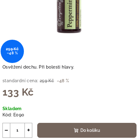
259 Kč
–48 %
Osvěžení dechu. Při bolesti hlavy.
standardní cena:
259 Kč
–48 %
133 Kč
Měrná
Skladem
cena:
Kód:
E090
−
+
Do košíku