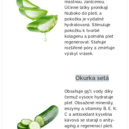
mastnou, zanícenou.
Účinné látky pronikají
hluboko do pleti, a
pokožka je vydatně
hydratovaná. Stimuluje
pokožku k tvorbě
kolagenu a pomáhá pleť
regenerovat. Stahuje
rozšířené póry a zmírňuje
výskyt vrásek.
Okurka setá
Obsahuje 95% vody díky
čemuž vysoce hydratuje
pleť. Obsažené minerály,
enzymy a vitamíny B, E, K,
C a antioxidant kyselina
kávová se starají o anity-
aging a regeneraci pleti.