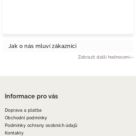
Zobrazit další hodnocení
Z
á
p
Informace pro vás
a
Doprava a platba
t
Obchodní podmínky
í
Podmínky ochrany osobních údajů
Kontakty