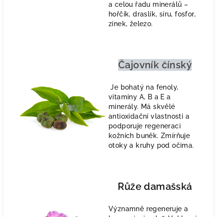
a celou řadu minerálů –
hořčík, draslík, síru, fosfor,
zinek, železo.
Čajovník čínský
Je bohatý na fenoly,
vitaminy A, B a E a
minerály. Má skvělé
antioxidační vlastnosti a
podporuje regeneraci
kožních buněk. Zmírňuje
otoky a kruhy pod očima.
Růže damašská
Významně regeneruje a