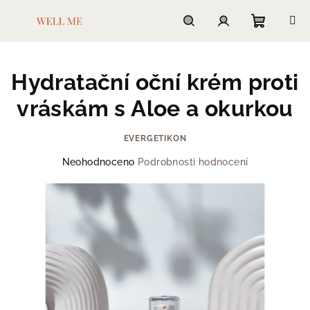
Přejít
na
obsah
Nákupn
Hledat
Přihlášení
Hydratační oční krém proti
košík
vráskám s Aloe a okurkou
EVERGETIKON
Průměrné
Neohodnoceno
Podrobnosti hodnocení
hodnocení
produktu
je
0,0
z
5
hvězdiček.