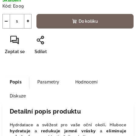
Skladem
cena:
Kód:
E009
−
+
Do košíku
Zeptat se
Sdílet
Popis
Parametry
Hodnocení
Diskuze
Detailní popis produktu
Hydrdatace a svěžest pro vaše oční okolí
.
Hluboce
hydratuje
a
redukuje jemné vrásky
a
eliminuje