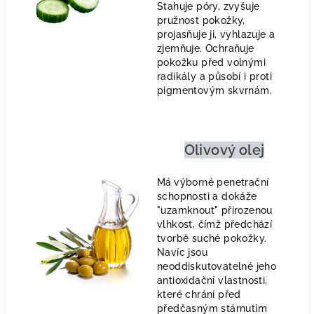
Stahuje póry, zvyšuje
pružnost pokožky,
projasňuje ji, vyhlazuje a
zjemňuje. Ochraňuje
pokožku před volnými
radikály a působí i proti
pigmentovým skvrnám.
Olivový olej
Má
výborné penetrační
schopnosti a dokáže
"uzamknout" přirozenou
vlhkost, čímž předchází
tvorbě suché pokožky.
Navíc jsou
neoddiskutovatelné jeho
antioxidační vlastnosti,
které chrání před
předčasným stárnutím