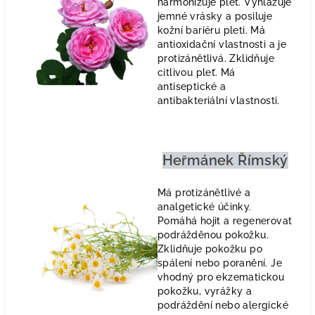
harmonizuje pleť. Vyhlazuje
jemné vrásky a posiluje
kožní bariéru pleti. Má
antioxidační vlastnosti a je
protizánětlivá. Zklidňuje
citlivou pleť. Má
antiseptické a
antibakteriální vlastnosti.
Heřmánek Římský
Má protizánětlivé a
analgetické účinky.
Pomáhá hojit a regenerovat
podrážděnou pokožku.
Zklidňuje pokožku po
spálení nebo poranění. Je
vhodný pro ekzematickou
pokožku, vyrážky a
podráždění nebo alergické