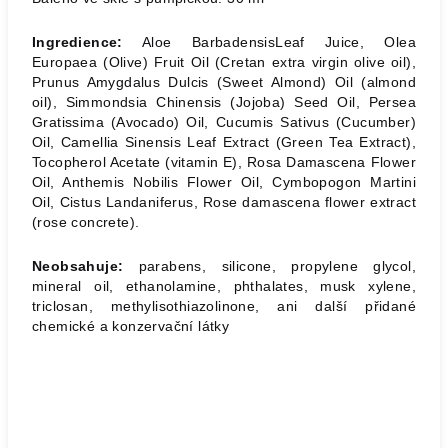
I
ngredience:
Aloe BarbadensisLeaf Juice, Olea
Europaea (Olive) Fruit Oil (Cretan extra virgin olive oil),
Prunus Amygdalus Dulcis (Sweet Almond) Oil (almond
oil), Simmondsia Chinensis (Jojoba) Seed Oil, Persea
Gratissima (Avocado) Oil, Cucumis Sativus (Cucumber)
Oil, Camellia Sinensis Leaf Extract (Green Tea Extract),
Tocopherol Acetate (vitamin E), Rosa Damascena Flower
Oil, Anthemis Nobilis Flower Oil, Cymbopogon Martini
Oil, Cistus Landaniferus, Rose damascena flower extract
(rose concrete).
Neobsahuje:
parabens, silicone, propylene glycol,
mineral oil, ethanolamine, phthalates, musk xylene,
triclosan, methylisothiazolinone, ani další přidané
chemické a konzervační látky