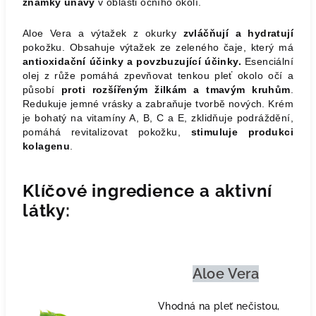
známky únavy
v oblasti očního okolí.
Aloe Vera a výtažek z okurky
zvláčňují a hydratují
pokožku. Obsahuje výtažek ze zeleného čaje, který má
antioxidační účinky a povzbuzující účinky.
Esenciální
olej z růže pomáhá zpevňovat tenkou pleť okolo očí a
působí
proti rozšířeným žilkám a tmavým kruhům
.
Redukuje jemné vrásky a zabraňuje tvorbě nových. Krém
je bohatý na vitamíny A, B, C a E, zklidňuje podráždění,
pomáhá revitalizovat pokožku,
stimuluje produkci
kolagenu
.
Klíčové ingredience a aktivní
látky:
Aloe Vera
Vhodná na pleť nečistou,