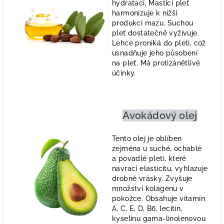
hydrataci. Mastící pleť
harmonizuje k nižší
produkci mazu. Suchou
pleť dostatečně vyživuje.
Lehce proniká do pleti, což
usnadňuje jeho působení
na pleť. Má protizánětlivé
účinky.
Avokádový olej
Tento olej je oblíben
zejména u suché, ochablé
a povadlé pleti, které
navrací elasticitu, vyhlazuje
drobné vrásky. Zvyšuje
množství kolagenu v
pokožce. Obsahuje vitamín
A, C, E, D, B6, lecitin,
kyselinu gama-linolenovou