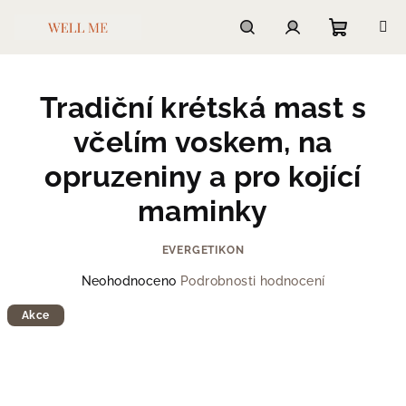
Přejít
na
obsah
Nákupn
Hledat
Přihlášení
Tradiční krétská mast s
košík
včelím voskem, na
opruzeniny a pro kojící
maminky
EVERGETIKON
Průměrné
Neohodnoceno
Podrobnosti hodnocení
hodnocení
produktu
Akce
je
0,0
z
5