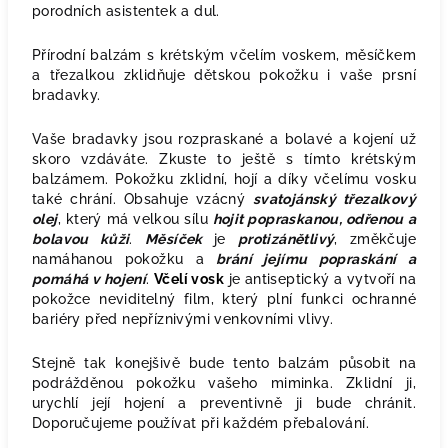
porodních asistentek a dul.
Přírodní balzám s krétským včelím voskem, měsíčkem
a třezalkou zklidňuje dětskou pokožku i vaše prsní
bradavky.
Vaše bradavky jsou rozpraskané a bolavé a kojení už
skoro vzdáváte. Zkuste to ještě s tímto krétským
balzámem. Pokožku zklidní, hojí a díky včelímu vosku
také chrání. Obsahuje vzácný
svatojánský třezalkový
olej
, který má velkou sílu
hojit popraskanou, odřenou a
bolavou kůži
.
Měsíček
je
protizánětlivý
, změkčuje
namáhanou pokožku a
brání jejímu popraskání a
pomáhá v hojení
.
Včelí vosk
je antiseptický a vytvoří na
pokožce neviditelný film, který plní funkci ochranné
bariéry před nepříznivými venkovními vlivy.
Stejně tak konejšivě bude tento balzám působit na
podrážděnou pokožku vašeho miminka. Zklidní ji,
urychlí její hojení a preventivně ji bude chránit.
Doporučujeme používat při každém přebalování.