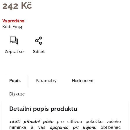
242 Kč
Měrná
Vyprodáno
cena:
Kód:
E044
Zeptat se
Sdílet
Popis
Parametry
Hodnocení
Diskuze
Detailní popis produktu
100% přírodní péče
pro citlivou pokožku vašeho
miminka a váš
spojenec při kojení
, oblíbenec