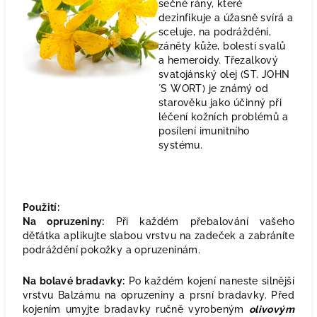
sečné rány, které
dezinfikuje a úžasně svírá a
sceluje, na podráždění,
záněty kůže, bolesti svalů
a hemeroidy. Třezalkový
svatojánský olej (ST. JOHN
´S WORT) je známý od
starověku jako účinný při
léčení kožních problémů a
posílení imunitního
systému.
Použití:
Na opruzeniny:
Při každém přebalování vašeho
děťátka aplikujte slabou vrstvu na zadeček a zabráníte
podráždění pokožky a opruzeninám.
Na bolavé bradavky:
Po každém kojení naneste silnější
vrstvu Balzámu na opruzeniny a prsní bradavky. Před
kojením umyjte bradavky ručně vyrobeným
olivovým