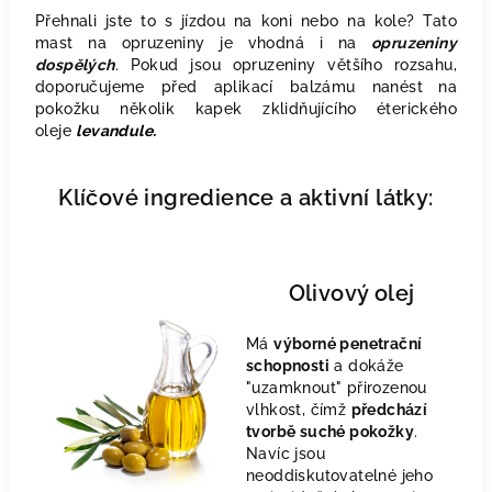
Přehnali jste to s jízdou na koni nebo na kole? Tato
mast na opruzeniny je vhodná i na
opruzeniny
dospělých
. Pokud jsou opruzeniny většího rozsahu,
doporučujeme před aplikací balzámu nanést
na
pokožku několik kapek zklidňujícího éterického
oleje
levandule.
Klíčové ingredience a aktivní látky:
Olivový olej
Má
výborné penetrační
schopnosti
a dokáže
"uzamknout" přirozenou
vlhkost, čímž
předchází
tvorbě suché pokožky
.
Navíc jsou
neoddiskutovatelné jeho