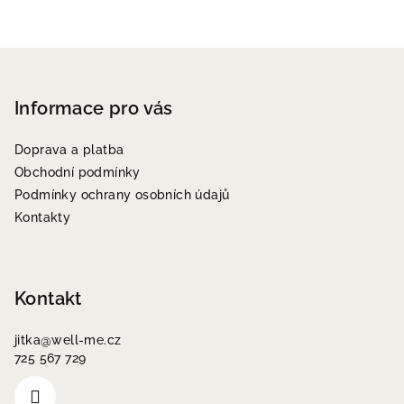
Z
á
p
Informace pro vás
a
Doprava a platba
t
Obchodní podmínky
í
Podmínky ochrany osobních údajů
Kontakty
Kontakt
jitka
@
well-me.cz
725 567 729