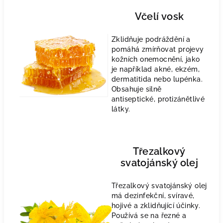
Včelí vosk
Zklidňuje podráždění a
pomáhá zmírňovat projevy
kožních onemocnění, jako
je například akné, ekzém,
dermatitida nebo lupénka.
Obsahuje silně
antiseptické, protizánětlivé
látky.
Třezalkový
svatojánský olej
Třezalkový svatojánský olej
má dezinfekční, svíravé,
hojivé a zklidňující účinky.
Používá se na řezné a