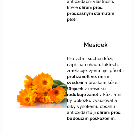
antioxidační vlastnosti,
které
chrání před
předčasným stárnutím
pleti.
Měsíček
Pro velmi suchou kůži,
např. na nohách, loktech,
změkčuje, zjemňuje, působí
protizánětlivě
,
mírní
svědění
a praskání kůže.
Olejíček z měsíčku
redukuje zánět
v kůži, aniž
by pokožku vysušoval a
díky vysokému obsahu
antioxidantů jí
chrání před
budoucím poškozením
.