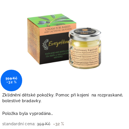
hvězdiček.
359 Kč
–32 %
Zklidnění dětské pokožky. Pomoc při kojení na rozpraskané,
bolestivé bradavky.
Položka byla vyprodána…
standardní cena:
359 Kč
–32 %