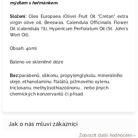
mýdlem s heřmánkem
.
Složení:
Olea Europaea (Olive) Fruit Oil “Cretan” extra
virgin olive oil, Beeswax, Calendula Officinalis Flower
Oil (calendula ?il), Hypericum Perforatum Oil (St. John's
Wort Oil).
Obsah: 40ml
Baleno ve skleněné dóze
Bez:
parabenů, silikonu, propylenglykolu, minerálního
oleje, ethanolaminu, ftalátů, pižmového xylenu,
triclosanu, methylisothiazolinonu... nebo jiných
chemických konzervantů či přísad.
Zobrazit další hodnocení