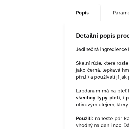
Popis
Parame
Detailní popis pro
Jedinečná ingredience 
Skalní růže, která ros
jako černá, lepkavá hmot
př.n.l.) a používali jí 
Labdanum má na pleť ho
všechny typy pleti
,
i 
olivovým olejem, který 
Použití:
naneste pár ka
vhodný na den i noc. D