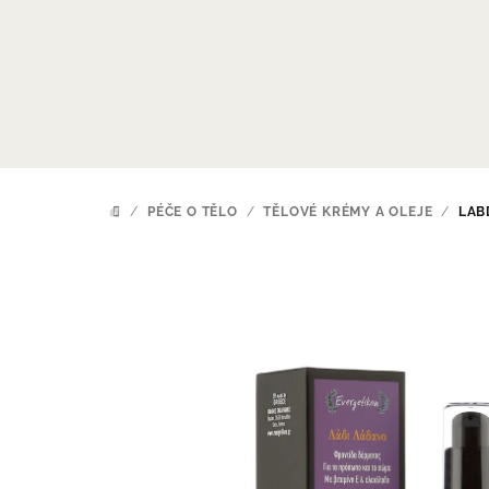
Přejít
na
obsah
/
PÉČE O TĚLO
/
TĚLOVÉ KRÉMY A OLEJE
/
LAB
DOMŮ