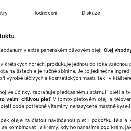
try
Hodnocení
Diskuze
duktu
labdanum v extra panenském olivovém oleji.
Olej vhodný 
te v krétských horách, produkuje jednou do roka vzácnou 
a na listech a je ručně sbírána. Je to jedinečná ingredien
jak při výrobě léčivých a kosmetických mastí, tak i v klášte
jivé účinky, zabraňuje předčasnému stárnutí pleti a tv
pro velmi citlivou pleť
. V tomto pleťovém oleji a tělo
pleti dodá potřebné vitaminy, nenasycené mastné kyseliny
pek oleje na čistou navlhčenou pleť i pokožku těla a 
á se kombinovat i s krémy, kdy ho nanášíme pod krém, jak