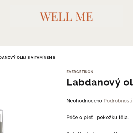
DANOVÝ OLEJ S VITAMÍNEM E
EVERGETIKON
Labdanový ol
Průměrné
Neohodnoceno
Podrobnosti
hodnocení
produktu
Péče o pleť i pokožku těla.
je
0,0