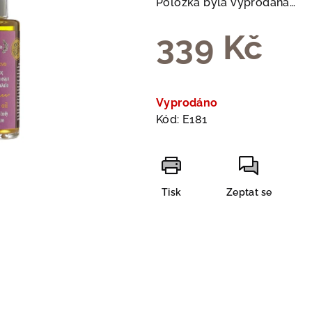
Položka byla vyprodána…
z
5
339 Kč
hvězdiček.
Měrná
cena:
Vyprodáno
Kód:
E181
Tisk
Zeptat se