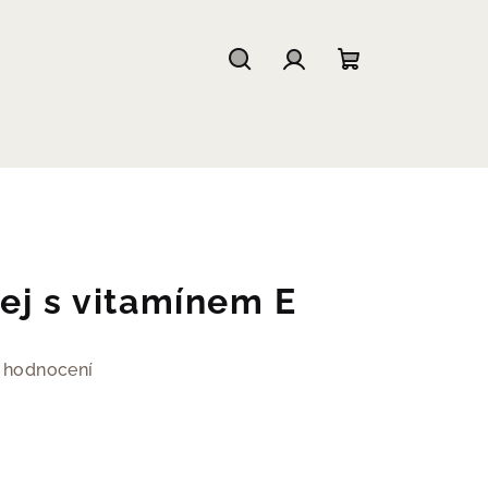
Hledat
Přihlášení
Nákupní
košík
ej s vitamínem E
 hodnocení