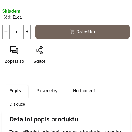
Měrná
Skladem
cena:
Kód:
E101
−
+
Do košíku
Zeptat se
Sdílet
Popis
Parametry
Hodnocení
Diskuze
Detailní popis produktu