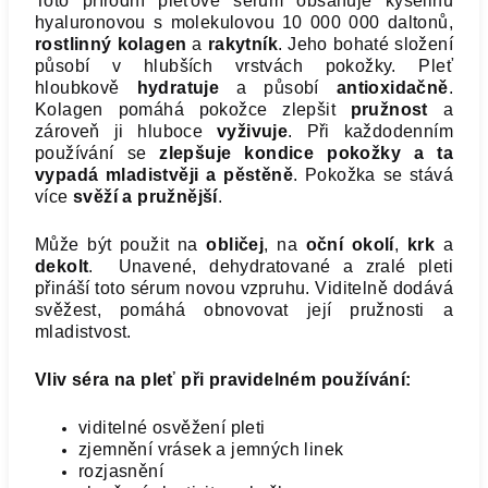
Toto přírodní pleťové sérum obsahuje kyselinu
hyaluronovou s molekulovou 10 000 000 daltonů,
rostlinný kolagen
a
rakytník
. Jeho bohaté složení
působí v hlubších vrstvách pokožky. Pleť
hloubkově
hydratuje
a působí
antioxidačně
.
Kolagen pomáhá pokožce zlepšit
pružnost
a
zároveň ji hluboce
vyživuje
. Při každodenním
používání se
zlepšuje kondice pokožky a ta
vypadá mladistvěji a pěstěně
. Pokožka se stává
více
svěží a pružnější
.
Může být použit na
obličej
, na
oční okolí
,
krk
a
dekolt
. Unavené, dehydratované a zralé pleti
přináší toto sérum novou vzpruhu. Viditelně dodává
svěžest, pomáhá obnovovat její pružnosti a
mladistvost.
Vliv séra na pleť při pravidelném používání:
viditelné osvěžení pleti
zjemnění vrásek a jemných linek
rozjasnění