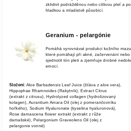
zklidnit podrážděnou nebo citlivou pleť a p
hladkou a mladistvě působící.
Geranium - pelargónie
Pomáhá vyrovnávat produkci kožního mazu, a
které pomáhají při akné, začervenání nebo 
sjednotit tón pleti a zjemňuje drobné nedo
emocí.
Složení:
Aloe Barbadensis Leaf Juice (šťáva z aloe vera),
Hippophae Rhamnoides (Rakytník), Extract Citrus
(extrakt z citrusu), Hydrolyzed collagen (hydrolizovaný
kolagen), Aurantium Amara Oil (olej z pomerančovníku
hořkého), Sodium Hyaluronate (kyselina hyaluronová),
Rose damascena flower extrakt (extrakt z růže
damašské), Pelargonium Graveolens Oil (olej z
pelargonie vonné)