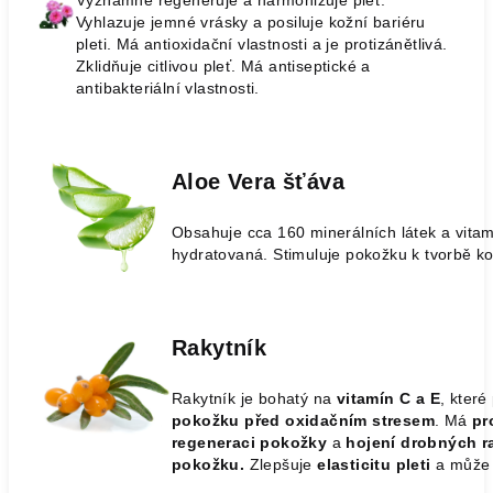
Významně regeneruje a harmonizuje pleť.
Vyhlazuje jemné vrásky a posiluje kožní bariéru
pleti. Má antioxidační vlastnosti a je protizánětlivá.
Zklidňuje citlivou pleť. Má antiseptické a
antibakteriální vlastnosti.
Aloe Vera šťáva
Obsahuje cca 160 minerálních látek a vitam
hydratovaná. Stimuluje pokožku k tvorbě ko
Rakytník
Rakytník je bohatý na
vitamín C a E
, které
pokožku před oxidačním stresem
.
Má
pr
regeneraci pokožky
a
hojení drobných ra
pokožku.
Zlepšuje
elasticitu pleti
a může 