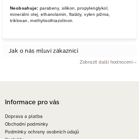
Neobsahuje:
parabeny, silikon, propylenglykol,
minerální olej, ethanolamin, ftaláty, xylen pižma,
triklosan, methylisothiazolinon.
Zobrazit další hodnocení
Z
á
p
Informace pro vás
a
Doprava a platba
t
Obchodní podmínky
í
Podmínky ochrany osobních údajů