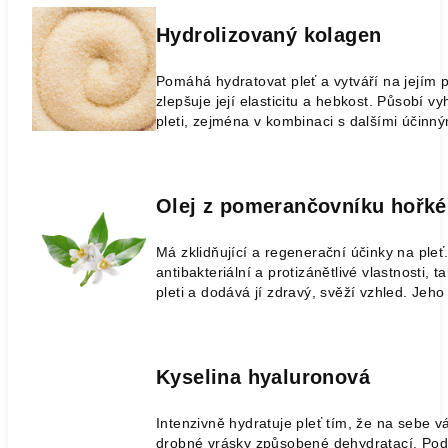
Hydrolizovaný kolagen
Pomáhá hydratovat pleť a vytváří na jejím p
zlepšuje její elasticitu a hebkost. Působí
pleti, zejména v kombinaci s dalšími účinný
Olej z pomerančovníku hořké
Má zklidňující a regenerační účinky na ple
antibakteriální a protizánětlivé vlastnosti,
pleti a dodává jí zdravý, svěží vzhled. Jeh
Kyselina hyaluronová
Intenzivně hydratuje pleť tím, že na sebe v
drobné vrásky způsobené dehydratací. Pod