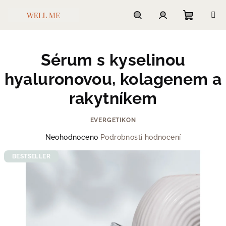
Přejít
na
obsah
Nákupn
Hledat
Přihlášení
Sérum s kyselinou
košík
hyaluronovou, kolagenem a
rakytníkem
EVERGETIKON
Průměrné
Neohodnoceno
Podrobnosti hodnocení
hodnocení
produktu
BESTSELLER
je
0,0
z
5
hvězdiček.