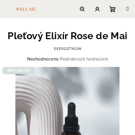
Přejít
na
obsah
Nákupn
Hledat
Přihlášení
Pleťový Elixír Rose de Mai
košík
EVERGETIKON
Průměrné
Neohodnoceno
Podrobnosti hodnocení
hodnocení
produktu
BESTSELLER
je
0,0
z
5
hvězdiček.