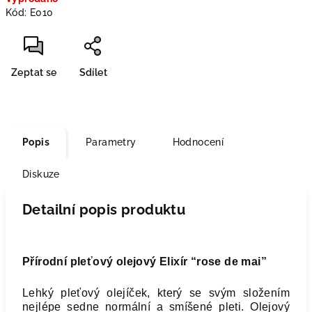
cena:
Kód:
E010
Zeptat se
Sdílet
Popis
Parametry
Hodnocení
Diskuze
Detailní popis produktu
Přírodní pleťový olejový Elixír “rose de mai”
Lehký pleťový olejíček, který se svým složením
nejlépe sedne normální a smíšené pleti. Olejový