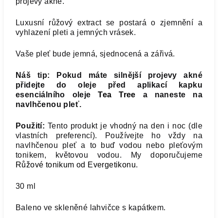
projevy akné.
Luxusní růžový extract se postará o zjemnění a
vyhlazení pleti a jemných vrásek.
Vaše pleť bude jemná, sjednocená a zářivá.
Náš tip: Pokud máte silnější projevy akné
přidejte do oleje před aplikací kapku
esenciálního oleje
Tea Tree
a naneste na
navlhčenou pleť.
Použití:
Tento produkt je vhodný na den i noc (dle
vlastních preferencí). Používejte ho vždy na
navlhčenou pleť a to buď vodou nebo pleťovým
tonikem, květovou vodou. My doporučujeme
Růžové tonikum od Evergetikonu
.
30 ml
Baleno ve skleněné lahvičce s kapátkem.