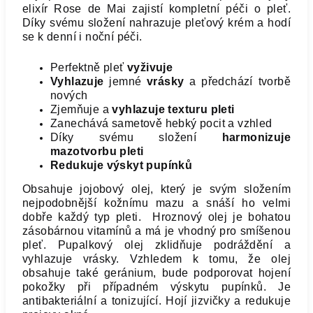
elixír Rose de Mai zajistí kompletní péči o pleť.
Díky svému složení nahrazuje pleťový krém a hodí
se k denní i noční péči.
Perfektně pleť
vyživuje
Vyhlazuje
jemné
vrásky
a předchází tvorbě
nových
Zjemňuje a
vyhlazuje texturu pleti
Zanechává sametově hebký pocit a vzhled
Díky svému složení
harmonizuje
mazotvorbu pleti
Redukuje výskyt pupínků
Obsahuje jojobový olej, který je svým složením
nejpodobnější kožnímu mazu a snáší ho velmi
dobře každý typ pleti. Hroznový olej je bohatou
zásobárnou vitamínů a má je vhodný pro smíšenou
pleť. Pupalkový olej zklidňuje podráždění a
vyhlazuje vrásky. Vzhledem k tomu, že olej
obsahuje také geránium, bude podporovat hojení
pokožky při případném výskytu pupínků. Je
antibakteriální a tonizující. Hojí jizvičky a redukuje