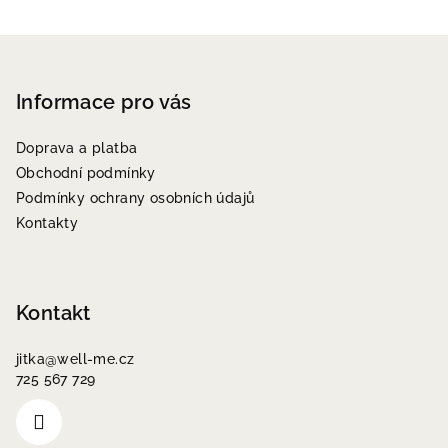
Z
á
p
Informace pro vás
a
Doprava a platba
t
Obchodní podmínky
í
Podmínky ochrany osobních údajů
Kontakty
Kontakt
jitka
@
well-me.cz
725 567 729