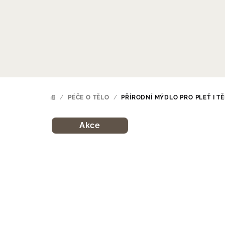
Přejít
na
obsah
/
PÉČE O TĚLO
/
PŘÍRODNÍ MÝDLO PRO PLEŤ I T
DOMŮ
Akce