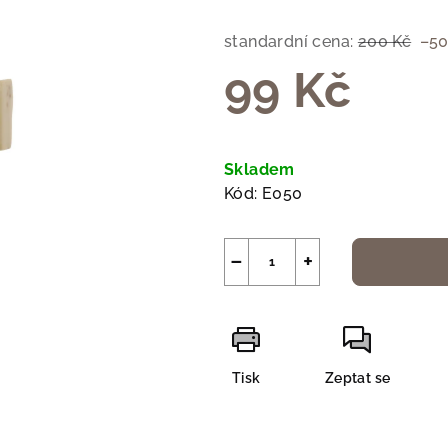
je
0,0
standardní cena:
200 Kč
–50
z
99 Kč
5
hvězdiček.
Měrná
cena:
Skladem
Kód:
E050
−
+
Tisk
Zeptat se