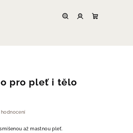
Hledat
Přihlášení
Nákupní
košík
o pro pleť i tělo
 hodnocení
smíšenou až mastnou pleť.