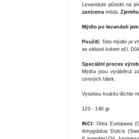
Levandule působí na pl
zanícena
místa.
Zjemňu
Mýdlo po levanduli jem
Použití:
Toto mýdlo je v
se oblasti kolem očí. Dů
Speciální proces výrob
Mýdla jsou vyráběná za
cenných látek.
Vysokou kvalitu těchto 
120 - 140 gr
INCI:
Olea Europaea (Ol
Amygdalus Dulcis (Swee
(Lavender) Oil, Juniperu