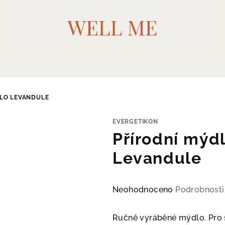
ĚLO LEVANDULE
EVERGETIKON
Přírodní mýdl
Levandule
Průměrné
Neohodnoceno
Podrobnosti
hodnocení
produktu
Ručně vyráběné mýdlo. Pro 