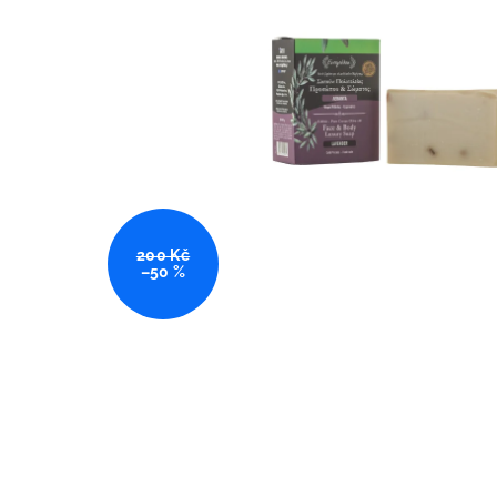
200 Kč
–50 %