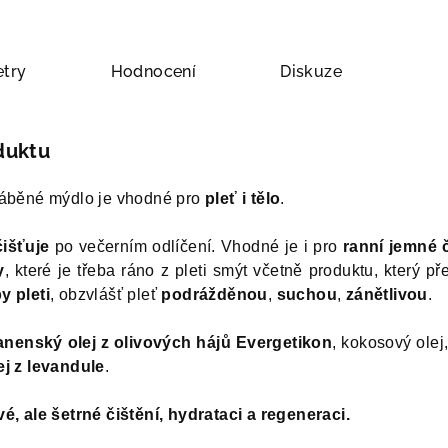
try
Hodnocení
Diskuze
duktu
ráběné mýdlo je vhodné pro
pleť i tělo
.
išťuje
po večerním odlíčení. Vhodné je i pro
ranní jemné č
y
, které je třeba ráno z pleti smýt včetně produktu, který p
y pleti
, obzvlášť pleť
podrážděnou
,
suchou
,
zánětlivou
.
anenský olej z olivových hájů Evergetikon
, kokosový olej
ej z levandule
.
é, ale šetrné čištění, hydrataci a regeneraci.