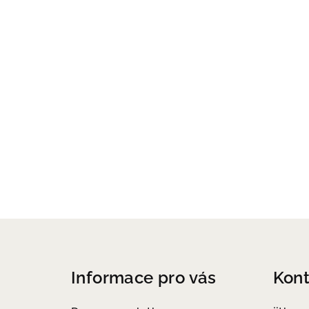
Z
á
Informace pro vás
Kont
p