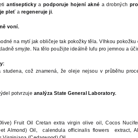
eti
antisepticky
a
podporuje hojení akné
a drobných
pro
je pleť
a
regeneruje ji
.
ně voní.
hodné na mytí jak obličeje tak pokožky těla. Vlhkou pokožku
kladně smyjte. Na tělo použijte ideálně lufu pro jemnou a úč
y:
 studena, což znamená, že oleje nejsou v průběhu proce
mýdel potvrzuje
analýza State General Laboratory.
ive) Fruit Oil Cretan extra virgin olive oil, Cocos Nuci
t Almond) Oil, calendula officinalis flowers extract, Al
s Virginiana (Cedarwood) Oil