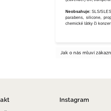
Neobsahuje:
SLS/SLES f
parabens, silicone, prop
chemické látky či konze
akt
Instagram