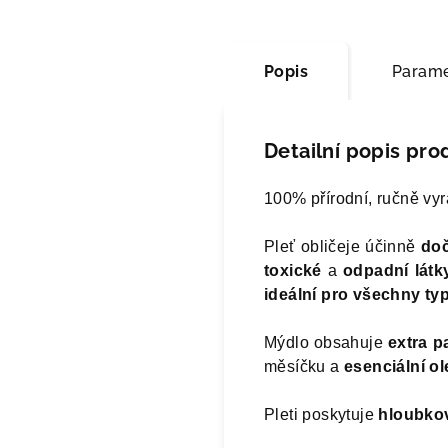
Popis
Parame
Detailní popis pro
100% přírodní, ručně vy
Pleť obličeje účinně
doč
toxické
a
odpadní látk
ideální pro všechny typ
Mýdlo obsahuje
extra p
měsíčku a
esenciální ol
Pleti poskytuje
hloubkov