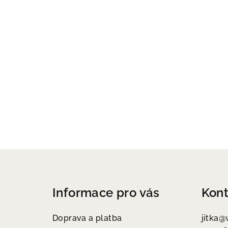
Z
á
Informace pro vás
Kont
p
a
Doprava a platba
jitka
@