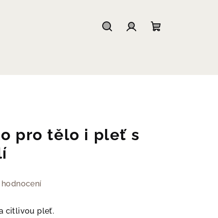
Hledat
Přihlášení
Nákupní
košík
 pro tělo i pleť s
í
 hodnocení
 citlivou pleť.