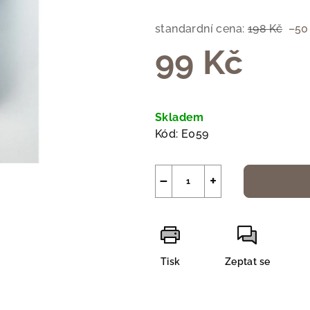
je
0,0
standardní cena:
198 Kč
–50
z
99 Kč
5
hvězdiček.
Měrná
cena:
Skladem
Kód:
E059
−
+
Tisk
Zeptat se