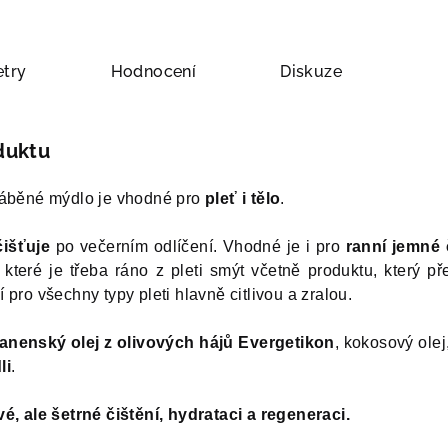
try
Hodnocení
Diskuze
duktu
ráběné mýdlo je vhodné pro
pleť i tělo
.
išťuje
po večerním odlíčení. Vhodné je i pro
ranní jemné č
, které je třeba ráno z pleti smýt včetně produktu, který p
í pro všechny typy pleti hlavně citlivou a zralou.
panenský olej z olivových hájů Evergetikon
, kokosový olej
li
.
é, ale šetrné čištění, hydrataci a regeneraci.