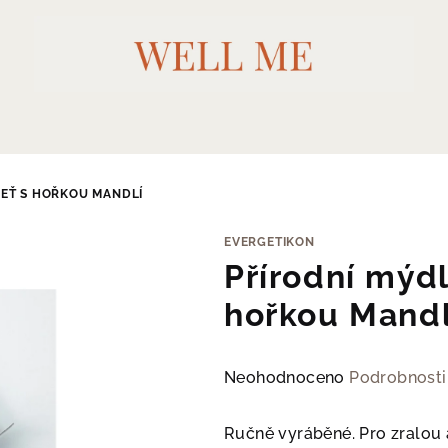
LEŤ S HOŘKOU MANDLÍ
EVERGETIKON
Přírodní mýdlo
hořkou Mandl
Průměrné
Neohodnoceno
Podrobnosti
hodnocení
produktu
Ručně vyráběné. Pro zralou a