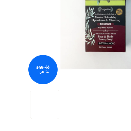
198 Kč
–50 %