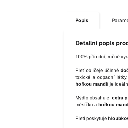
Popis
Parame
Detailní popis pro
100% přírodní, ručně vy
Pleť obličeje účinně
doč
toxické a odpadní látky
hořkou mandlí
je ideáln
Mýdlo obsahuje
extra 
měsíčku a
hořkou mand
Pleti poskytuje
hloubkov