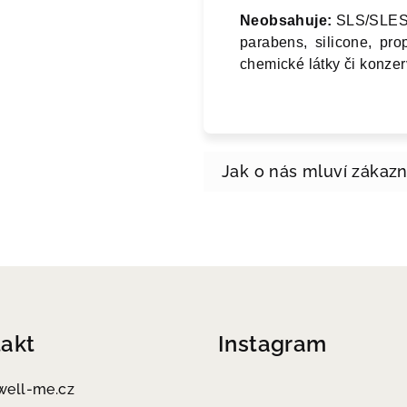
Neobsahuje:
SLS/SLES f
parabens, silicone, prop
chemické látky či konze
akt
Instagram
well-me.cz