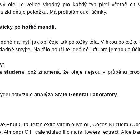
ý olej je velice vhodný pro každý typ pleti včetně citl
 zklidňuje pokožku. Má protistárnoucí účinky.
nticky po hořké mandli.
hodné na mytí jak obličeje tak pokožky těla. Vlhkou pokožku
kladně smyjte. Na tělo použijte ideálně lufu pro jemnou a úč
y:
a studena
, což znamená, že oleje nejsou v průběhu proc
mýdel potvrzuje
analýza State General Laboratory
.
e)Fruit Oil”Cretan extra virgin olive oil, Cocos Nucifera (C
Almond) Oil, calendulao fficinalis flowers extract, Aloe ba