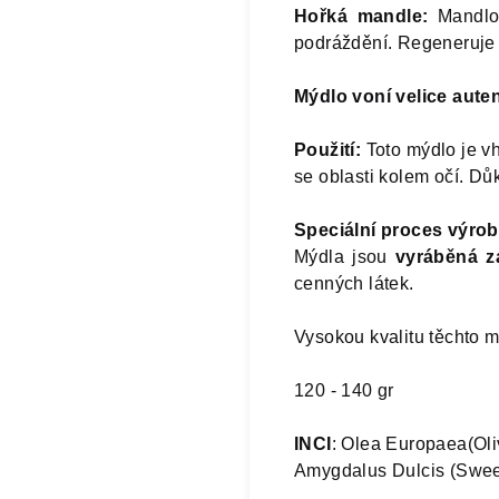
Hořká mandle:
Mandlov
podráždění. Regeneruje a
Mýdlo voní velice aute
Použití:
Toto mýdlo je v
se oblasti kolem očí. Dů
Speciální proces výrob
Mýdla jsou
vyráběná z
cenných látek.
Vysokou kvalitu těchto 
120 - 140 gr
INCI
:
Olea Europaea(Oliv
Amygdalus Dulcis (Sweet 