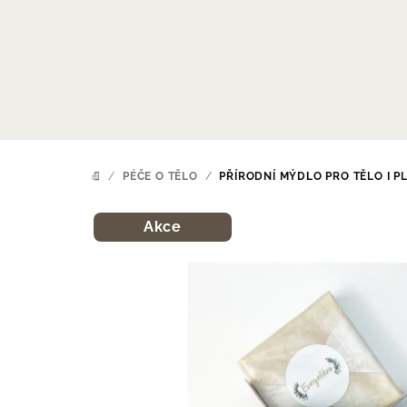
Přejít
na
obsah
/
PÉČE O TĚLO
/
PŘÍRODNÍ MÝDLO PRO TĚLO I P
DOMŮ
Akce