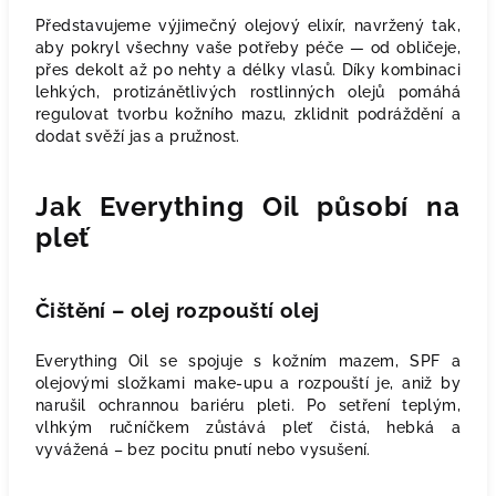
Představujeme výjimečný olejový elixír, navržený tak,
aby pokryl všechny vaše potřeby péče — od obličeje,
přes dekolt až po nehty a délky vlasů. Díky kombinaci
lehkých, protizánětlivých rostlinných olejů pomáhá
regulovat tvorbu kožního mazu, zklidnit podráždění a
dodat svěží jas a pružnost.
Jak Everything Oil působí na
pleť
Čištění – olej rozpouští olej
Everything Oil se spojuje s kožním mazem, SPF a
olejovými složkami make-upu a rozpouští je, aniž by
narušil ochrannou bariéru pleti. Po setření teplým,
vlhkým ručníčkem zůstává pleť čistá, hebká a
vyvážená – bez pocitu pnutí nebo vysušení.