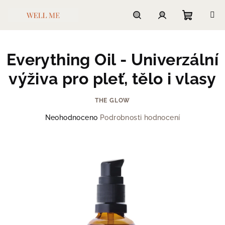
Přejít
na
obsah
Nákupn
Hledat
Přihlášení
Everything Oil - Univerzální
košík
výživa pro pleť, tělo i vlasy
THE GLOW
Průměrné
Neohodnoceno
Podrobnosti hodnocení
hodnocení
produktu
je
0,0
z
5
hvězdiček.