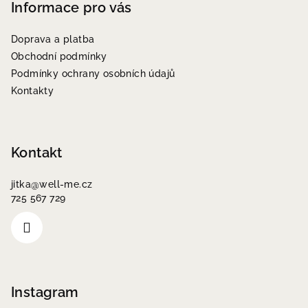
p
Informace pro vás
a
Doprava a platba
t
Obchodní podmínky
í
Podmínky ochrany osobních údajů
Kontakty
Kontakt
jitka
@
well-me.cz
725 567 729
Instagram