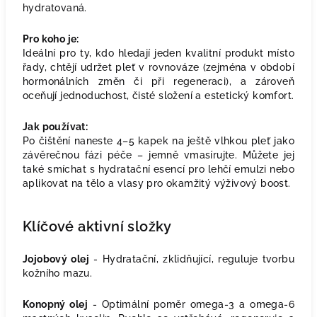
hydratovaná.
Pro koho je:
Ideální pro ty, kdo hledají jeden kvalitní produkt místo
řady, chtějí udržet pleť v rovnováze (zejména v období
hormonálních změn či při regeneraci), a zároveň
oceňují jednoduchost, čisté složení a estetický komfort.
Jak používat:
Po čištění naneste 4–5 kapek na ještě vlhkou pleť jako
závěrečnou fázi péče – jemně vmasírujte. Můžete jej
také smíchat s hydratační esencí pro lehčí emulzi nebo
aplikovat na tělo a vlasy pro okamžitý výživový boost.
Klíčové aktivní složky
Jojobový olej
-
Hydratační, zklidňující, reguluje tvorbu
kožního mazu.
Konopný olej
-
Optimální poměr omega-3 a omega-6