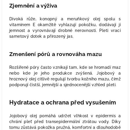
Zjemnění a výživa
Divoká růže, konopný a meruňkový olej spolu s
vitaminem E okamžitě vyhlazují pokožku, dodávají jí
jemnost a vyrovnávají drobné nerovnosti. Pleti vrací
sametový dotek a přirozený jas.
Zmenšení pórů a rovnováha mazu
Rozšířené póry často vznikají tam, kde se hromadí maz
nebo kde je jeho produkce zvýšená. Jojobový a
hroznový olej citlivě regulují tvorbu kožního mazu, čímž
podporují čistší, jemnější a sjednocenější vzhled pleti.
Hydratace a ochrana před vysušením
Jojobový olej pomáhá udržet vlhkost v epidermis a
chrání pleť před transepidermální ztrátou vody. Díky
tomu zůstává pokožka pružná, komfortní a dlouhodobě