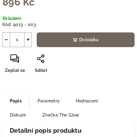
896 Kč
Měrná
Skladem
cena:
Kód:
9013 - 003
−
+
Do košíku
Zeptat se
Sdílet
Popis
Parametry
Hodnocení
Diskuze
Značka
The Glow
Detailní popis produktu