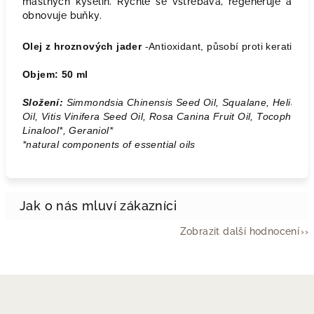
mastných kyselin. Rychle se vstřebává, regeneruje a
obnovuje buňky.
Olej z hroznových jader
 -
Antioxidant, působí proti keratiniz
Objem: 50 ml
Složení:
 Simmondsia Chinensis Seed Oil, Squalane, Helianth
Oil, Vitis Vinifera Seed Oil, Rosa Canina Fruit Oil, Tocopherol
Linalool*, Geraniol* 
*natural components of essential oils
Zobrazit další hodnocení
Z
á