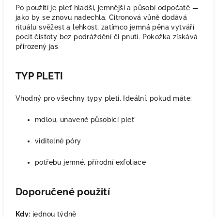
Po použití je pleť hladší, jemnější a působí odpočatě —
jako by se znovu nadechla. Citronová vůně dodává
rituálu svěžest a lehkost, zatímco jemná pěna vytváří
pocit čistoty bez podráždění či pnutí. Pokožka získává
přirozený jas
TYP PLETI
Vhodný pro všechny typy pleti. Ideální, pokud máte:
mdlou, unaveně působící pleť
viditelné póry
potřebu jemné, přírodní exfoliace
Doporučené použití
Kdy:
jednou týdně