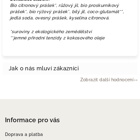
Bio citronový prášek*, růžový jíl, bio proskurníkový
prášek*, bio rýžový prášek*, bílý jíl, coco-glutamát**,
jedlá soda, ovesný prášek, kyselina citronová.
*suroviny z ekologického zemědělství
**jemné přírodní tenzidy z kokosového oleje
Zobrazit další hodnocení
Z
á
p
Informace pro vás
a
Doprava a platba
t