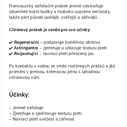
Francouzský exfoliační prášek jemně odstraňuje
odumřelé kožní buňky a hluboko usazené nečistoty,
takže pleť působí jasnější, svěžejší a zářivější.
Citrónový prášek je ceněn pro své účinky:
✔️
Regenerační
– podporuje buněčnou obnovu
✔️
Astringentní
– zjemňuje a uhlazuje texturu pleti
✔️
Rozjasňující
– navrací pleti přirozený jas
Po kontaktu s vodou se směs rostlinných prášků a jílů
promění v jemnou, krémovou pěnu s lahodnou
citronovou vůní.
Účinky:
– Jemně exfoliuje
– Zjemňuje a sjednocuje texturu pleti
– Navrací pleti svěžest a zářivost