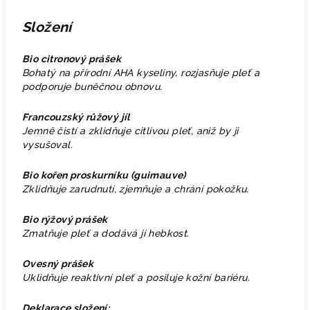
Složení
Bio citronový prášek
Bohatý na přírodní AHA kyseliny, rozjasňuje pleť a
podporuje buněčnou obnovu.
Francouzský růžový jíl
Jemně čistí a zklidňuje citlivou pleť, aniž by ji
vysušoval.
Bio kořen proskurníku (guimauve)
Zklidňuje zarudnutí, zjemňuje a chrání pokožku.
Bio rýžový prášek
Zmatňuje pleť a dodává jí hebkost.
Ovesný prášek
Uklidňuje reaktivní pleť a posiluje kožní bariéru.
Deklarace složení: