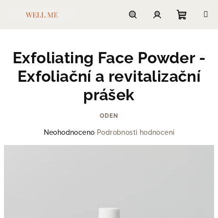
Přejít
na
obsah
Nákupn
Hledat
Přihlášení
Exfoliating Face Powder -
košík
Exfoliační a revitalizační
prášek
ODEN
Průměrné
Neohodnoceno
Podrobnosti hodnocení
hodnocení
produktu
je
0,0
z
5
hvězdiček.