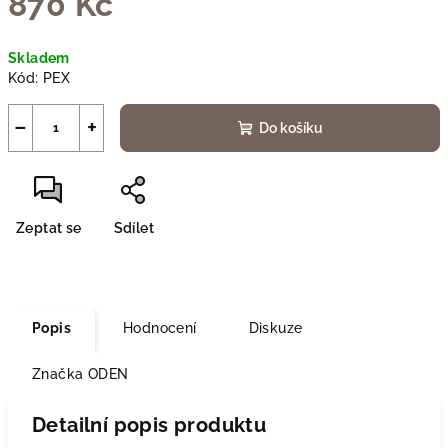
870 Kč
Měrná
Skladem
cena:
Kód:
PEX
−
+
Do košíku
Zeptat se
Sdílet
Popis
Hodnocení
Diskuze
Značka
ODEN
Detailní popis produktu