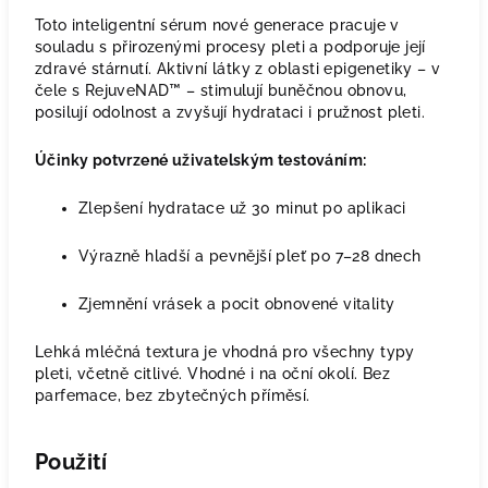
Toto inteligentní sérum nové generace pracuje v
souladu s přirozenými procesy pleti a podporuje její
zdravé stárnutí. Aktivní látky z oblasti epigenetiky – v
čele s RejuveNAD™ – stimulují buněčnou obnovu,
posilují odolnost a zvyšují hydrataci i pružnost pleti.
Účinky potvrzené uživatelským testováním:
Zlepšení hydratace už 30 minut po aplikaci
Výrazně hladší a pevnější pleť po 7–28 dnech
Zjemnění vrásek a pocit obnovené vitality
Lehká mléčná textura je vhodná pro všechny typy
pleti, včetně citlivé. Vhodné i na oční okolí. Bez
parfemace, bez zbytečných příměsí.
Použití