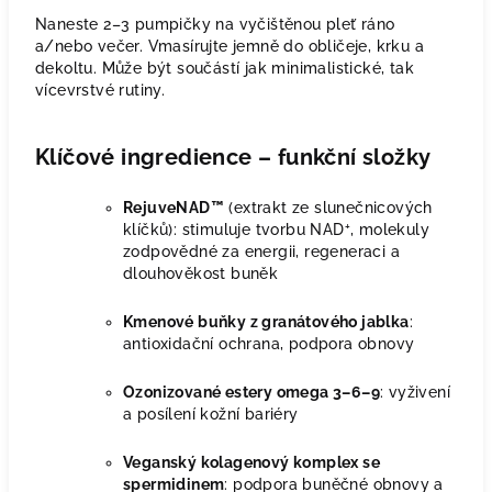
Naneste 2–3 pumpičky na vyčištěnou pleť ráno
a/nebo večer. Vmasírujte jemně do obličeje, krku a
dekoltu. Může být součástí jak minimalistické, tak
vícevrstvé rutiny.
Klíčové ingredience – funkční složky
RejuveNAD™
(extrakt ze slunečnicových
klíčků): stimuluje tvorbu NAD⁺, molekuly
zodpovědné za energii, regeneraci a
dlouhověkost buněk
Kmenové buňky z granátového jablka
:
antioxidační ochrana, podpora obnovy
Ozonizované estery omega 3–6–9
: vyživení
a posílení kožní bariéry
Veganský kolagenový komplex se
spermidinem
: podpora buněčné obnovy a