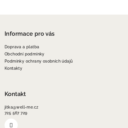
Z
á
p
Informace pro vás
a
Doprava a platba
t
Obchodní podmínky
í
Podmínky ochrany osobních údajů
Kontakty
Kontakt
jitka
@
well-me.cz
725 567 729