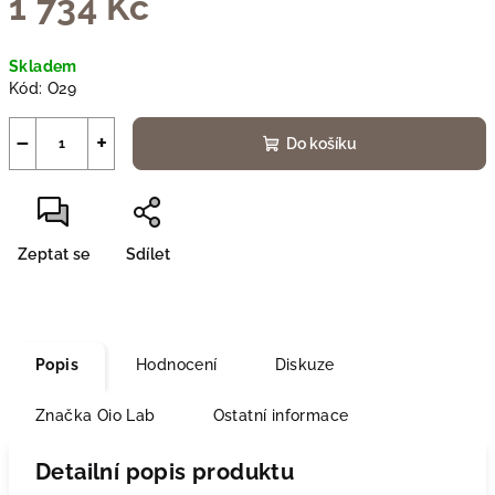
1 734 Kč
Měrná
Skladem
cena:
Kód:
O29
−
+
Do košíku
Zeptat se
Sdílet
Popis
Hodnocení
Diskuze
Značka
Oio Lab
Ostatní informace
Detailní popis produktu