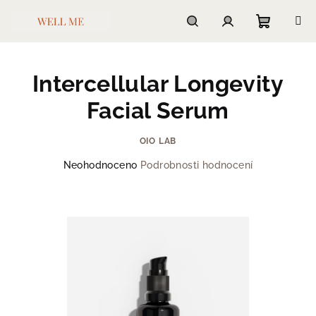
Přejít
na
obsah
Nákupn
Hledat
Přihlášení
Intercellular Longevity
košík
Facial Serum
OIO LAB
Průměrné
Neohodnoceno
Podrobnosti hodnocení
hodnocení
produktu
je
0,0
z
5
hvězdiček.