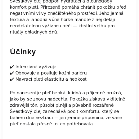
Švestkový olej podpoří hydrataci a dlouhodobý
komfort pleti. Přirozeně pomáhá chránit pokožku před
negativními vlivy znečištěného prostředí. Jeho jemná
textura a lahodná vůně hořké mandle z něj dělají
neodolatelnou výživnou péči — ideální volbu pro
rituály chladných dnů.
Účinky
✔️ Intenzivně vyživuje
✔️ Obnovuje a posiluje kožní bariéru
✔️ Navrací pleti elasticitu a hebkost
Po nanesení je pleť hebká, klidná a příjemně pružná,
jako by se znovu nadechla. Pokožka získává viditelně
zdravější tón, působí plněji a půvabně rozzářeně.
Švestkový olej zanechává pocit komfortu, který se
během dne neztrácí — jen jemně připomíná, že vaše
pleť dostala přesně to, co potřebovala.