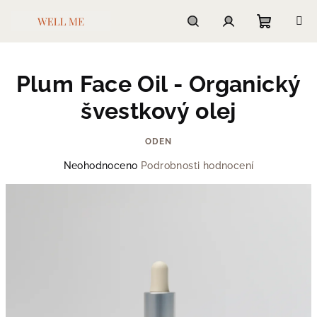
Přejít
na
obsah
Nákupn
Hledat
Přihlášení
Plum Face Oil - Organický
košík
švestkový olej
ODEN
Průměrné
Neohodnoceno
Podrobnosti hodnocení
hodnocení
produktu
je
0,0
z
5
hvězdiček.