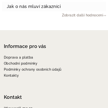
Zobrazit další hodnocení
Z
á
p
Informace pro vás
a
Doprava a platba
t
Obchodní podmínky
í
Podmínky ochrany osobních údajů
Kontakty
Kontakt