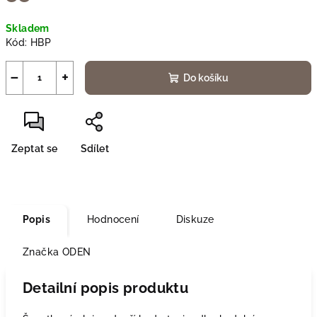
Měrná
Skladem
cena:
Kód:
HBP
−
+
Do košíku
Zeptat se
Sdílet
Popis
Hodnocení
Diskuze
Značka
ODEN
Detailní popis produktu