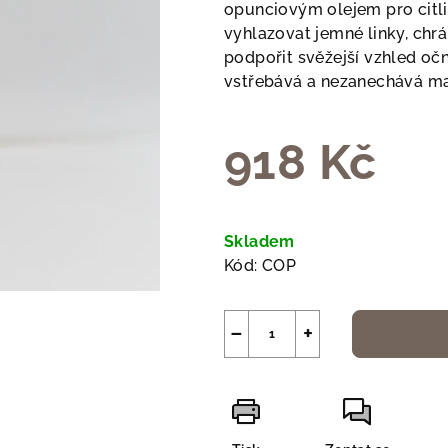
je
opunciovým olejem pro citli
0,0
vyhlazovat jemné linky, chr
z
podpořit svěžejší vzhled očn
5
vstřebává a nezanechává ma
hvězdiček.
918 Kč
Měrná
cena:
Skladem
Kód:
COP
−
+