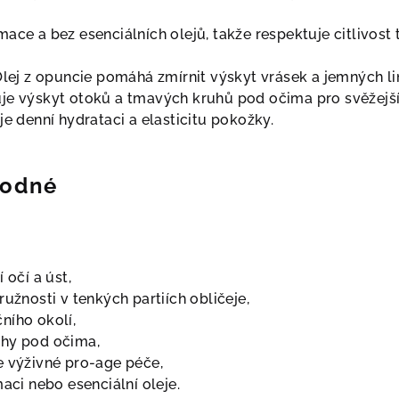
ace a bez esenciálních olejů, takže respektuje citlivost
Olej z opuncie pomáhá zmírnit výskyt vrásek a jemných li
uje výskyt otoků a tmavých kruhů pod očima pro svěžejší
je denní hydrataci a elasticitu pokožky.
hodné
 očí a úst,
ružnosti v tenkých partiích obličeje,
ního okolí,
uhy pod očima,
e výživné pro-age péče,
maci nebo esenciální oleje.