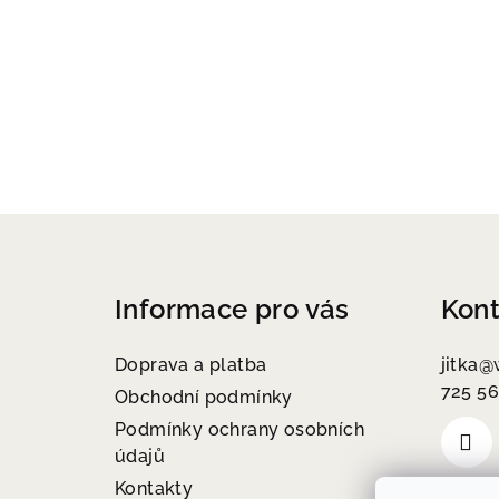
Z
á
Informace pro vás
Kont
p
a
Doprava a platba
jitka
@
725 56
t
Obchodní podmínky
Podmínky ochrany osobních
í
údajů
Kontakty