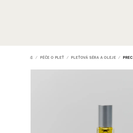
Přejít
na
obsah
/
PÉČE O PLEŤ
/
PLEŤOVÁ SÉRA A OLEJE
/
PREC
DOMŮ