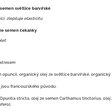
 semen světlice barvířské
ící, zlepšuje elasticitu
 ze semen čekanky
pleť
 stresem
h opuncií, organický olej ze světlice barvířské, organický
e jsou francouzského původu.
Opuntia stricta, olej ze semen Carthamus tinctorius, olej
ferol.