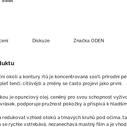
Sdílet
cení
Diskuze
Značka
ODEN
duktu
ní okolí a kontury rtů je koncentrovaná 100% přírodní pé
pleť tenčí, citlivější a změny se často projeví jako první.
žkou je opunciový olej, ceněný pro svou schopnost vyživo
 vrásek, podporuje pružnost pokožky a přispívá k hladší
redukovat vzhled otoků a tmavých kruhů pod očima, ta
se rychle vstřebává, nezanechává mastný film a je vhodná 