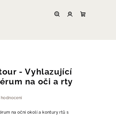
Hledat
Přihlášení
Nákupní
košík
our - Vyhlazující
érum na oči a rty
 hodnocení
érum na oční okolí a kontury rtů
s