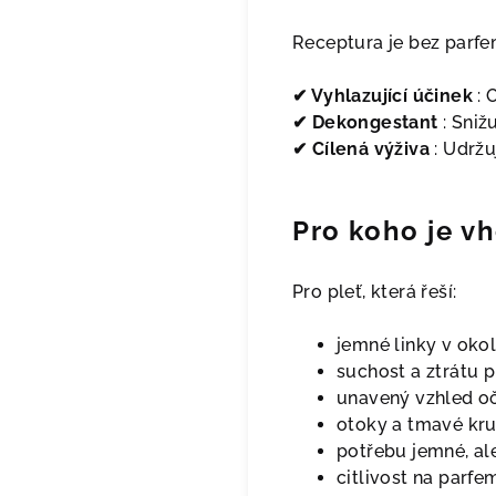
Receptura je bez parfem
✔ Vyhlazující účinek
: 
✔ Dekongestant
: Sniž
✔ Cílená výživa
: Udržu
Pro koho je v
Pro pleť, která řeší:
jemné linky v okolí
suchost a ztrátu p
unavený vzhled oč
otoky a tmavé kr
potřebu jemné, al
citlivost na parfe