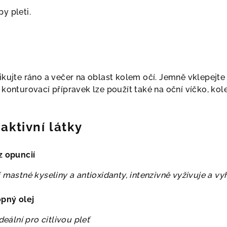
y pleti.
ikujte ráno a večer na oblast kolem očí. Jemně vklepejt
konturovací přípravek lze použít také na oční víčko, kol
aktivní látky
z opuncií
 mastné kyseliny a antioxidanty, intenzivně vyživuje a v
pný olej
deální pro citlivou pleť