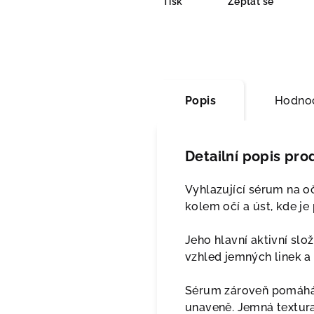
Tisk
Zeptat se
Popis
Hodno
Detailní popis pro
Vyhlazující sérum na oč
kolem očí a úst, kde je 
Jeho hlavní aktivní slo
vzhled jemných linek a
Sérum zároveň pomáhá 
unaveně. Jemná textura 