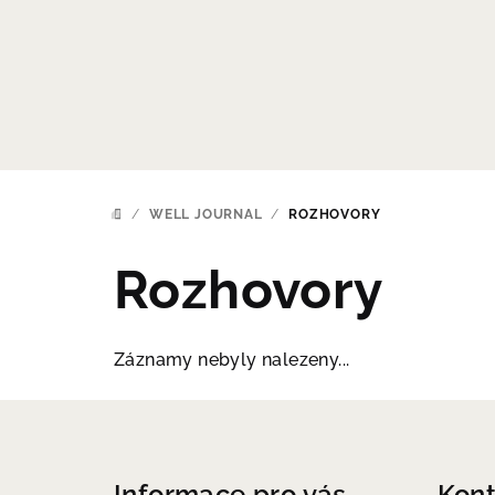
Přejít
na
obsah
/
WELL JOURNAL
/
ROZHOVORY
DOMŮ
Rozhovory
Záznamy nebyly nalezeny...
Z
á
Informace pro vás
Kont