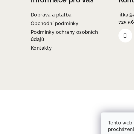
p
a
Doprava a platba
jitka
@
725 56
t
Obchodní podmínky
Podmínky ochrany osobních
í
údajů
Kontakty
Tento web 
procházení