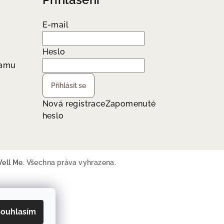
E-mail
Heslo
ramu
Přihlásit se
Nová registrace
Zapomenuté
heslo
ell Me
. Všechna práva vyhrazena.
ouhlasím