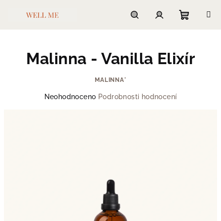
Přejít
na
obsah
Nákupn
Hledat
Přihlášení
Malinna - Vanilla Elixír
košík
MALINNA°
Průměrné
Neohodnoceno
Podrobnosti hodnocení
hodnocení
produktu
je
0,0
z
5
hvězdiček.