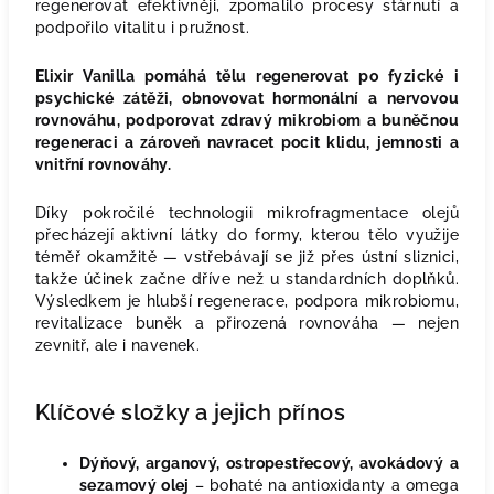
regenerovat efektivněji, zpomalilo procesy stárnutí a
podpořilo vitalitu i pružnost.
Elixir Vanilla pomáhá tělu regenerovat po fyzické i
psychické zátěži, obnovovat hormonální a nervovou
rovnováhu, podporovat zdravý mikrobiom a buněčnou
regeneraci a zároveň navracet pocit klidu, jemnosti a
vnitřní rovnováhy.
Díky pokročilé technologii mikrofragmentace olejů
přecházejí aktivní látky do formy, kterou tělo využije
téměř okamžitě — vstřebávají se již přes ústní sliznici,
takže účinek začne dříve než u standardních doplňků.
Výsledkem je hlubší regenerace, podpora mikrobiomu,
revitalizace buněk a přirozená rovnováha — nejen
zevnitř, ale i navenek.
Klíčové složky a jejich přínos
Dýňový, arganový, ostropestřecový, avokádový a
sezamový olej
– bohaté na antioxidanty a omega