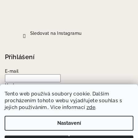
Sledovat na Instagramu
Přihlášení
E-mail
Heslo
Tento web používá soubory cookie. Dalším
procházením tohoto webu vyjadřujete souhlas s
Přihlásit se
jejich používáním.. Více informací
zde
.
Nová registrace
Zapomenuté heslo
Nastavení
Copyright 2026
Well Me
. Všechna práva vyhrazena.