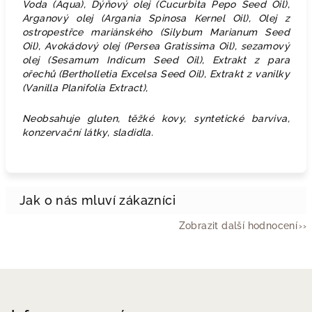
Voda (Aqua), Dýňový olej (Cucurbita Pepo Seed Oil),
Arganový olej (Argania Spinosa Kernel Oil), Olej z
ostropestřce mariánského (Silybum Marianum Seed
Oil), Avokádový olej (Persea Gratissima Oil), sezamový
olej (Sesamum Indicum Seed Oil), Extrakt z para
ořechů (Bertholletia Excelsa Seed Oil), Extrakt z vanilky
(Vanilla Planifolia Extract),
Neobsahuje gluten, těžké kovy, syntetické barviva,
konzervační látky, sladidla.
Zobrazit další hodnocení
Z
á