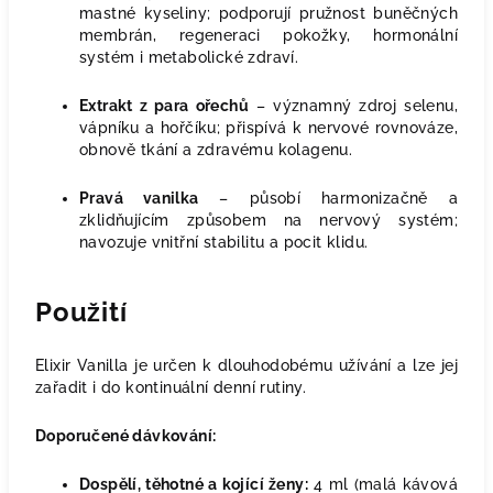
mastné kyseliny; podporují pružnost buněčných
membrán, regeneraci pokožky, hormonální
systém i metabolické zdraví.
Extrakt z para ořechů
– významný zdroj selenu,
vápníku a hořčíku; přispívá k nervové rovnováze,
obnově tkání a zdravému kolagenu.
Pravá vanilka
– působí harmonizačně a
zklidňujícím způsobem na nervový systém;
navozuje vnitřní stabilitu a pocit klidu.
Použití
Elixir Vanilla je určen k dlouhodobému užívání a lze jej
zařadit i do kontinuální denní rutiny.
Doporučené dávkování:
Dospělí, těhotné a kojící ženy:
4 ml (malá kávová