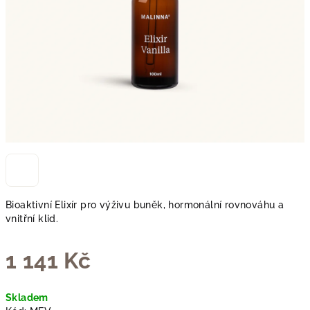
Bioaktivní Elixír pro výživu buněk, hormonální rovnováhu a
vnitřní klid.
1 141 Kč
Měrná
Skladem
cena: