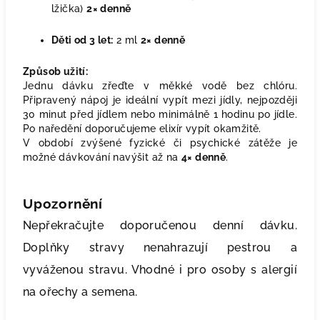
lžička)
2× denně
Děti od 3 let:
2 ml
2× denně
Způsob užití:
Jednu dávku zřeďte v měkké vodě bez chlóru.
Připravený nápoj je ideální vypít mezi jídly, nejpozději
30 minut před jídlem nebo minimálně 1 hodinu po jídle.
Po naředění doporučujeme elixír vypít okamžitě.
V období zvýšené fyzické či psychické zátěže je
možné dávkování navýšit až na
4× denně
.
Upozornění
Nepřekračujte doporučenou denní dávku.
Doplňky stravy nenahrazují pestrou a
vyváženou stravu. Vhodné i pro osoby s alergií
na ořechy a semena.