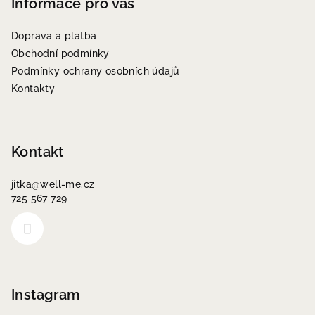
p
Informace pro vás
a
Doprava a platba
t
Obchodní podmínky
í
Podmínky ochrany osobních údajů
Kontakty
Kontakt
jitka
@
well-me.cz
725 567 729
Instagram