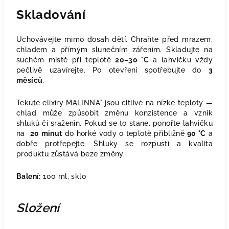
Skladování
Uchovávejte mimo dosah dětí. Chraňte před mrazem,
chladem a přímým slunečním zářením. Skladujte na
suchém místě při teplotě
20–30 °C
a lahvičku vždy
pečlivě uzavírejte. Po otevření spotřebujte do
3
měsíců
.
Tekuté elixíry MALINNA° jsou citlivé na nízké teploty —
chlad může způsobit změnu konzistence a vznik
shluků či sraženin. Pokud se to stane, ponořte lahvičku
na
20 minut
do horké vody o teplotě přibližně
90 °C
a
dobře protřepejte. Shluky se rozpustí a kvalita
produktu zůstává beze změny.
Balení:
100 ml, sklo
Složení