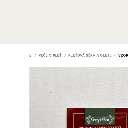
Přejít
na
obsah
/
PÉČE O PLEŤ
/
PLEŤOVÁ SÉRA A OLEJE
/
VZOR
DOMŮ