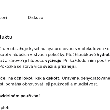
cení
Diskuze
duktu
 sérum obsahuje kyselinu hyaluronovou s molekulovou 10
sobí v hlubších vrstvách pokožky. Pleť hloubkově
hydrat
st
a zároveň ji hluboce
vyživuje
. Při každodenním použí
 Pokožka se stává více
svěží a pružnější
.
ičej
, na
oční okolí
,
krk
a
dekolt
. Unavené, dehydratované 
st, pomáhá obnovovat její pružnosti a mladistvost.
pravidelném používání:
 pleti