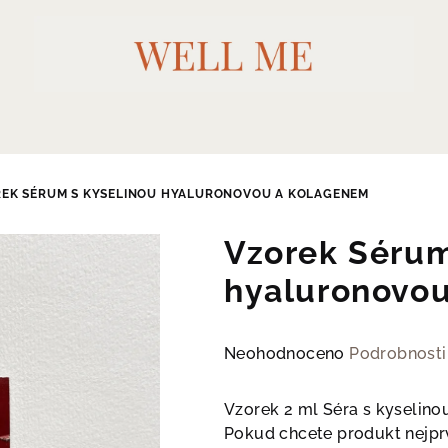
EK SÉRUM S KYSELINOU HYALURONOVOU A KOLAGENEM
Vzorek Sérum
hyaluronovo
Průměrné
Neohodnoceno
Podrobnosti
hodnocení
produktu
Vzorek 2 ml Séra s kyselin
je
Pokud chcete produkt nejprv