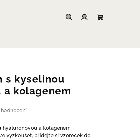
Hledat
Přihlášení
Nákupní
košík
 s kyselinou
u a kolagenem
 hodnocení
ou hyaluronovou a kolagenem
e vyzkoušet, přidejte si vzoreček do