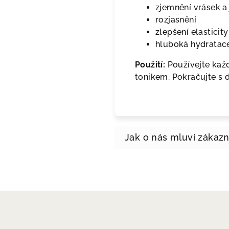
zjemnění vrásek a
rozjasnění
zlepšení elastici
hluboká hydratac
Použití:
Používejte kaž
tonikem. Pokračujte s