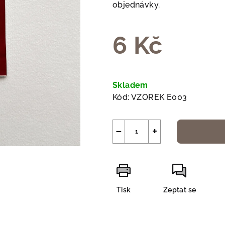
0,0
objednávky.
z
5
6 Kč
hvězdiček.
Měrná
cena:
Skladem
Kód:
VZOREK E003
−
+
Tisk
Zeptat se