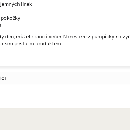
 jemných linek
ty pokožky
e
dý den, můžete ráno i večer. Naneste 1-2 pumpičky na v
 dalším pěstícím produktem