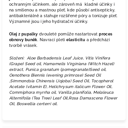
ochranným účinkem, ale zároveň má kladné účinky i
na smíšenou a mastnou pleť, kde působí antisepticky,
antibakteriálně a stahuje rozšířené póry a tonizuje pleť.
Významné jsou i jeho hydratační účinky.
Olej z pupalky
dvouleté pomůže nastartovat
proces
obnovy buněk
. Navrací pleti
elasticitu
a předchází
tvorbě vrásek.
Složení: Aloe Barbadensis Leaf Juice, Vitis Vinifera
(Grape) Seed oil, Hamamelis Virginiana (Witch Hazel)
extract, Punica granatum (pomegranate)Seed oil,
Oenothera Biennis (evening primrose) Seed Oil
,Simmondsia Chinensis (Jojoba) Seed Oil, Tocopherol
Acetate (vitamin E), Helichrysum italicum Flower Oil,
Commiphora myrrha oil, Vanilla planifolia, Melaleuca
Alternifolia (Tea Tree) Leaf Oil,Rosa Damascena Flower
Oil, Boswellia certerri oil.