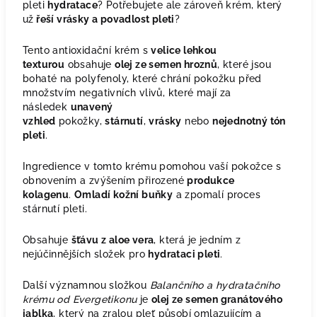
pleti
hydratace
? Potřebujete ale zároveň krém, který
už
řeší vrásky a povadlost pleti
?
Tento antioxidační krém s
velice lehkou
texturou
obsahuje
olej ze semen hroznů
, které jsou
bohaté na polyfenoly, které chrání pokožku před
množstvím negativních vlivů, které mají za
následek
unavený
vzhled
pokožky,
stárnutí
,
vrásky
nebo
nejednotný tón
pleti
.
Ingredience v tomto krému pomohou vaší pokožce s
obnovením a zvýšením přirozené
produkce
kolagenu
.
Omladí kožní buňky
a zpomalí proces
stárnutí pleti.
Obsahuje
šťávu z aloe vera
, která je jedním z
nejúčinnějších složek pro
hydrataci pleti
.
Další významnou složkou
Balančního a hydratačního
krému od Evergetikonu
je
olej ze semen granátového
jablka
, který na zralou pleť působí omlazujícím a