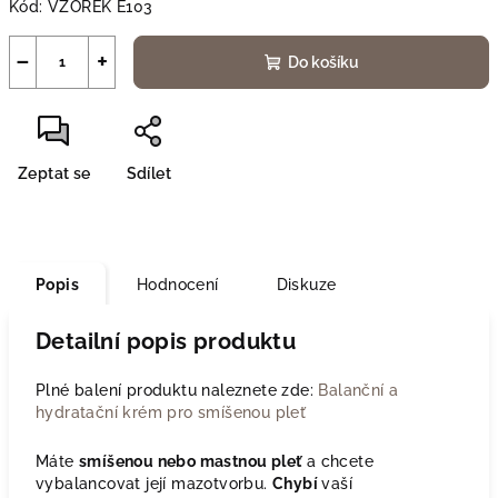
Kód:
VZOREK E103
−
+
Do košíku
Zeptat se
Sdílet
Popis
Hodnocení
Diskuze
Detailní popis produktu
Plné balení produktu naleznete zde:
Balanční a
hydratační krém pro smíšenou pleť
Máte
smíšenou nebo mastnou pleť
a chcete
vybalancovat její mazotvorbu.
Chybí
vaší