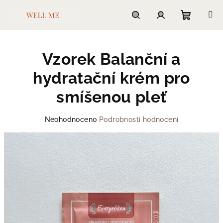
Přejít
na
obsah
Nákupn
Hledat
Přihlášení
Vzorek Balanční a
košík
hydratační krém pro
smíšenou pleť
Průměrné
Neohodnoceno
Podrobnosti hodnocení
hodnocení
produktu
je
0,0
z
5
hvězdiček.