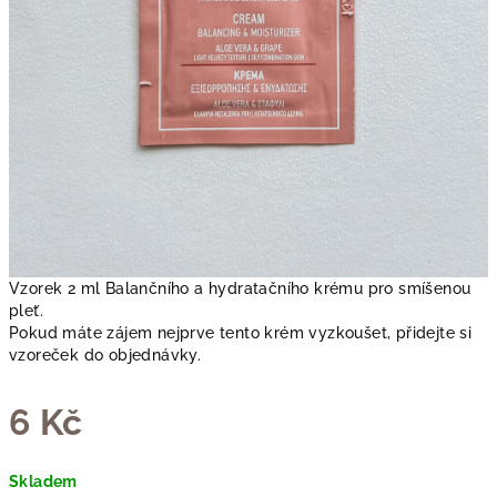
Vzorek 2 ml Balančního a hydratačního krému pro smíšenou
pleť.
Pokud máte zájem nejprve tento krém vyzkoušet, přidejte si
vzoreček do objednávky.
6 Kč
Měrná
Skladem
cena: