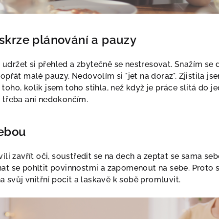
 skrze plánování a pauzy
držet si přehled a zbytečně se nestresovat. Snažím se d
dopřát malé pauzy. Nedovolím si "jet na doraz". Zjistila 
toho, kolik jsem toho stihla, než když je práce slitá do 
l třeba ani nedokončím.
sebou
íli zavřít oči, soustředit se na dech a zeptat se sama seb
hat se pohltit povinnostmi a zapomenout na sebe. Proto
na svůj vnitřní pocit a laskavě k sobě promluvit.