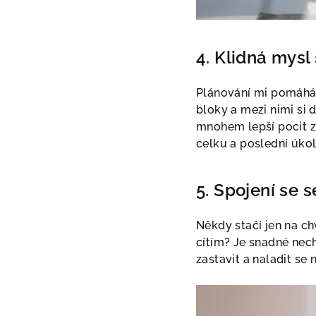
4. Klidná mysl
Plánování mi pomáhá u
bloky a mezi nimi si 
mnohem lepší pocit z 
celku a poslední úko
5. Spojení se 
Někdy stačí jen na chv
cítím? Je snadné nec
zastavit a naladit se 