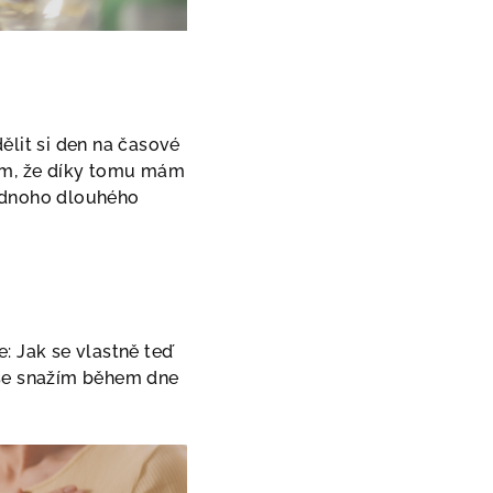
ělit si den na časové
jsem, že díky tomu mám
jednoho dlouhého
e: Jak se vlastně teď
 se snažím během dne