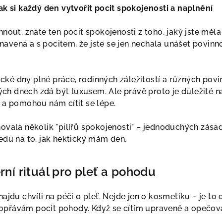
Jak si každý den vytvořit pocit spokojenosti a naplnění
ehnout, znáte ten pocit spokojenosti z toho, jaký jste měl
avená a s pocitem, že jste se jen nechala unášet povinno
ké dny plné práce, rodinných záležitostí a různých povi
h dnech zdá být luxusem. Ale právě proto je důležité na
ě a pomohou nám cítit se lépe.
novala několik "pilířů spokojenosti" – jednoduchých zása
ledu na to, jak hektický mám den.
rní rituál pro pleť a pohodu
najdu chvíli na péči o pleť. Nejde jen o kosmetiku – je to 
opřávám pocit pohody. Když se cítím upraveně a opečov