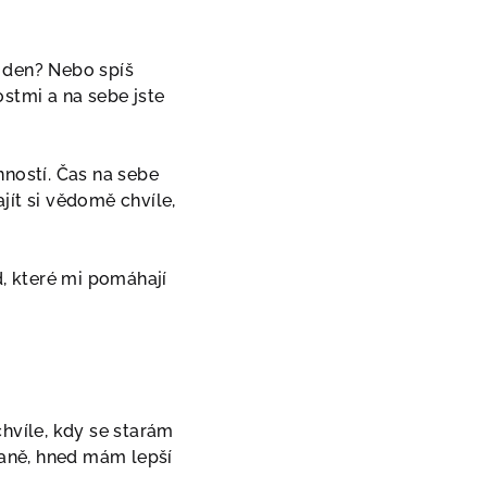
a den? Nebo spíš
stmi a na sebe jste
nností. Čas na sebe
jít si vědomě chvíle,
d, které mi pomáhají
chvíle, kdy se starám
aně, hned mám lepší