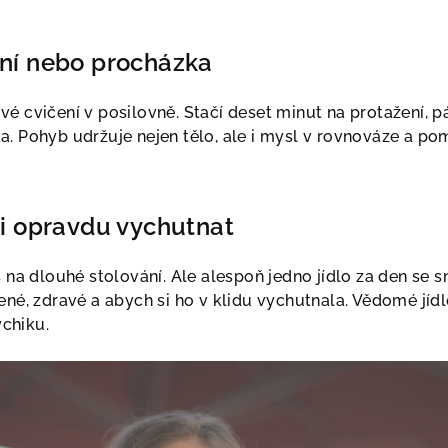
ení nebo procházka
é cvičení v posilovně. Stačí deset minut na protažení, p
a. Pohyb udržuje nejen tělo, ale i mysl v rovnováze a po
 si opravdu vychutnat
s na dlouhé stolování. Ale alespoň jedno jídlo za den se
ené, zdravé a abych si ho v klidu vychutnala. Vědomé jídl
ychiku.