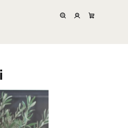
Hledat
Přihlášení
Nákupní
košík
i