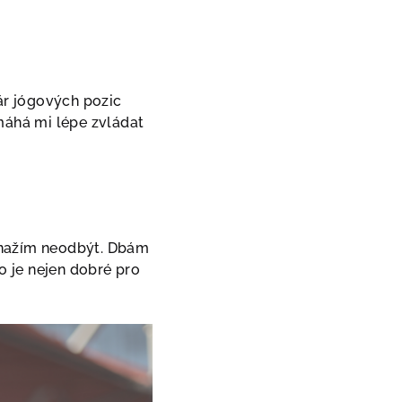
ár jógových pozic
máhá mi lépe zvládat
 snažím neodbýt. Dbám
o je nejen dobré pro