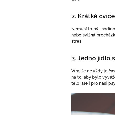
2. Krátké cvič
Nemusí to být hodinov
nebo svižná procházk
stres.
3. Jedno jídlo
Vím, že ne vždy je ča
na to, aby bylo vyváž
tělo, ale i pro naši ps