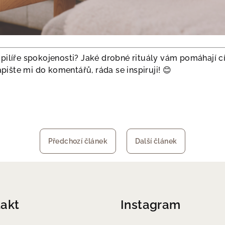
 pilíře spokojenosti? Jaké drobné rituály vám pomáhají cít
ište mi do komentářů, ráda se inspiruji! 😊
Předchozí článek
Další článek
akt
Instagram