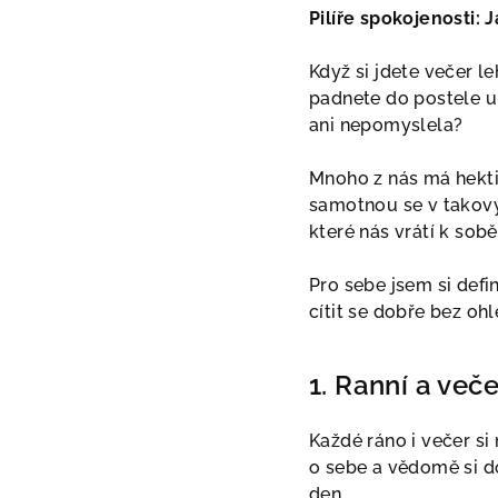
Pilíře spokojenosti: 
Když si jdete večer l
padnete do postele un
ani nepomyslela?
Mnoho z nás má hektic
samotnou se v takovýc
které nás vrátí k sob
Pro sebe jsem si defi
cítit se dobře bez oh
1. Ranní a veče
Každé ráno i večer si 
o sebe a vědomě si d
den.