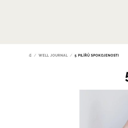
Přejít
na
obsah
/
WELL JOURNAL
/
5 PILÍŘŮ SPOKOJENOSTI
DOMŮ