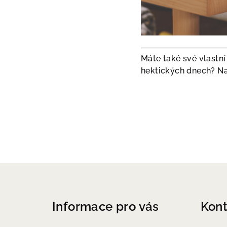
Máte také své vlastní
hektických dnech? Nap
Z
á
Informace pro vás
Kont
p