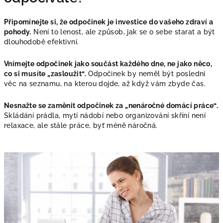
Připomínejte si, že odpočinek je investice do vašeho zdraví a
pohody.
Není to lenost, ale způsob, jak se o sebe starat a být
dlouhodobě efektivní.
Vnímejte odpočinek jako součást každého dne, ne jako něco,
co si musíte „zasloužit“.
Odpočinek by neměl být poslední
věc na seznamu, na kterou dojde, až když vám zbyde čas.
Nesnažte se zaměnit odpočinek za „nenáročné domácí práce“.
Skládání prádla, mytí nádobí nebo organizování skříní není
relaxace, ale stále práce, byť méně náročná.