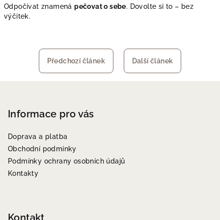
Odpočívat znamená
pečovat o sebe
. Dovolte si to – bez
výčitek.
Předchozí článek
Další článek
Z
á
p
Informace pro vás
a
Doprava a platba
t
Obchodní podmínky
í
Podmínky ochrany osobních údajů
Kontakty
Kontakt