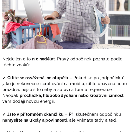
Nejde jen o to
nic nedělat
. Pravý odpočinek poznáte podle
těchto znaků:
✔
Cítíte se osvěžená, ne otupělá
– Pokud se po „odpočinku“,
jako je nekonečné scrollování na mobilu, cítíte unavená nebo
prázdná, nejspíš to nebyla správná forma regenerace.
Naopak
procházka, hluboké dýchání nebo kreativní činnost
vám dodají novou energii.
✔
Jste v přítomném okamžiku
– Při skutečném odpočinku
nemyslíte na úkoly a povinnosti
, ale vnímáte tady a teď.