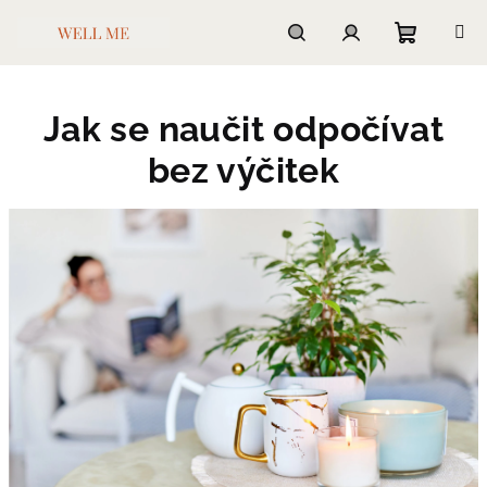
Přejít
na
obsah
Nákupn
Hledat
Přihlášení
Jak se naučit odpočívat
košík
bez výčitek