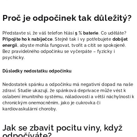
Proč je odpočinek tak důležitý?
Představte si, že váš telefon hlásí
5 % baterie
. Co uděláte?
Připojíte ho k nabíječce
. Stejně tak i vy potřebujete
dobíjet
energii
, abyste mohla fungovat, tvořit a cítit se spokojeně.
Bez pravidelného odpočinku se vyčerpáte – fyzicky i
psychicky.
Důsledky nedostatku odpočinku
Nedostatek spánku a odpočinku má negativní dopad na naše
zdraví. Studie ukazují, že spánková deprivace může vést k
oslabení imunitního systému, náladovosti a větší náchylnosti k
chronickým onemocněním, jako je cukrovka či
kardiovaskulární choroby.
Jak se zbavit pocitu viny, když
odpočíváte?