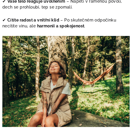
✔
Vaše tělo reaguje uvolněním
– Napětí v ramenou povolí,
dech se prohloubí, tep se zpomalí.
✔
Cítíte radost a vnitřní klid
– Po skutečném odpočinku
necítíte vinu, ale
harmonii a spokojenost
.