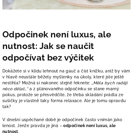
Odpočinek není luxus, ale
nutnost: Jak se naučit
odpočívat bez výčitek
Dokážete si v klidu lehnout na gauč a číst knížku, aniž by vám
v hlavě neustále běžely myšlenky na úkoly, které jste ještě
nestihla? Možná si nakonec stejně řeknete:
„Měla bych raději
něco dělat…“
a z plánovaného odpočinku se stane marný
pokus, protože se přesvědčíte, že třeba skládání prádla ze
sušičky je vlastně taky forma relaxace. Ale je tomu opravdu
tak?
V dnešní uspěchané době je odpočinek často vnímán jako
lenost. Jenže pravda je jiná –
odpočinek není luxus, ale
nutnost
.