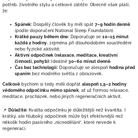
potřeb, životního stylu a celkové zátěže. Obecně však platí,
že:
Spánek:
Dospělý člověk by měl spát
7–9 hodin denně
(podle doporučení National Sleep Foundation).
Krátké pauzy během dne:
Doporučuje se
10–15 minut
každé 2 hodiny
, zejména při dlouhodobém soustředění
nebo fyzické aktivitě.
Aktivní odpočinek (relaxace, meditace, kreativní
činnosti, pohyb):
Ideálně
30–60 minut denně
.
Čas bez technologií:
Doporučuje se alespoň
hodina před
spaním
bez modrého světla z obrazovek.
Celkově
bychom si tedy měli dopřát
alespoň 1,5–2 hodiny
vědomého odpočinku mimo spánek
, ať už formou relaxace,
meditace, procházek, nebo jiných regeneračních aktivit.
📌
Důležité:
Kvalita odpočinku je důležitější než kvantita. I
krátký, ale hluboký odpočinek může být efektivnější než
několik hodin pasivního „nicnedělání“, které nevede k
regeneraci.