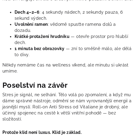
Dech 4–2–6
: 4 sekundy nádech, 2 sekundy pauza, 6
sekund výdech.
Uvolnění ramen
: vědomě spusťte ramena dolů a
dozadu.
Krátké protažení hrudníku
— otevře prostor pro hlubší
dech.
1 minuta bez obrazovky
— zní to směšně málo, ale dělá
to divy.
Někdy nemáme čas na wellness víkend, ale minutu si ukrást
umíme.
Poselství na závěr
Stres je signál, ne selhání. Tělo volá po zpomalení, a když mu
dáme správné nástroje, odmění se nám vyrovnanější energií a
jasnější myslí. Roll-on Anti Stress od Vitaliane je drobný, ale
účinný spojenec na cestě k větší vnitřní pohodě — bez
složitostí.
Protože klid není luxus. Klid je základ.