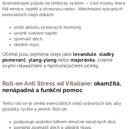
Aromaterapie působí na limbický systém — část mozku, která
řídí emoce, napětí a stresovou reakci. Vdechování vybraných
esenciálních olejů dokáže:
snížit aktivitu stresových hormonů,
uvolnit svalové napětí,
zpomalit dech,
zklidnit mysl.
Účinné jsou zejména oleje jako
levandule
,
sladký
pomeranč
,
ylang-ylang
nebo
majoránka
, známé
svými relaxačními a harmonizačními účinky.
Roll-on Anti Stress od Vitaliane
: okamžitá,
nenápadná a funkční pomoc
Tento roll-on je směsí esenciálních olejů vybraných tak, aby
působily rychle a jemně. Roll-on:
podporuje uvolnění během emočně náročných dnů,
pomáhá zpomalit dech a uklidnit hlavu,