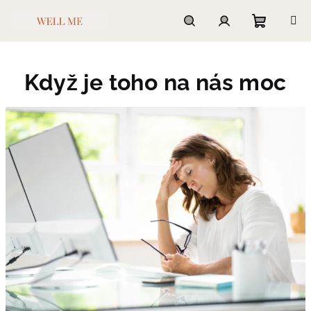
Přejít
na
obsah
Nákupn
Hledat
Přihlášení
Když je toho na nás moc
košík