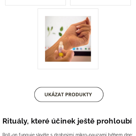
Rituály, které účinek ještě prohloubí
Roll-on funguje skvěle s drobnými mikro-pauzami během dne: