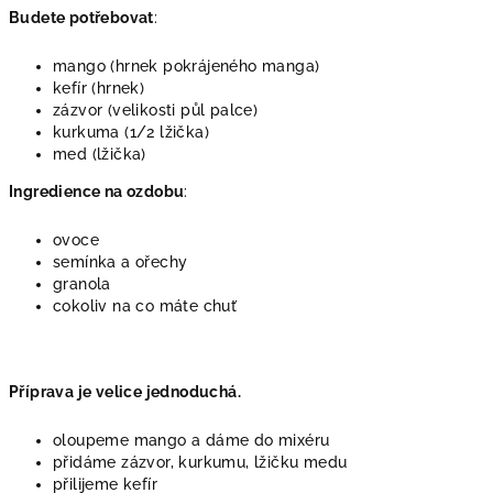
Budete potřebovat
:
mango (hrnek pokrájeného manga)
kefír (hrnek)
zázvor (velikosti půl palce)
kurkuma (1/2 lžička)
med (lžička)
Ingredience na ozdobu
:
ovoce
semínka a ořechy
granola
cokoliv na co máte chuť
Příprava je velice jednoduchá.
oloupeme mango a dáme do mixéru
přidáme zázvor, kurkumu, lžičku medu
přilijeme kefír