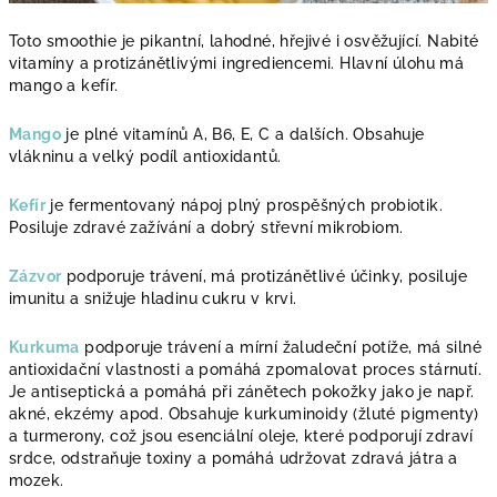
Toto smoothie je pikantní, lahodné, hřejivé i osvěžující. Nabité
vitamíny a protizánětlivými ingrediencemi. Hlavní úlohu má
mango a kefír.
Mango
je plné vitamínů A, B6, E, C a dalších. Obsahuje
vlákninu a velký podíl antioxidantů.
Kefír
je fermentovaný nápoj plný prospěšných probiotik.
Posiluje zdravé zažívání a dobrý střevní mikrobiom.
Zázvor
podporuje trávení, má protizánětlivé účinky, posiluje
imunitu a snižuje hladinu cukru v krvi.
Kurkuma
podporuje trávení a mírní žaludeční potíže, má silné
antioxidační vlastnosti a pomáhá zpomalovat proces stárnutí.
Je antiseptická a pomáhá při zánětech pokožky jako je např.
akné, ekzémy apod. Obsahuje kurkuminoidy (žluté pigmenty)
a turmerony, což jsou esenciální oleje, které podporují zdraví
srdce, odstraňuje toxiny a pomáhá udržovat zdravá játra a
mozek.