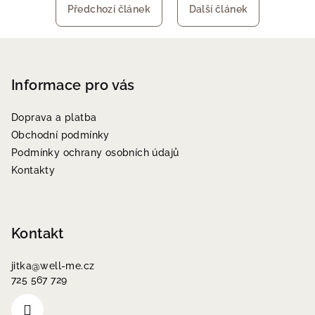
Předchozí článek
Další článek
Z
á
p
Informace pro vás
a
Doprava a platba
t
Obchodní podmínky
í
Podmínky ochrany osobních údajů
Kontakty
Kontakt
jitka
@
well-me.cz
725 567 729