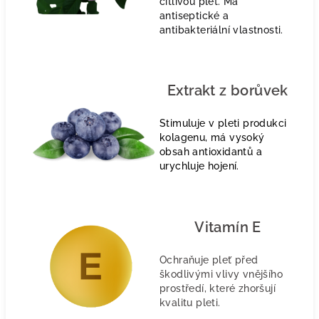
citlivou pleť. Má
antiseptické a
antibakteriální vlastnosti.
Extrakt z borůvek
Stimuluje v pleti produkci
kolagenu, má vysoký
obsah antioxidantů a
urychluje hojení.
Vitamín E
Ochraňuje pleť před
škodlivými vlivy vnějšího
prostředí, které zhoršují
kvalitu pleti.