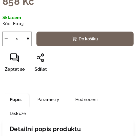
858 Kč
Měrná
Skladem
cena:
Kód:
E003
−
+
Do košíku
Zeptat se
Sdílet
Popis
Parametry
Hodnocení
Diskuze
Detailní popis produktu