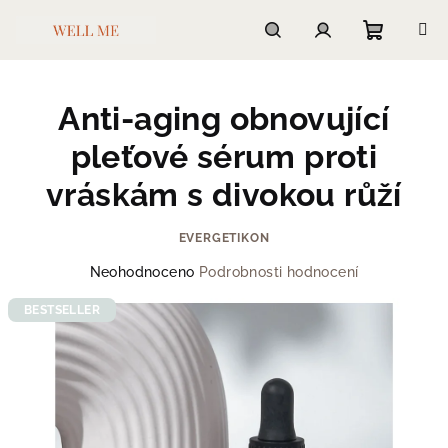
Přejít
na
obsah
Nákupn
Hledat
Přihlášení
Anti-aging obnovující
košík
pleťové sérum proti
vráskám s divokou růží
EVERGETIKON
Průměrné
Neohodnoceno
Podrobnosti hodnocení
hodnocení
produktu
BESTSELLER
je
0,0
z
5
hvězdiček.