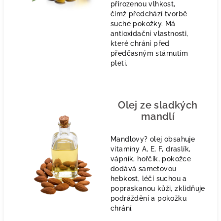
přirozenou vlhkost,
čímž předchází tvorbě
suché pokožky. Má
antioxidační vlastnosti,
které chrání před
předčasným stárnutím
pleti.
Olej ze sladkých
mandlí
Mandlovy? olej obsahuje
vitamíny A, E, F, draslík,
vápník, hořčík, pokožce
dodává sametovou
hebkost, léčí suchou a
popraskanou kůži, zklidňuje
podráždění a pokožku
chrání.