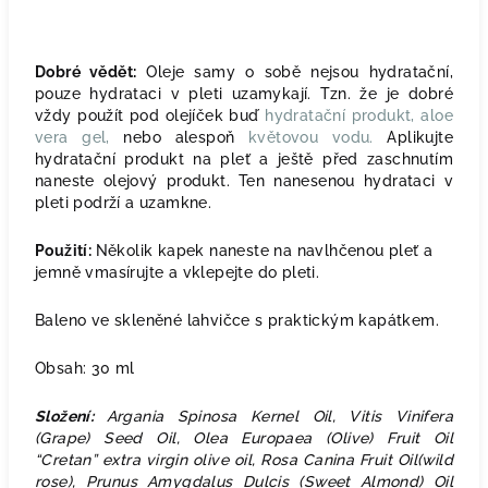
Dobré vědět:
Oleje samy o sobě nejsou hydratační,
pouze hydrataci v pleti uzamykají. Tzn. že je dobré
vždy použít pod olejíček buď
hydratační produkt
,
aloe
vera gel,
nebo alespoň
květovou vodu.
Aplikujte
hydratační produkt na pleť a ještě před zaschnutím
naneste olejový produkt. Ten nanesenou hydrataci v
pleti podrží a uzamkne.
Použití:
Několik kapek naneste na navlhčenou pleť a
jemně vmasírujte a vklepejte do pleti.
Baleno ve skleněné lahvičce s praktickým kapátkem.
Obsah: 30 ml
Složení:
Argania Spinosa Kernel Oil, Vitis Vinifera
(Grape) Seed Oil, Olea Europaea (Olive) Fruit Oil
“Cretan” extra virgin olive oil, Rosa Canina Fruit Oil(wild
rose), Prunus Amygdalus Dulcis (Sweet Almond) Oil