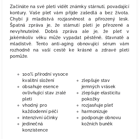
Začínáte na své pleti vidět známky stárnutí, povadající
kontury. Vaše pleť vám přijde zašedlá a bez života.
Chybí ji mladistvá rozjasněnost a přirozený lesk.
Špatná zpráva je, že stárnutí pleti je přirozené a
nevyhnutelné. Dobrá zpráva ale je, že pleť v
jakémkoliv věku může vypadat pěstěně, šťavnatě a
mladistvě. Tento anti-aging obnovující sérum vám
rozhodně na vaší cestě ke krásné a zdravé pleti
pomůže.
100% přírodní vysoce
kvalitní složení
zlepšuje stav
obsahuje esence
jemných vrásek
ovlivňující stav zralé
zlepšuje elasticitu
pleti
pokožky
vhodný pro
rozjasňuje pleť
každodenní péči
harmonizuje
intenzivní účinky
podporuje obnovu
jedinečná
kožních buněk
konzistence