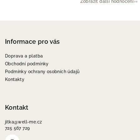
Zobrazit další hodnocení
Z
á
p
Informace pro vás
a
Doprava a platba
t
Obchodní podmínky
í
Podmínky ochrany osobních údajů
Kontakty
Kontakt
jitka
@
well-me.cz
725 567 729