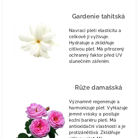
Gardenie tahitská
Navrací pleti elasticitu a
celkově ji vyživuje.
Hydratuje a zklidňuje
citlivou pleť. Má přirozený
ochranný faktor před UV
slunečním zářením.
Růže damašská
Významně regeneruje a
harmonizuje pleť. Vyhlazuje
jemné vrásky a posiluje
kožní bariéru pleti. Má
antioxidační vlastnosti a je
protizánětlivá. Zklidňuje