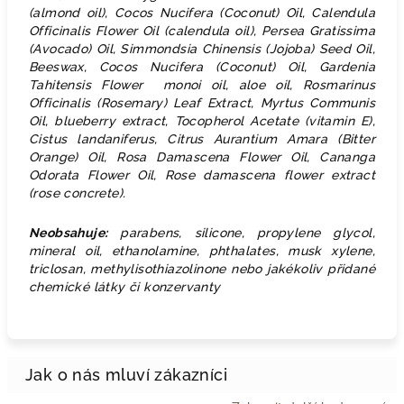
(almond oil), Cocos Nucifera (Coconut) Oil, Calendula
Officinalis Flower Oil (calendula oil), Persea Gratissima
(Avocado) Oil, Simmondsia Chinensis (Jojoba) Seed Oil,
Beeswax, Cocos Nucifera (Coconut) Oil, Gardenia
Tahitensis Flower monoi oil, aloe oil, Rosmarinus
Officinalis (Rosemary) Leaf Extract, Myrtus Communis
Oil, blueberry extract, Tocopherol Acetate (vitamin E),
Cistus landaniferus, Citrus Aurantium Amara (Bitter
Orange) Oil, Rosa Damascena Flower Oil, Cananga
Odorata Flower Oil, Rose damascena flower extract
(rose concrete).
Neobsahuje:
parabens, silicone, propylene glycol,
mineral oil, ethanolamine, phthalates, musk xylene,
triclosan, methylisothiazolinone nebo jakékoliv přidané
chemické látky či konzervanty