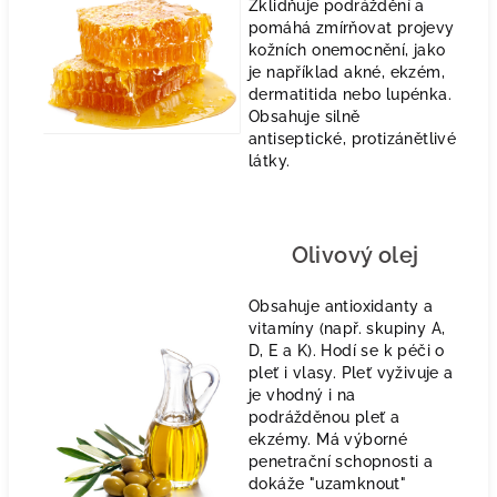
Zklidňuje podráždění a
pomáhá zmírňovat projevy
kožních onemocnění, jako
je například akné, ekzém,
dermatitida nebo lupénka.
Obsahuje silně
antiseptické, protizánětlivé
látky.
Olivový olej
Obsahuje antioxidanty a
vitamíny (např. skupiny A,
D, E a K). Hodí se k péči o
pleť i vlasy. Pleť vyživuje a
je vhodný i na
podrážděnou pleť a
ekzémy. Má výborné
penetrační schopnosti a
dokáže "uzamknout"