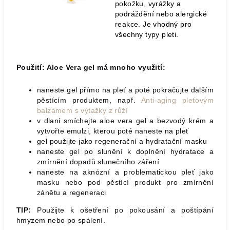
pokožku, vyrážky a
podráždění nebo alergické
reakce. Je vhodný pro
všechny typy pleti.
Použití: Aloe Vera gel má mnoho využití:
naneste gel přímo na pleť a poté pokračujte dalším
pěstícím produktem, např.
Anti-aging pleťovým
balzámem s výtažky z růží
v dlani smíchejte aloe vera gel a bezvodý krém a
vytvořte emulzi, kterou poté naneste na pleť
gel použijte jako regenerační a hydratační masku
naneste gel po slunění k doplnění hydratace a
zmírnění dopadů slunečního záření
naneste na aknózní a problematickou pleť jako
masku nebo pod pěstící produkt pro zmírnění
zánětu a regeneraci
TIP:
Použijte k ošetření po pokousání a poštípání
hmyzem nebo po spálení.