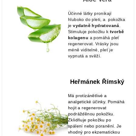
Účinné látky pronikají
hluboko do pleti, a pokožka
je
vydatně hydratovaná
.
Stimuluje pokožku k
tvorbě
kolagenu
a pomáhá pleť
regenerovat. Vrásky jsou
méně viditelné, pleť je
vypnutá a svěží.
Heřmánek Římský
Má protizánětlivé a
analgetické účinky. Pomáhá
hojit a regenerovat
podrážděnou pokožku.
Zklidňuje pokožku po
spálení nebo poranění. Je
vhodný pro ekzematickou