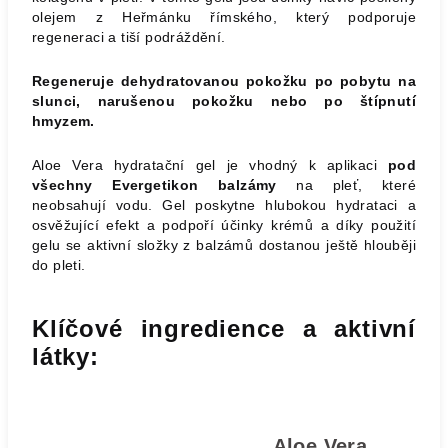
olejem z Heřmánku římského, který podporuje
regeneraci a tiší podráždění.
Regeneruje dehydratovanou pokožku po pobytu na
slunci, narušenou pokožku nebo po štípnutí
hmyzem.
Aloe Vera hydratační gel je vhodný k aplikaci
pod
všechny Evergetikon balzámy
na pleť, které
neobsahují vodu. Gel poskytne hlubokou hydrataci a
osvěžující efekt a podpoří účinky krémů a díky použití
gelu se aktivní složky z balzámů dostanou ještě hlouběji
do pleti.
Klíčové ingredience a aktivní
látky:
Aloe Vera