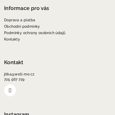
á
p
Informace pro vás
a
Doprava a platba
t
Obchodní podmínky
í
Podmínky ochrany osobních údajů
Kontakty
Kontakt
jitka
@
well-me.cz
725 567 729
Instagram