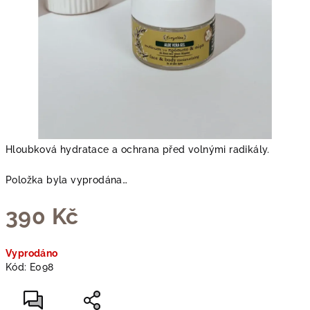
Hloubková hydratace a ochrana před volnými radikály.
Položka byla vyprodána…
390 Kč
Měrná
Vyprodáno
cena:
Kód:
E098