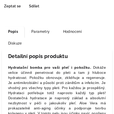
Zeptat se
Sdílet
Popis
Parametry
Hodnocení
Diskuze
Detailní popis produktu
Hydratační bomba pro vaši pleť i pokožku.
Dokáže
velice účinně penetrovat do pleti a tam ji hluboce
hydratovat. Pokožku obnovuje, zklidňuje a regeneruje.
Je antimikrobiální a působí proti zánětům a infekcím. Je
vhodný pro všechny typy pleti. Pro každou je prospěšný.
Hydrataci potřebuje totiž naprosto každý typ pleti!
Dostatečná hydratace je naprostý základ a absolutní
nezbytnost v péči o jakoukoliv pleť. Aloe Vera má
prokazatelně anti-aging účinky a podporuje tvorbu
kolagenu v pleti. V tomto gelu jsou účinky navíc posíleny