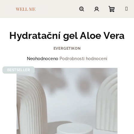
Přejít
na
obsah
Nákupn
Hledat
Přihlášení
Hydratační gel Aloe Vera
košík
EVERGETIKON
Průměrné
Neohodnoceno
Podrobnosti hodnocení
hodnocení
produktu
BESTSELLER
je
0,0
z
5
hvězdiček.