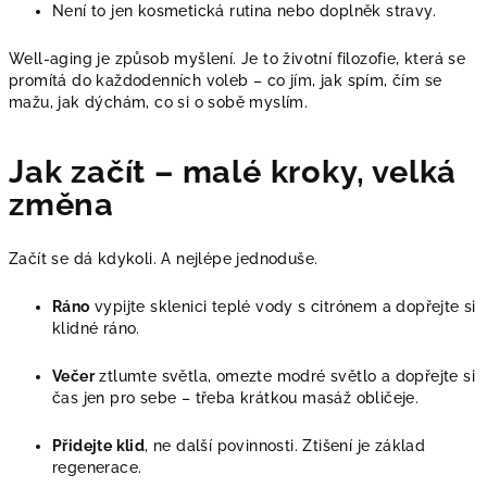
Není to jen kosmetická rutina nebo doplněk stravy.
Well-aging je způsob myšlení. Je to životní filozofie, která se
promítá do každodenních voleb – co jím, jak spím, čím se
mažu, jak dýchám, co si o sobě myslím.
Jak začít – malé kroky, velká
změna
Začít se dá kdykoli. A nejlépe jednoduše.
Ráno
vypijte sklenici teplé vody s citrónem a dopřejte si
klidné ráno.
Večer
ztlumte světla, omezte modré světlo a dopřejte si
čas jen pro sebe – třeba krátkou masáž obličeje.
Přidejte klid
, ne další povinnosti. Ztišení je základ
regenerace.