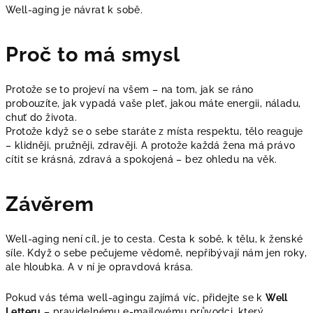
Well-aging je návrat k sobě.
Proč to má smysl
Protože se to projeví na všem – na tom, jak se ráno
probouzíte, jak vypadá vaše pleť, jakou máte energii, náladu,
chuť do života.
Protože když se o sebe staráte z místa respektu, tělo reaguje
– klidněji, pružněji, zdravěji. A protože každá žena má právo
cítit se krásná, zdravá a spokojená – bez ohledu na věk.
Závěrem
Well-aging není cíl, je to cesta. Cesta k sobě, k tělu, k ženské
síle. Když o sebe pečujeme vědomě, nepřibývají nám jen roky,
ale hloubka. A v ní je opravdová krása.
Pokud vás téma well-agingu zajímá víc, přidejte se k
Well
Letteru
– pravidelnému e-mailovému průvodci, který