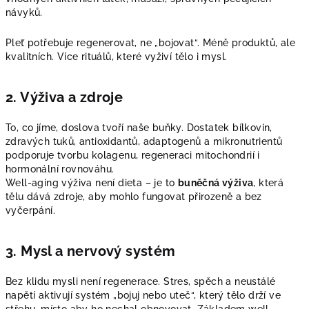
návyků.
Pleť potřebuje regenerovat, ne „bojovat“. Méně produktů, ale
kvalitních. Více rituálů, které vyživí tělo i mysl.
2. Výživa a zdroje
To, co jíme, doslova tvoří naše buňky. Dostatek bílkovin,
zdravých tuků, antioxidantů, adaptogenů a mikronutrientů
podporuje tvorbu kolagenu, regeneraci mitochondrií i
hormonální rovnováhu.
Well-aging výživa není dieta – je to
buněčná výživa
, která
tělu dává zdroje, aby mohlo fungovat přirozeně a bez
vyčerpání.
3. Mysl a nervový systém
Bez klidu mysli není regenerace. Stres, spěch a neustálé
napětí aktivují systém „bojuj nebo uteč“, který tělo drží ve
střehu, místo aby ho nechal obnovovat. Základem well-