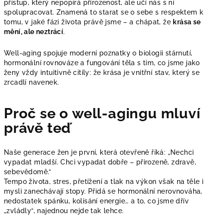
přístup, který nepopírá přirozenost, ale učí nás s ní
spolupracovat. Znamená to starat se o sebe s respektem k
tomu, v jaké fázi života právě jsme – a chápat, že
krása se
mění, ale neztrácí
.
Well-aging spojuje moderní poznatky o biologii stárnutí,
hormonální rovnováze a fungování těla s tím, co jsme jako
ženy vždy intuitivně cítily: že krása je vnitřní stav, který se
zrcadlí navenek.
Proč se o well-agingu mluví
právě teď
Naše generace žen je první, která otevřeně říká: „Nechci
vypadat mladší. Chci vypadat dobře – přirozeně, zdravě,
sebevědomě.“
Tempo života, stres, přetížení a tlak na výkon však na těle i
mysli zanechávají stopy. Přidá se hormonální nerovnováha,
nedostatek spánku, kolísání energie… a to, co jsme dřív
„zvládly“, najednou nejde tak lehce.