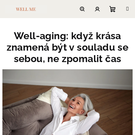
Přejít
na
obsah
Nákupn
Hledat
Přihlášení
Well-aging: když krása
košík
znamená být v souladu se
sebou, ne zpomalit čas