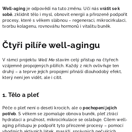
Well-aging
je odpovědí na tuto změnu. Učí nás
vrátit se k
sobě
, zklidnit tělo i mysl, obnovit energii a přirozeně podpořit
procesy, které s věkem slábnou – regeneraci, mikrocirkulaci,
tvorbu kolagenu, rovnováhu hormonů i vitalitu buněk.
Čtyři pilíře well-agingu
V rámci projektu
Well Me
stavím celý přístup na čtyřech
vzájemně propojených pilířích. Každý z nich ovlivňuje ten
druhý – a teprve jejich propojení přináší dlouhodobý efekt,
který není jen vidět, ale i cítit.
1. Tělo a pleť
Péče o pleť není o deseti krocích, ale o
pochopení jejích
potřeb
. S věkem se zpomaluje obnova buněk, pleť ztrácí
hydrataci a pružnost, mikrocirkulace se oslabuje. Cílem well-
aging přístupu je podpořit tyto přirozené procesy – pomocí
vhodných aktivních látek, masáží, správných pečujících