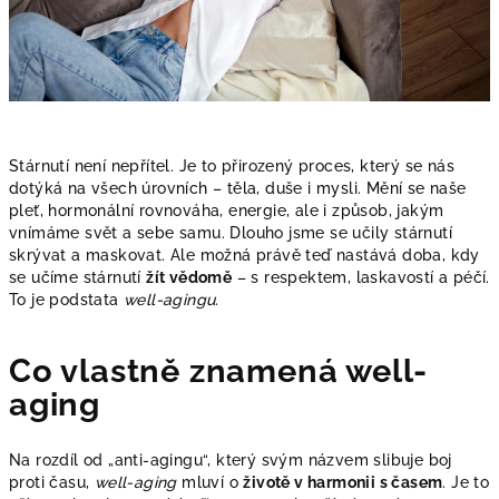
Stárnutí není nepřítel. Je to přirozený proces, který se nás
dotýká na všech úrovních – těla, duše i mysli. Mění se naše
pleť, hormonální rovnováha, energie, ale i způsob, jakým
vnímáme svět a sebe samu. Dlouho jsme se učily stárnutí
skrývat a maskovat. Ale možná právě teď nastává doba, kdy
se učíme stárnutí
žít vědomě
– s respektem, laskavostí a péčí.
To je podstata
well-agingu
.
Co vlastně znamená well-
aging
Na rozdíl od „anti-agingu“, který svým názvem slibuje boj
proti času,
well-aging
mluví o
životě v harmonii s časem
. Je to