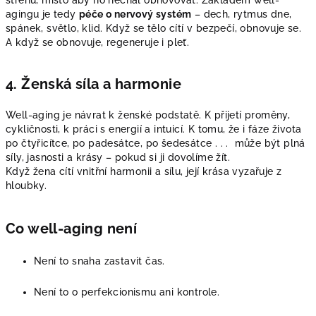
agingu je tedy
péče o nervový systém
– dech, rytmus dne,
spánek, světlo, klid. Když se tělo cítí v bezpečí, obnovuje se.
A když se obnovuje, regeneruje i pleť.
4. Ženská síla a harmonie
Well-aging je návrat k ženské podstatě. K přijetí proměny,
cykličnosti, k práci s energií a intuicí. K tomu, že i fáze života
po čtyřicítce, po padesátce, po šedesátce . . . může být plná
síly, jasnosti a krásy – pokud si ji dovolíme žít.
Když žena cítí vnitřní harmonii a sílu, její krása vyzařuje z
hloubky.
Co well-aging není
Není to snaha zastavit čas.
Není to o perfekcionismu ani kontrole.