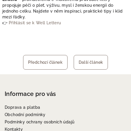
propojuje péči o pleť, výživu, mysl i ženskou energii do
jednoho celku. Najdete v něm inspiraci, praktické tipy i klid
mezi řádky.
👉
Přihlásit se k Well Letteru
Předchozí článek
Další článek
Z
á
p
Informace pro vás
a
Doprava a platba
t
Obchodní podmínky
í
Podmínky ochrany osobních údajů
Kontakty