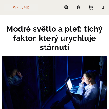
Přejít
na
obsah
Nákupn
Hledat
Přihlášení
Modré světlo a pleť: tichý
košík
faktor, který urychluje
stárnutí