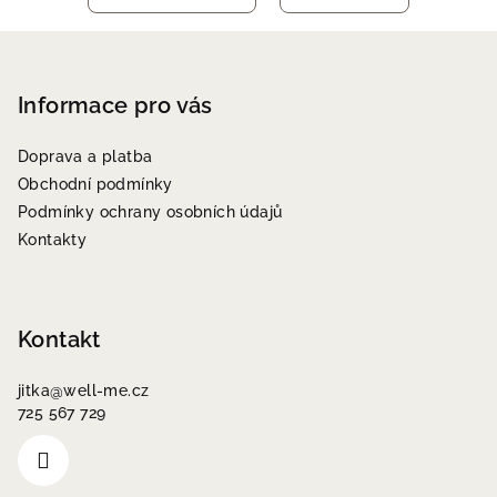
Z
á
p
Informace pro vás
a
Doprava a platba
t
Obchodní podmínky
í
Podmínky ochrany osobních údajů
Kontakty
Kontakt
jitka
@
well-me.cz
725 567 729