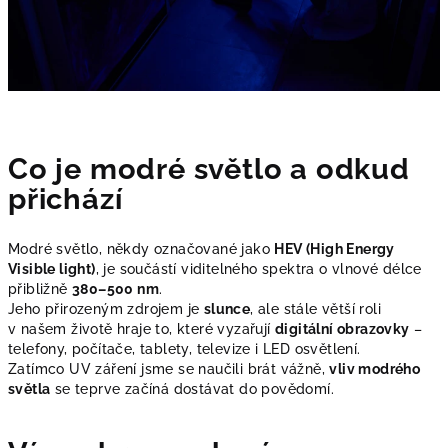
Co je modré světlo a odkud
přichází
Modré světlo, někdy označované jako
HEV (High Energy
Visible light)
, je součástí viditelného spektra o vlnové délce
přibližně
380–500 nm
.
Jeho přirozeným zdrojem je
slunce
, ale stále větší roli
v našem životě hraje to, které vyzařují
digitální obrazovky
–
telefony, počítače, tablety, televize i LED osvětlení.
Zatímco UV záření jsme se naučili brát vážně,
vliv modrého
světla
se teprve začíná dostávat do povědomí.