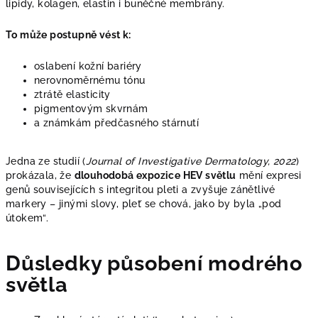
lipidy, kolagen, elastin i buněčné membrány.
To může postupně vést k:
oslabení kožní bariéry
nerovnoměrnému tónu
ztrátě elasticity
pigmentovým skvrnám
a známkám předčasného stárnutí
Jedna ze studií (
Journal of Investigative Dermatology, 2022
)
prokázala, že
dlouhodobá expozice HEV světlu
mění expresi
genů souvisejících s integritou pleti a zvyšuje zánětlivé
markery – jinými slovy, pleť se chová, jako by byla „pod
útokem“.
Důsledky působení modrého
světla