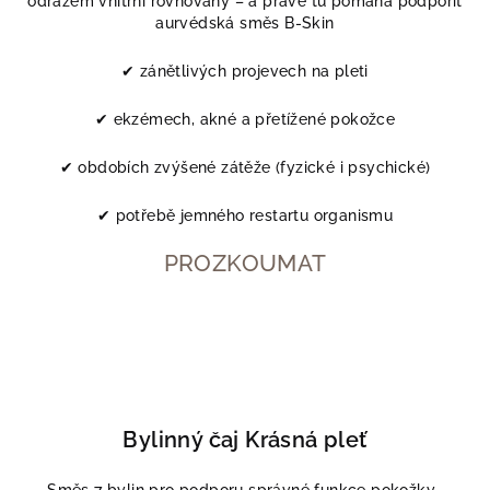
odrazem vnitřní rovnováhy – a právě tu pomáhá podpořit
aurvédská směs B-Skin
✔ zánětlivých projevech na pleti
✔ ekzémech, akné a přetížené pokožce
✔ obdobích zvýšené zátěže (fyzické i psychické)
✔ potřebě jemného restartu organismu
PROZKOUMAT
Bylinný čaj Krásná pleť
Směs 7 bylin pro podporu správné funkce pokožky.