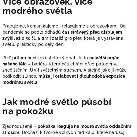
Více obrazovek, více
modrého světla
Pracujeme, komunikujeme i relaxujeme s obrazovkami. Od
pandemie se podle odhadů
čas strávený před displejem
zvýšil až o 50 %
, a tím i zátěž pro pleť, která je vystavena
světlu prakticky po celý den.
Pleť přitom není jen estetický obal. Je to
největší orgán
našeho těla
– bariéra, která nás chrání před patogeny,
znečištěním, UV i světelným stresem. A stejně jako ji může
poškodit slunce,
může ji oslabovat i dlouhodobá expozice
modrému světlu
.
Jak modré světlo působí
na pokožku
Zjednodušeně –
pokožka reaguje na modré světlo oxidačním
stresem
. Dochází k tvorbě volných radikálů, které narušují