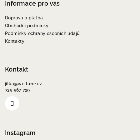
p
Informace pro vás
a
Doprava a platba
t
Obchodní podmínky
í
Podmínky ochrany osobních údajů
Kontakty
Kontakt
jitka
@
well-me.cz
725 567 729
Instagram