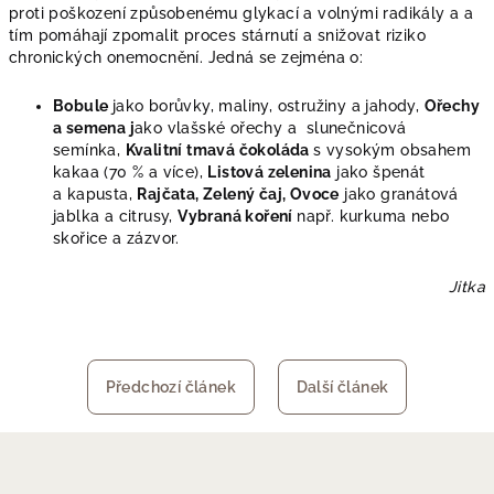
proti poškození způsobenému glykací a volnými radikály a a
tím pomáhají zpomalit proces stárnutí a snižovat riziko
chronických onemocnění. Jedná se zejména o:
Bobule
jako borůvky, maliny, ostružiny a jahody,
Ořechy
a semena j
ako vlašské ořechy a slunečnicová
semínka,
Kvalitní tmavá čokoláda
s vysokým obsahem
kakaa (70 % a více),
Listová zelenina
jako špenát
a kapusta,
Rajčata, Zelený čaj, Ovoce
jako granátová
jablka a citrusy,
Vybraná koření
např. kurkuma nebo
skořice a zázvor.
Jitka
Předchozí článek
Další článek
Z
á