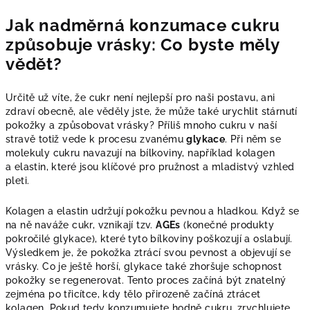
Jak nadměrná konzumace cukru
způsobuje vrásky: Co byste měly
vědět?
Určitě už víte, že cukr není nejlepší pro naši postavu, ani
zdraví obecně, ale věděly jste, že může také urychlit stárnutí
pokožky a způsobovat vrásky? Příliš mnoho cukru v naší
stravě totiž vede k procesu zvanému
glykace
. Při něm se
molekuly cukru navazují na bílkoviny, například kolagen
a elastin, které jsou klíčové pro pružnost a mladistvý vzhled
pleti.
Kolagen a elastin udržují pokožku pevnou a hladkou. Když se
na ně naváže cukr, vznikají tzv.
AGEs
(konečné produkty
pokročilé glykace), které tyto bílkoviny poškozují a oslabují.
Výsledkem je, že pokožka ztrácí svou pevnost a objevují se
vrásky. Co je ještě horší, glykace také zhoršuje schopnost
pokožky se regenerovat. Tento proces začíná být znatelný
zejména po třicítce, kdy tělo přirozeně začíná ztrácet
kolagen. Pokud tedy konzumujete hodně cukru, zrychlujete