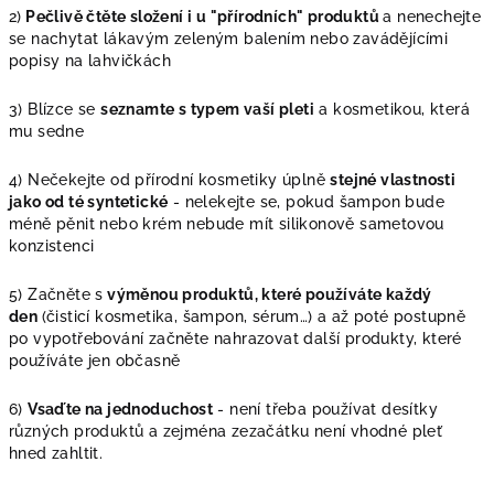
2)
Pečlivě čtěte složení i u "přírodních" produktů
a nenechejte
se nachytat lákavým zeleným balením nebo zavádějícími
popisy na lahvičkách
3) Blízce se
seznamte s typem vaší pleti
a kosmetikou, která
mu sedne
4) Nečekejte od přírodní kosmetiky úplně
stejné vlastnosti
jako od té syntetické
- nelekejte se, pokud šampon bude
méně pěnit nebo krém nebude mít silikonově sametovou
konzistenci
5) Začněte s
výměnou produktů, které používáte každý
den
(čisticí kosmetika, šampon, sérum…) a až poté postupně
po vypotřebování začněte nahrazovat další produkty, které
používáte jen občasně
6)
Vsaďte na jednoduchost
- není třeba používat desítky
různých produktů a zejména zezačátku není vhodné pleť
hned zahltit.