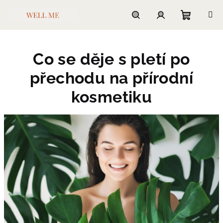
Přejít
na
obsah
Nákupn
Hledat
Přihlášení
Co se děje s pletí po
košík
přechodu na přírodní
kosmetiku