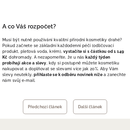
A co Váš rozpočet?
Musí být nutně používání kvalitní přírodní kosmetiky drahé?
Pokud začnete se základní každodenní péčí (odličovací
produkt, pleťová voda, krém),
vystačíte si s částkou od 1 149
Kč
dohromady. A nezapomeňte, že u nás
každý týden
probíhají akce a slevy
, kdy si postupně můžete kosmetiku
nakupovat a doplňovat se slevami více jak 20%. Aby Vám
slevy neutekly,
přihlaste se k odběru novinek níže
a zanechte
nám svůj e-mail.
Předchozí článek
Další článek
Z