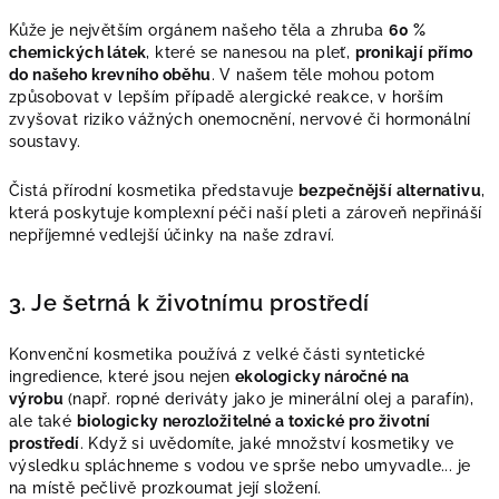
Kůže je největším orgánem našeho těla a zhruba
60 %
chemických látek
, které se nanesou na pleť,
pronikají přímo
do našeho krevního oběhu
. V našem těle mohou potom
způsobovat v lepším případě alergické reakce, v horším
zvyšovat riziko vážných onemocnění, nervové či hormonální
soustavy.
Čistá přírodní kosmetika představuje
bezpečnější alternativu
,
která poskytuje komplexní péči naší
pleti a zároveň nepřináší
nepříjemné vedlejší účinky na naše zdraví.
3. Je šetrná k životnímu prostředí
Konvenční kosmetika používá z velké části syntetické
ingredience, které jsou nejen
ekologicky náročné na
výrobu
(např. ropné deriváty jako je minerální olej a parafín),
ale také
biologicky nerozložitelné a toxické pro životní
prostředí
. Když si uvědomíte, jaké množství kosmetiky ve
výsledku spláchneme s vodou ve sprše nebo umyvadle... je
na místě pečlivě prozkoumat její složení.