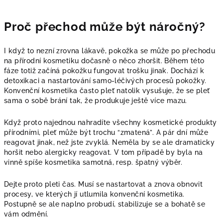
Proč přechod může být náročný?
I když to nezní zrovna lákavě, pokožka se může po přechodu
na přírodní kosmetiku dočasně o něco zhoršit. Během této
fáze totiž začíná pokožku fungovat trošku jinak. Dochází k
detoxikaci a nastartování samo-léčivých procesů pokožky.
Konvenční kosmetika často pleť natolik vysušuje, že se pleť
sama o sobě brání tak, že produkuje ještě více mazu.
Když proto najednou nahradíte všechny kosmetické produkty
přírodními, pleť může být trochu “zmatená”. A pár dní může
reagovat jinak, než jste zvyklá. Neměla by se ale dramaticky
horšit nebo alergicky reagovat. V tom případě by byla na
vinně spíše kosmetika samotná, resp. špatný výběr.
Dejte proto pleti čas. Musí se nastartovat a znova obnovit
procesy, ve kterých jí utlumila konvenční kosmetika.
Postupně se ale naplno probudí, stabilizuje se a bohatě se
vám odmění.