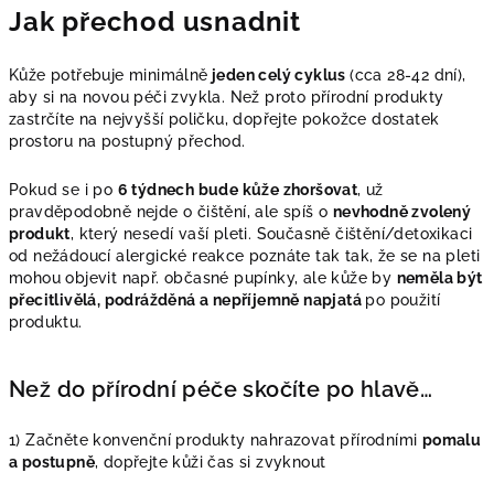
Jak přechod usnadnit
Kůže potřebuje minimálně
jeden celý cyklus
(cca 28-42 dní),
aby si na novou péči zvykla. Než proto přírodní produkty
zastrčíte na nejvyšší poličku, dopřejte pokožce dostatek
prostoru na postupný přechod.
Pokud se i po
6 týdnech bude kůže zhoršovat
, už
pravděpodobně nejde o čištění, ale spíš o
nevhodně zvolený
produkt
, který nesedí vaší pleti. Současně čištění/detoxikaci
od nežádoucí alergické reakce poznáte tak tak, že se na pleti
mohou objevit např. občasné pupínky, ale kůže by
neměla být
přecitlivělá, podrážděná a nepříjemně napjatá
po použití
produktu.
Než do přírodní péče skočíte po hlavě…
1) Začněte konvenční produkty nahrazovat přírodními
pomalu
a postupně
, dopřejte kůži čas si zvyknout