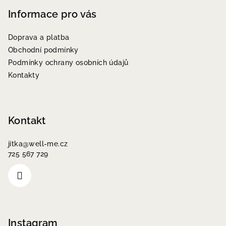
á
p
Informace pro vás
a
Doprava a platba
t
Obchodní podmínky
í
Podmínky ochrany osobních údajů
Kontakty
Kontakt
jitka
@
well-me.cz
725 567 729
Instagram