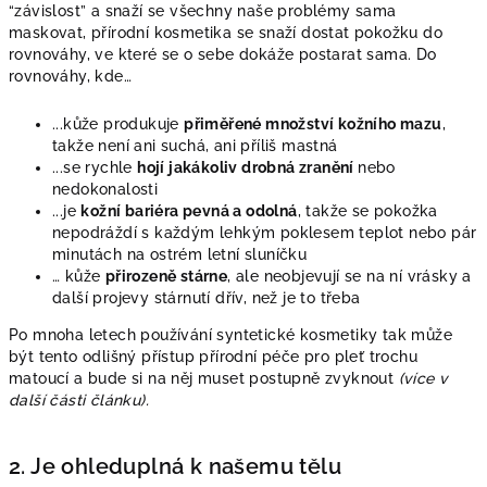
“závislost” a snaží se všechny naše
problémy sama
maskovat, přírodní kosmetika se snaží dostat pokožku do
rovnováhy, ve které se o sebe dokáže postarat sama. Do
rovnováhy, kde…
...kůže produkuje
přiměřené množství kožního mazu
,
takže není ani suchá, ani příliš mastná
...se rychle
hojí jakákoliv drobná zranění
nebo
nedokonalosti
...je
kožní bariéra pevná a odolná
, takže se pokožka
nepodráždí s každým lehkým poklesem teplot nebo pár
minutách na ostrém letní sluníčku
… kůže
přirozeně stárne
, ale neobjevují se na ní vrásky a
další projevy stárnutí dřív, než je to třeba
Po mnoha letech používání syntetické kosmetiky tak může
být tento odlišný přístup přírodní péče pro pleť trochu
matoucí a bude si na něj muset postupně zvyknout
(více v
další části článku).
2. Je ohleduplná k našemu tělu