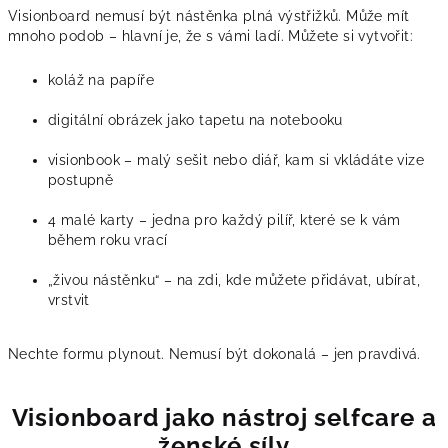
Visionboard nemusí být nástěnka plná výstřižků. Může mít
mnoho podob – hlavní je, že s vámi ladí. Můžete si vytvořit:
koláž na papíře
digitální obrázek jako tapetu na notebooku
visionbook – malý sešit nebo diář, kam si vkládáte vize
postupně
4 malé karty – jedna pro každý pilíř, které se k vám
během roku vrací
„živou nástěnku“ – na zdi, kde můžete přidávat, ubírat,
vrstvit
Nechte formu plynout. Nemusí být dokonalá – jen pravdivá.
Visionboard jako nástroj selfcare a
ženské síly