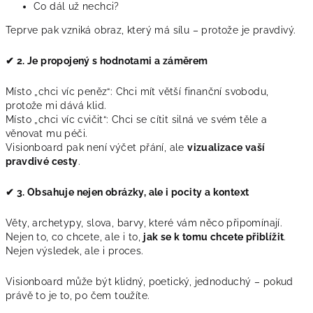
Co dál už nechci?
Teprve pak vzniká obraz, který má sílu – protože je pravdivý.
✔ 2. Je propojený s hodnotami a záměrem
Místo „chci víc peněz“: Chci mít větší finanční svobodu,
protože mi dává klid.
Místo „chci víc cvičit“: Chci se cítit silná ve svém těle a
věnovat mu péči.
Visionboard pak není výčet přání, ale
vizualizace vaší
pravdivé cesty
.
✔ 3. Obsahuje nejen obrázky, ale i pocity a kontext
Věty, archetypy, slova, barvy, které vám něco připomínají.
Nejen to, co chcete, ale i to,
jak se k tomu chcete přiblížit
.
Nejen výsledek, ale i proces.
Visionboard může být klidný, poetický, jednoduchý – pokud
právě to je to, po čem toužíte.