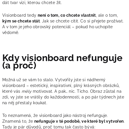
dát tvar vizi, kterou chcete žít.
Visionboard tedy
není o tom, co chcete vlastnit
, ale o tom,
kým se chcete stát
. Jak se chcete cítit. Co si přejete prožívat.
A v tom je jeho obrovský potenciál – pokud ho uchopíte
vědomě.
Kdy visionboard nefunguje
(a proč)
Možná už se vám to stalo. Vytvořily jste si nádherný
visionboard – estetický, inspirativní, plný krásných obrázků,
které vás
měly
motivovat. A pak… nic. Ticho. Obraz zůstal na
zdi, vy jste se vrátily do každodennosti, a po pár týdnech jste
na něj přestaly koukat.
To neznamená, že visionboard jako nástroj nefunguje.
Znamená to, že
nefunguje v té podobě, ve které byl vytvořen
.
Tady je pár důvodů, proč tomu tak často bývá: