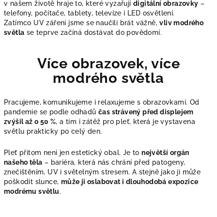
v našem životě hraje to, které vyzařují
digitální obrazovky
–
telefony, počítače, tablety, televize i LED osvětlení.
Zatímco UV záření jsme se naučili brát vážně,
vliv modrého
světla
se teprve začíná dostávat do povědomí.
Více obrazovek, více
modrého světla
Pracujeme, komunikujeme i relaxujeme s obrazovkami. Od
pandemie se podle odhadů
čas strávený před displejem
zvýšil až o 50 %
, a tím i zátěž pro pleť, která je vystavena
světlu prakticky po celý den.
Pleť přitom není jen estetický obal. Je to
největší orgán
našeho těla
– bariéra, která nás chrání před patogeny,
znečištěním, UV i světelným stresem. A stejně jako ji může
poškodit slunce,
může ji oslabovat i dlouhodobá expozice
modrému světlu
.