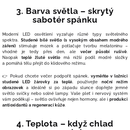
3. Barva světla – skrytý
sabotér spánku
Moderní LED osvětlení vyzařuje různé typy světelného
spektra.
Studené bílé světlo (s vysokým obsahem modrého
záření)
stimuluje mozek a potlačuje tvorbu melatoninu –
vhodné je tedy přes den, ale
večer působí rušivě
.
Naopak
teplé žluté světlo
má nižší podíl modré složky
a pomáhá tělu přejít do klidového režimu.
👉 Pokud chcete večer podpořit spánek,
vyměňte v ložnici
studené LED žárovky za teplé
, používejte
noční režim
obrazovek
a ideálně si po západu slunce dopřejte jemné
světlo svíčky nebo solné lampy. Vaše pleť i nervový systém
vám poděkují – světlo ovlivňuje nejen hormony, ale i
produkci
antioxidantů a regeneraci kůže
.
4. Teplota – když chlad