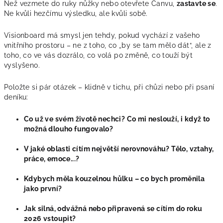
Než vezmete do ruky nůžky nebo otevřete Canvu,
zastavte se
.
Ne kvůli hezčímu výsledku, ale kvůli sobě.
Visionboard má smysl jen tehdy, pokud vychází z vašeho
vnitřního prostoru – ne z toho, co „by se tam mělo dát“, ale z
toho, co ve vás dozrálo, co volá po změně, co touží být
vyslyšeno.
Položte si pár otázek – klidně v tichu, při chůzi nebo při psaní
deníku:
Co už ve svém životě nechci? Co mi neslouží, i když to
možná dlouho fungovalo?
V jaké oblasti cítím největší nerovnováhu? Tělo, vztahy,
práce, emoce...?
Kdybych měla kouzelnou hůlku – co bych proměnila
jako první?
Jak silná, odvážná nebo připravená se cítím do roku
2026 vstoupit?