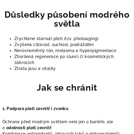
Důsledky působení modrého
světla
Zrychlené stárnutí pleti (tzv. photoaging)
Zvýšená citlivost, suchost, podráždění
Nerovnoměrný tón, melasma a hyperpigmentace
Zhoršená regenerace po slunci či kosmetických
zákrocích
Ztráta jasu a vitality
Jak se chránit
1. Podpora pleti zevnitř i zvenku
Ochrana před modrým světlem není jen o bariéře, ale
o
odolnosti pleti zevnitř
.
Kombinace antioxidantů, zdravých tuků a mikronutrientů