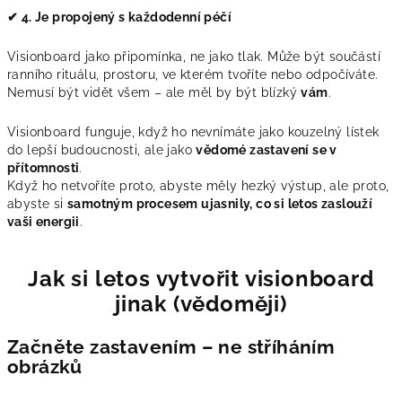
✔ 4. Je propojený s každodenní péčí
Visionboard jako připomínka, ne jako tlak. Může být součástí
ranního rituálu, prostoru, ve kterém tvoříte nebo odpočíváte.
Nemusí být vidět všem – ale měl by být blízký
vám
.
Visionboard funguje, když ho nevnímáte jako kouzelný lístek
do lepší budoucnosti, ale jako
vědomé zastavení se v
přítomnosti
.
Když ho netvoříte proto, abyste měly hezký výstup, ale proto,
abyste si
samotným procesem ujasnily, co si letos zaslouží
vaši energii
.
Jak si letos vytvořit visionboard
jinak (vědoměji)
Začněte zastavením – ne stříháním
obrázků