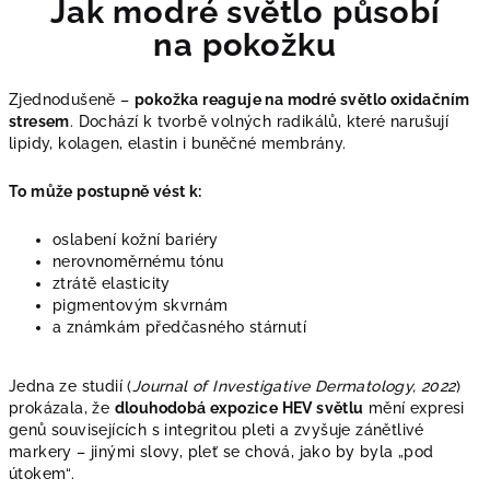
Jak modré světlo působí
na pokožku
Zjednodušeně –
pokožka reaguje na modré světlo oxidačním
stresem
. Dochází k tvorbě volných radikálů, které narušují
lipidy, kolagen, elastin i buněčné membrány.
To může postupně vést k:
oslabení kožní bariéry
nerovnoměrnému tónu
ztrátě elasticity
pigmentovým skvrnám
a známkám předčasného stárnutí
Jedna ze studií (
Journal of Investigative Dermatology, 2022
)
prokázala, že
dlouhodobá expozice HEV světlu
mění expresi
genů souvisejících s integritou pleti a zvyšuje zánětlivé
markery – jinými slovy, pleť se chová, jako by byla „pod
útokem“.