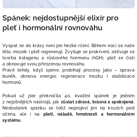
Spánek: nejdostupnější elixír pro
pleť i hormonální rovnováhu
Vyspat se do krásy není jen hezké rčení. Během noci se naše
tělo, mozek i pleť regenerují. Zvyšuje se prokrvení, aktivuje se
tvorba kolagenu a růstového hormonu (hGH), pleť se čistí
a obnovuje svou přirozenou rovnováhu.
Právě tehdy, když spíme, probíhají procesy jako – oprava
buněk, obnova energie, regenerace mozku i stabilizace
hormonů.
Pokud už jste překročila 40, kvalitní spánek je jedním
z nejsilnějších nástrojů, jak
zůstat zdravá, krásná a spokojená
.
Nedostatek spánku se totiž neprojeví jen na kruzích pod
očima, ale i na
pleti, náladě, hmotnosti a hormonálním
systému
.