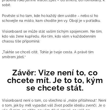
sobě.
Pověste si ho tam, kde ho každý den uvidíte – nebo si ho
schovejte na místo, kam chodíte jen vy. Obojí je v pořádku.
Visionboard se může stát vaším tichým spojencem. Ne tím,
kdo vás žene kupředu. Ale tím, kdo vám v každodenním
chaosu tiše připomíná:
„Takhle se chceš cítit. Tohle je tvoje cesta. A právě tím
směrem jdeš.“
Závěr: Vize není to, co
chcete mít. Je to to, kým
se chcete stát.
Visionboard není o tom, co všechno si „máte přitáhnout“. Není
o tom, jak by měl vypadat váš život podle ideálu zvenčí. Je o