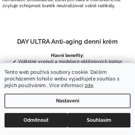
zvyšuje schopnost buněk neutralizovat volné radikály.
DAY ULTRA Anti-aging denní krém
Hlavní benefity:
✔ Viditelné vypnutí a modelace obličejových kontur
✔ Podpora tvorby kvalitního kolagenu pro pevnější pleť
Tento web používá soubory cookie. Dalším
✔ Redukce jemných i hlubokých vrásek
procházením tohoto webu vyjadřujete souhlas s
✔ Zlepšení mikrocirkulace a pružnosti pokožky
jejich používáním.. Více informací
zde
.
✔ Ochrana před UV, HEV, Wi-Fi zářením a oxidativním
stresem
✔ Intenzivní hydratace a výživa pleti
Nastavení
PROZKOUMAT
Odmítnout
Souhlasím