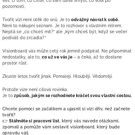
vás. O tom, co cítíte, co vám dává smysl, co volá po
pozornosti.
Tvořit vizi není útěk do snů. Je to
odvážný návrat k sobě.
Není to nákupní seznam. Je to rozhovor s vlastním nitrem.
Neptá se „co chceš mít?“ ale „kým chceš být, když se večer
podíváš do zrcadla?“
Visionboard vás může celý rok jemně podpírat. Ne připomínat
nedostatky, ale to,
co už ve vás je
– a čeká, až to dostane
prostor růst.
Zkuste letos tvořit jinak. Pomaleji. Hlouběji. Vědoměji.
Protože vize není cílová rovinka.
Je to
způsob, jakým se rozhodnete kráčet svou vlastní cestou.
Chcete pomoci se začátkem a ujasnit si vizi dřív, než začnete
tvořit?
👉
Stáhněte si pracovní list
,
který vás navede otázkami,
zpomalí a pomůže vám sestavit visionboard, který bude
opravdu váš.