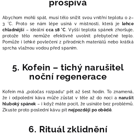
prospívá
Abychom mohli spát, musí tělo snížit svou vnitřní teplotu o 2–
3 °C. Proto se nám lépe usíná v místnosti, která je
lehce
chladnější
– ideální
cca 18 °C
. Vyšší teplota spánek zhoršuje,
protože tělo nemůže efektivně uvolnit přebytečné teplo.
Pomůže i lehké povlečení z přírodních materiálů nebo krátká
sprcha vlažnou vodou před spaním.
5. Kofein – tichý narušitel
noční regenerace
Kofein má „poločas rozpadu“ pět až šest hodin. To znamená,
že i odpolední káva může zůstat v těle až do noci a
narušit
hluboký spánek
– i když máte pocit, že usínáte bez problémů.
Zkuste proto poslední kávu pít
nejpozději po obědě
.
6. Rituál zklidnění