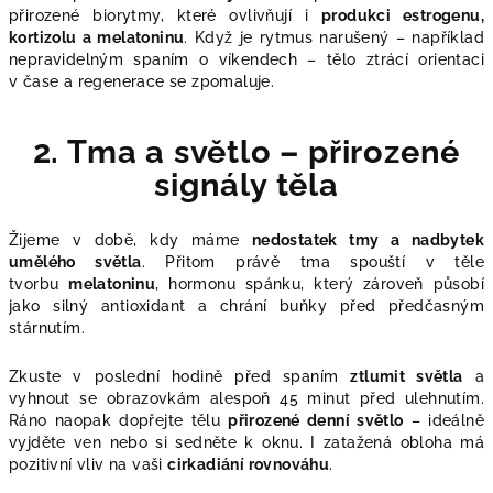
přirozené biorytmy, které ovlivňují i
produkci estrogenu,
kortizolu a melatoninu
. Když je rytmus narušený – například
nepravidelným spaním o víkendech – tělo ztrácí orientaci
v čase a regenerace se zpomaluje.
2. Tma a světlo – přirozené
signály těla
Žijeme v době, kdy máme
nedostatek tmy a nadbytek
umělého světla
. Přitom právě tma spouští v těle
tvorbu
melatoninu
, hormonu spánku, který zároveň působí
jako silný antioxidant a chrání buňky před předčasným
stárnutím.
Zkuste v poslední hodině před spaním
ztlumit světla
a
vyhnout se obrazovkám alespoň 45 minut před ulehnutím.
Ráno naopak dopřejte tělu
přirozené denní světlo
– ideálně
vyjděte ven nebo si sedněte k oknu. I zatažená obloha má
pozitivní vliv na vaši
cirkadiání rovnováhu
.