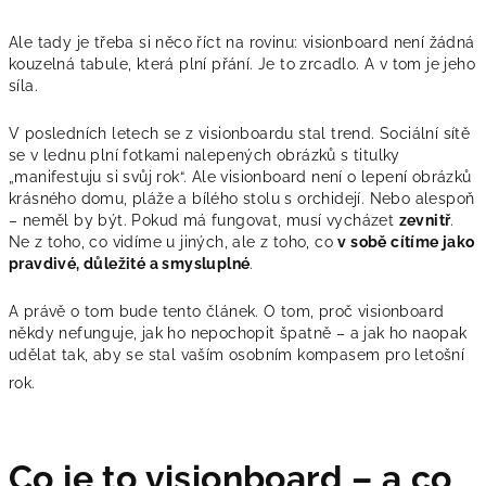
Ale tady je třeba si něco říct na rovinu: visionboard není žádná
kouzelná tabule, která plní přání. Je to zrcadlo. A v tom je jeho
síla.
V posledních letech se z visionboardu stal trend. Sociální sítě
se v lednu plní fotkami nalepených obrázků s titulky
„manifestuju si svůj rok“. Ale visionboard není o lepení obrázků
krásného domu, pláže a bílého stolu s orchidejí. Nebo alespoň
– neměl by být. Pokud má fungovat, musí vycházet
zevnitř
.
Ne z toho, co vidíme u jiných, ale z toho, co
v sobě cítíme jako
pravdivé, důležité a smysluplné
.
A právě o tom bude tento článek. O tom, proč visionboard
někdy nefunguje, jak ho nepochopit špatně – a jak ho naopak
udělat tak, aby se stal vaším osobním kompasem pro letošní
rok.
Co je to visionboard – a co