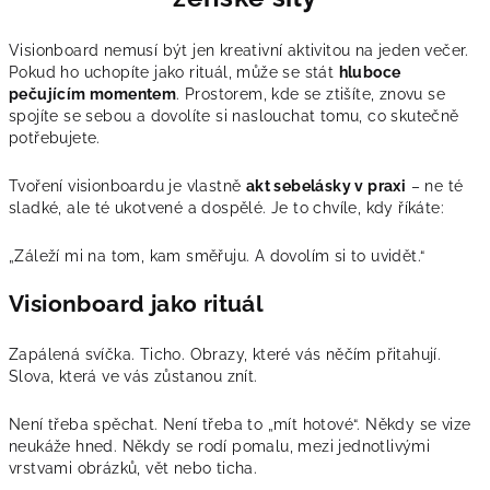
Visionboard nemusí být jen kreativní aktivitou na jeden večer.
Pokud ho uchopíte jako rituál, může se stát
hluboce
pečujícím momentem
. Prostorem, kde se ztišíte, znovu se
spojíte se sebou a dovolíte si naslouchat tomu, co skutečně
potřebujete.
Tvoření visionboardu je vlastně
akt sebelásky v praxi
– ne té
sladké, ale té ukotvené a dospělé. Je to chvíle, kdy říkáte:
„Záleží mi na tom, kam směřuju. A dovolím si to uvidět.“
Visionboard jako rituál
Zapálená svíčka. Ticho. Obrazy, které vás něčím přitahují.
Slova, která ve vás zůstanou znít.
Není třeba spěchat. Není třeba to „mít hotové“. Někdy se vize
neukáže hned. Někdy se rodí pomalu, mezi jednotlivými
vrstvami obrázků, vět nebo ticha.