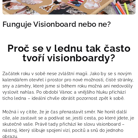
Funguje Visionboard nebo ne?
Proč se v lednu tak často
tvoří visionboardy?
Začátek roku v sobě nese zvláštní magii. Jako by se s novým
kalendářem otevřel i prostor pro nové možnosti, čisté stránky,
sny a záměry, které jsme si během roku možná ani nedovolily
vyslovit nahlas. Po období Vánoc a vnějšího hluku přichází
ticho ledna – ideální chvíle obrátit pozornost zpět k sobě.
Možná i vy cítíte, že je čas přenastavit směr. Ne honit další
cíle, ale zastavit se a podívat se, jestli cesta, po které jdete, je
skutečně vaše. Právě tady přichází ke slovu visionboard –
nástroj, který slibuje spojení vizí, pocitů a snů do jednoho
obrazu.