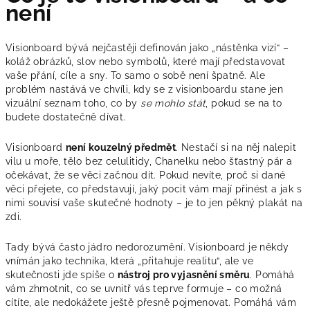
není
Visionboard bývá nejčastěji definován jako „nástěnka vizí“ –
koláž obrázků, slov nebo symbolů, které mají představovat
vaše přání, cíle a sny. To samo o sobě není špatně. Ale
problém nastává ve chvíli, kdy se z visionboardu stane jen
vizuální seznam toho, co by
se mohlo stát
, pokud se na to
budete dostatečně dívat.
Visionboard
není kouzelný předmět
. Nestačí si na něj nalepit
vilu u moře, tělo bez celulitidy, Chanelku nebo šťastný pár a
očekávat, že se věci začnou dít. Pokud nevíte, proč si dané
věci přejete, co představují, jaký pocit vám mají přinést a jak s
nimi souvisí vaše skutečné hodnoty – je to jen pěkný plakát na
zdi.
Tady bývá často jádro nedorozumění. Visionboard je někdy
vnímán jako technika, která „přitahuje realitu“, ale ve
skutečnosti jde spíše o
nástroj pro vyjasnění směru
. Pomáhá
vám zhmotnit, co se uvnitř vás teprve formuje – co možná
cítíte, ale nedokážete ještě přesně pojmenovat. Pomáhá vám