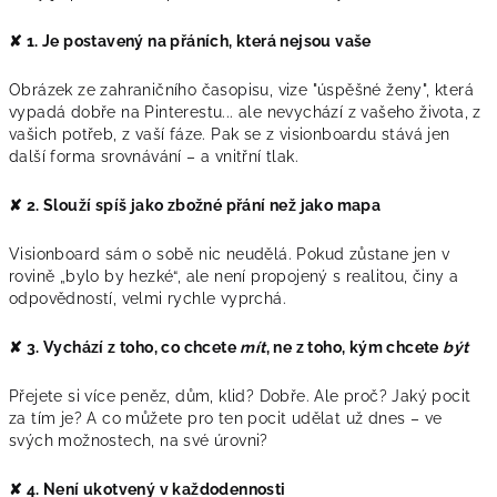
✘ 1. Je postavený na přáních, která nejsou vaše
Obrázek ze zahraničního časopisu, vize "úspěšné ženy", která
vypadá dobře na Pinterestu... ale nevychází z vašeho života, z
vašich potřeb, z vaší fáze. Pak se z visionboardu stává jen
další forma srovnávání – a vnitřní tlak.
✘ 2. Slouží spíš jako zbožné přání než jako mapa
Visionboard sám o sobě nic neudělá. Pokud zůstane jen v
rovině „bylo by hezké“, ale není propojený s realitou, činy a
odpovědností, velmi rychle vyprchá.
✘ 3. Vychází z toho, co chcete
mít
, ne z toho, kým chcete
být
Přejete si více peněz, dům, klid? Dobře. Ale proč? Jaký pocit
za tím je? A co můžete pro ten pocit udělat už dnes – ve
svých možnostech, na své úrovni?
✘ 4. Není ukotvený v každodennosti