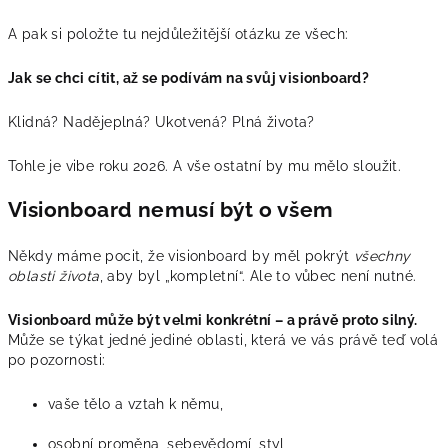
A pak si položte tu nejdůležitější otázku ze všech:
Jak se chci cítit, až se podívám na svůj visionboard?
Klidná? Nadějeplná? Ukotvená? Plná života?
Tohle je vibe roku 2026. A vše ostatní by mu mělo sloužit.
Visionboard nemusí být o všem
Někdy máme pocit, že visionboard by měl pokrýt
všechny
oblasti života
, aby byl „kompletní“. Ale to vůbec není nutné.
Visionboard může být velmi konkrétní – a právě proto silný.
Může se týkat jedné jediné oblasti, která ve vás právě teď volá
po pozornosti:
vaše tělo a vztah k němu,
osobní proměna, sebevědomí, styl,