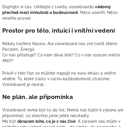
Dopřejte si čas. Udělejte z tvorby visionboardu
vědomý
přechod mezi minulostí a budoucností
. Něco uzavřít. Něco
nového pozvat.
Prostor pro tělo, intuici i vnitřní vedení
Někdy tvoříme hlavou. Ale visionboard nás zve tvořit tělem.
Pocitem. Energií.
Co nás přitahuje? Co nám dává klid? Co v nás rozezní vnitřní
ANO?
Právě v této fázi se můžete napojit na svou intuici a vnitřní
vědění. To, které často v ruchu každodennosti ztrácíme.
Visionboard je návrat.
Ne plán, ale připomínka
Visionboard nemá být to-do list. Nemá nás tlačit k výkonu ani
připomínat, co všechno jsme ještě nezvládly.
Má být
obrazem toho, co je v nás živé
. A zároveň nás může v
průběhu roku jemně vracet zpět – do směru, do rovnováhy, k